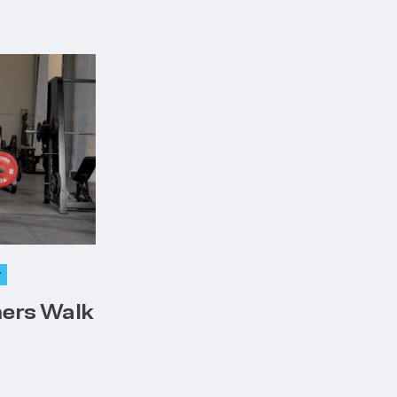
r
mers Walk