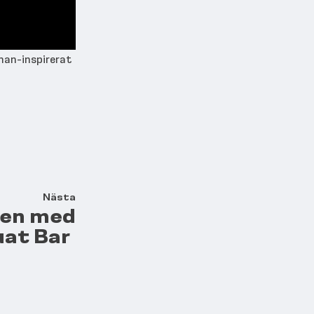
man-inspirerat
Nästa
nen med
uat Bar