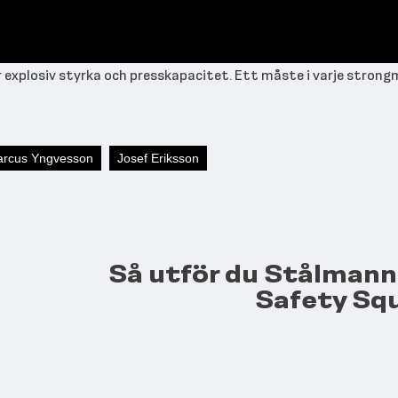
 explosiv styrka och presskapacitet. Ett måste i varje strong
rcus Yngvesson
Josef Eriksson
Så utför du Stålman
Safety Sq