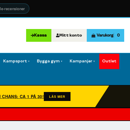
le-recensioner
Kassa
Mitt konto
Varukorg
0
Kampsport
Bygga gym
Kampanjer
Outlet
▾
▾
▾
N CHANS: CA 1 PÅ 30!
LÄS MER