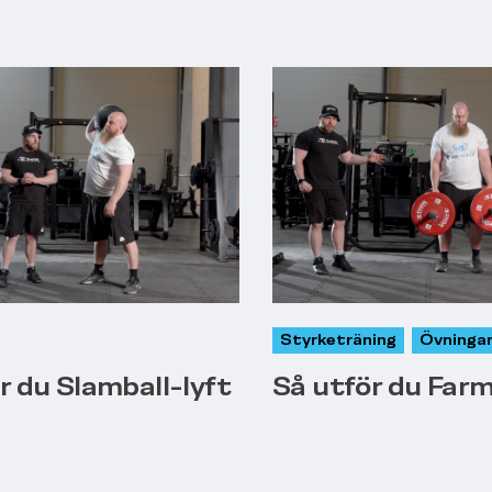
Styrketräning
Övninga
r du Slamball-lyft
Så utför du Far