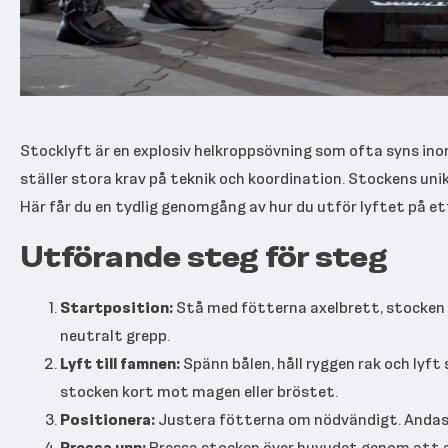
Stocklyft är en explosiv helkroppsövning som ofta syns ino
ställer stora krav på teknik och koordination. Stockens unika
Här får du en tydlig genomgång av hur du utför lyftet på et
Utförande steg för steg
Startposition:
Stå med fötterna axelbrett, stocken f
neutralt grepp.
Lyft till famnen:
Spänn bålen, håll ryggen rak och lyf
stocken kort mot magen eller bröstet.
Positionera:
Justera fötterna om nödvändigt. Andas in
Pressa upp:
Pressa stocken över huvudet genom att anv