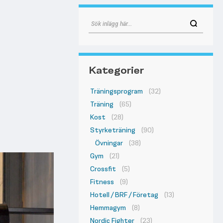
Kategorier
Träningsprogram
(32)
Träning
(65)
Kost
(28)
Styrketräning
(90)
Övningar
(38)
Gym
(21)
Crossfit
(5)
Fitness
(9)
Hotell / BRF / Företag
(13)
Hemmagym
(8)
Nordic Fighter
(23)