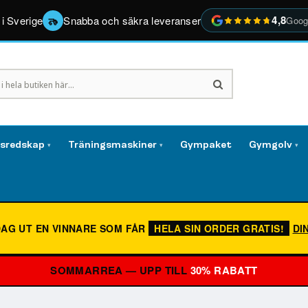
4,8
 i Sverige
Snabba och säkra leveranser
Goog
gsredskap
Träningsmaskiner
Gympaket
Gymgolv
▾
▾
▾
DAG UT EN VINNARE SOM FÅR
HELA SIN ORDER GRATIS!
DI
SOMMARREA — UPP TILL
30% RABATT