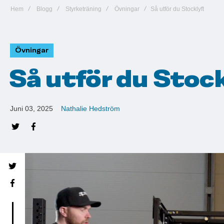
Hem
Blogg
Styrketräning
Övningar
Så utför du Stocklyft
Övningar
Så utför du Stoc
Juni 03, 2025
Nathalie Hedström