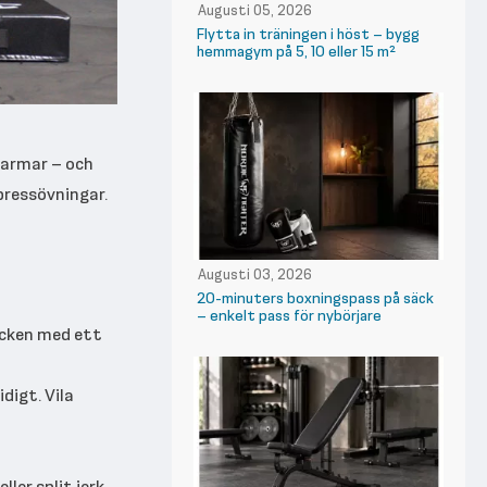
Augusti 05, 2026
Flytta in träningen i höst – bygg
hemmagym på 5, 10 eller 15 m²
 armar – och
 pressövningar.
Augusti 03, 2026
20-minuters boxningspass på säck
– enkelt pass för nybörjare
ocken med ett
digt. Vila
ler split jerk