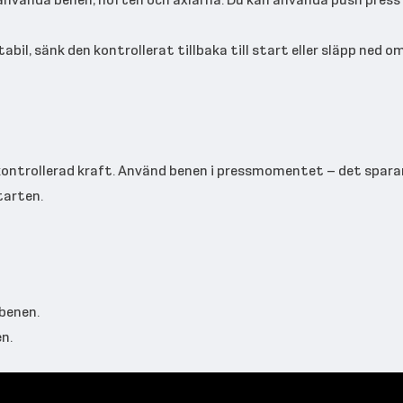
il, sänk den kontrollerat tillbaka till start eller släpp ned 
kontrollerad kraft. Använd benen i pressmomentet – det sparar
tarten.
benen.
en.