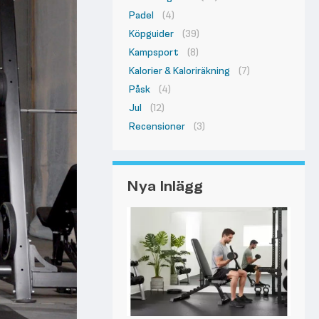
Padel
(4)
Köpguider
(39)
Kampsport
(8)
Kalorier & Kaloriräkning
(7)
Påsk
(4)
Jul
(12)
Recensioner
(3)
Nya Inlägg