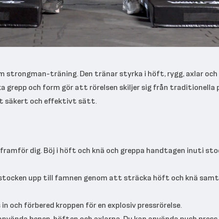
m strongman-träning. Den tränar styrka i höft, rygg, axlar och
 grepp och form gör att rörelsen skiljer sig från traditionella
t säkert och effektivt sätt.
ramför dig. Böj i höft och knä och greppa handtagen inuti st
t stocken upp till famnen genom att sträcka höft och knä samti
 och förbered kroppen för en explosiv pressrörelse.
ända benen, höften och axlarna. Du kan använda push press el