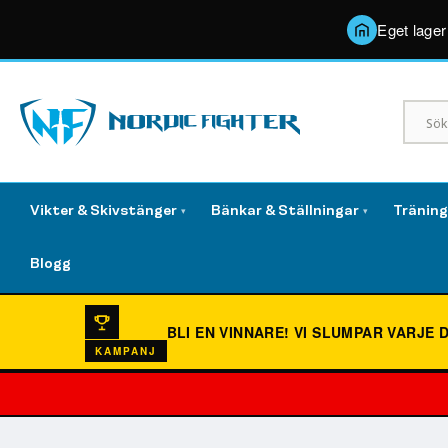
Eget lager
Vikter & Skivstänger
Bänkar & Ställningar
Tränin
▾
▾
Blogg
BLI EN VINNARE!
VI SLUMPAR VARJE 
KAMPANJ