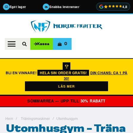
Eget lager
Snabba leveranser
4,8
0
Kassa
BLI EN VINNARE!
HELA SIN ORDER GRATIS!
DIN CHANS: CA 1 PÅ
30!
LÄS MER
SOMMARREA — UPP TILL
30% RABATT
Hem
Träningsmaskiner
Utomhusgym
Utomhusgym - Träna