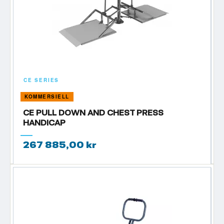
och läs vårt blogginlägg om hur du
bygger ett eget utegym med
begränsad budget
.
CE SERIES
KOMMERSIELL
CE PULL DOWN AND CHEST PRESS
HANDICAP
267 885,00 kr