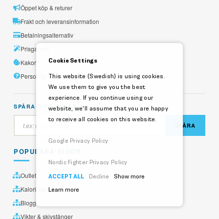
Öppet köp & returer
Frakt och leveransinformation
Betalningsalternativ
Prisgaranti
Cookie Settings
Kakor
Personlig information
This website (Swedish) is using cookies.
We use them to give you the best
experience. If you continue using our
SPÅRA DITT PAKET:
website, we'll assume that you are happy
to receive all cookies on this website.
SPÅRA
Google Privacy Policy
POPULÄRA SIDOR
Nordic Fighter Privacy Policy
Outlet
ACCEPT ALL
Decline
Show more
Kaloriräknare
Learn more
Blogg
Vikter & skivstänger