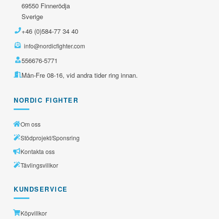
69550 Finnerödja
Sverige
+46 (0)584-77 34 40
info@nordicfighter.com
556676-5771
Mån-Fre 08-16, vid andra tider ring innan.
NORDIC FIGHTER
Om oss
Stödprojekt/Sponsring
Kontakta oss
Tävlingsvillkor
KUNDSERVICE
Köpvillkor