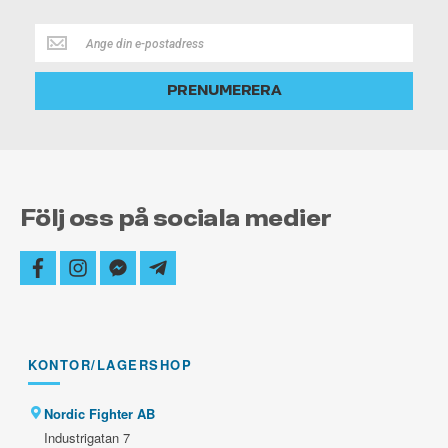
Håll
dig
alltid
PRENUMERERA
uppdaterad
Följ oss på sociala medier
facebook
instagram
facebook-
telegram-
messenger
plane
KONTOR/LAGERSHOP
Nordic Fighter AB
Industrigatan 7