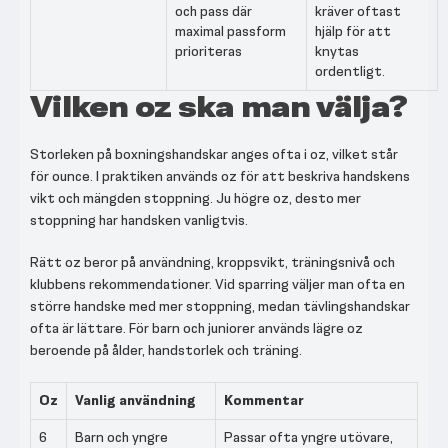
och pass där
kräver oftast
maximal passform
hjälp för att
prioriteras
knytas
ordentligt.
Vilken oz ska man välja?
Storleken på boxningshandskar anges ofta i oz, vilket står
för ounce. I praktiken används oz för att beskriva handskens
vikt och mängden stoppning. Ju högre oz, desto mer
stoppning har handsken vanligtvis.
Rätt oz beror på användning, kroppsvikt, träningsnivå och
klubbens rekommendationer. Vid sparring väljer man ofta en
större handske med mer stoppning, medan tävlingshandskar
ofta är lättare. För barn och juniorer används lägre oz
beroende på ålder, handstorlek och träning.
Oz
Vanlig användning
Kommentar
6
Barn och yngre
Passar ofta yngre utövare,