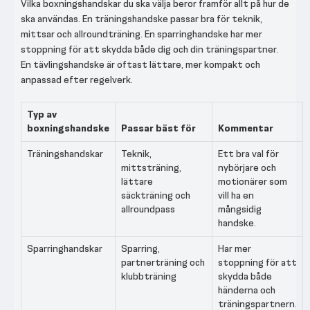
Vilka boxningshandskar du ska välja beror framför allt på hur de
ska användas. En träningshandske passar bra för teknik,
mittsar och allroundträning. En sparringhandske har mer
stoppning för att skydda både dig och din träningspartner.
En tävlingshandske är oftast lättare, mer kompakt och
anpassad efter regelverk.
Typ av
boxningshandske
Passar bäst för
Kommentar
Träningshandskar
Teknik,
Ett bra val för
mittsträning,
nybörjare och
lättare
motionärer som
säckträning och
vill ha en
allroundpass
mångsidig
handske.
Sparringhandskar
Sparring,
Har mer
partnerträning och
stoppning för att
klubbträning
skydda både
händerna och
träningspartnern.