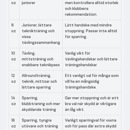
oz
juniorer
men kontrollera alltid storlek
och klubbens
rekommendation.
8
Juniorer, lättare
Lätt handske med mindre
oz
teknikträning och
stoppning. Passar inte alltid
vissa
för sparring.
tävlingssammanhang
10
Tävling,
Vanlig vikt för
oz
mittsträning och
tävlingshandskar och lättare
snabbare teknikpass
träningshandskar.
12
Allroundträning,
Ett vanligt val för många som
oz
teknik, mittsar och
vill ha en mångsidig
lättare sparring
träningshandske.
14
Sparring,
Ger mer stoppning och är ett
oz
klubbträning och mer
bra val när skydd är viktigare
skyddande träning
än låg vikt.
16
Sparring, tyngre
Vanligt sparringval för vuxna
oz
utövare och träning
och för pass där extra skydd