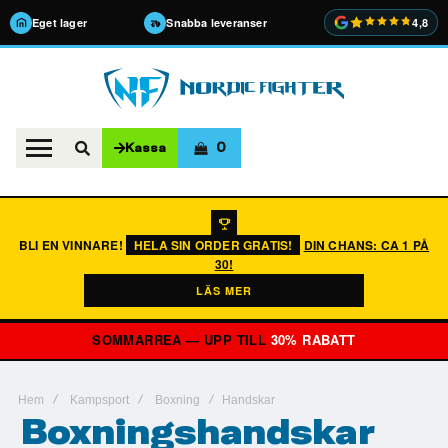
Eget lager
Snabba leveranser
4,8
0
Kassa
BLI EN VINNARE!
HELA SIN ORDER GRATIS!
DIN CHANS: CA 1 PÅ
30!
LÄS MER
SOMMARREA — UPP TILL
30% RABATT
Hem
Kampsport
Boxning
Handskar
Boxningshandskar