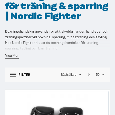
för träning & sparring
| Nordic Fighter
Boxningshandskar används för att skydda händer, handleder och
träningspartner vid boxning, sparring, mittsträning och tävling.
Hos Nordic Fighter hittar du boxningshandskar för träning,
sparring, tävling och barnträning.
Visa Mer
Välj handskar efter användning, oz, passform och stängning.
Träningshandskar passar bra för teknik och mitts,
sparringhandskar har mer stoppning och tävlingshandskar är
FILTER
Bästsäljare
50
lättare och mer kompakta.
Behöver du hjälp att välja handskar som passar dig och din idrott
eller har frågor rörande någon av produkterna så tveka inte att
kontakta oss så hjälper vi dig.