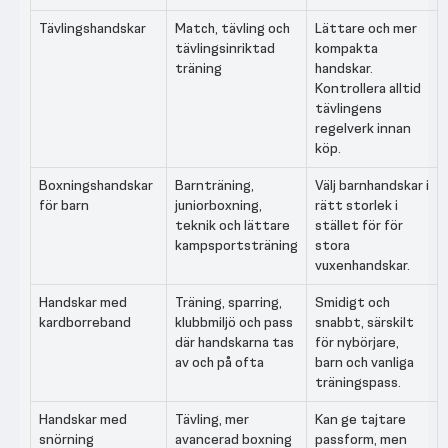
Tävlingshandskar
Match, tävling och
Lättare och mer
tävlingsinriktad
kompakta
träning
handskar.
Kontrollera alltid
tävlingens
regelverk innan
köp.
Boxningshandskar
Barnträning,
Välj barnhandskar i
för barn
juniorboxning,
rätt storlek i
teknik och lättare
stället för för
kampsportsträning
stora
vuxenhandskar.
Handskar med
Träning, sparring,
Smidigt och
kardborreband
klubbmiljö och pass
snabbt, särskilt
där handskarna tas
för nybörjare,
av och på ofta
barn och vanliga
träningspass.
Handskar med
Tävling, mer
Kan ge tajtare
snörning
avancerad boxning
passform, men