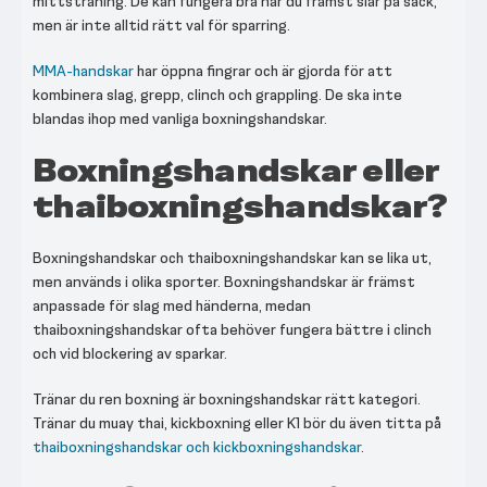
mittsträning. De kan fungera bra när du främst slår på säck,
men är inte alltid rätt val för sparring.
MMA-handskar
har öppna fingrar och är gjorda för att
kombinera slag, grepp, clinch och grappling. De ska inte
blandas ihop med vanliga boxningshandskar.
Boxningshandskar eller
thaiboxningshandskar?
Boxningshandskar och thaiboxningshandskar kan se lika ut,
men används i olika sporter. Boxningshandskar är främst
anpassade för slag med händerna, medan
thaiboxningshandskar ofta behöver fungera bättre i clinch
och vid blockering av sparkar.
Tränar du ren boxning är boxningshandskar rätt kategori.
Tränar du muay thai, kickboxning eller K1 bör du även titta på
thaiboxningshandskar och kickboxningshandskar
.