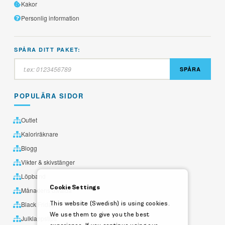
Kakor
Personlig information
SPÅRA DITT PAKET:
SPÅRA
POPULÄRA SIDOR
Outlet
Kaloriräknare
Blogg
Vikter & skivstänger
Löpband
Cookie Settings
Månadens utvalda
This website (Swedish) is using cookies.
Black Friday
We use them to give you the best
Julklappstips