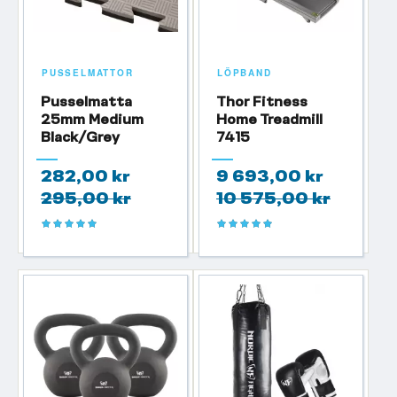
PUSSELMATTOR
LÖPBAND
Pusselmatta
Thor Fitness
25mm Medium
Home Treadmill
Black/Grey
7415
282,00 kr
9 693,00 kr
295,00 kr
10 575,00 kr
Betyg:
Betyg:
100%
100%