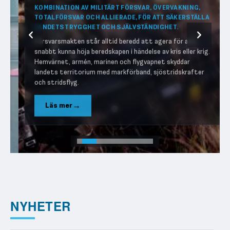
KOMBINATION AV MILITÄRT FÖRSVAR, ÖVERVAKNING,
TOTALFÖRSVAR OCH ALLIERADE, FÖR ATT SÄKERSTÄLLA
LANDETS TRYGGHET OCH SJÄLVSTÄNDIGHET.
Försvarsmakten står alltid beredd att agera för att
snabbt kunna höja beredskapen i händelse av kris eller krig.
Hemvärnet, armén, marinen och flygvapnet skyddar
landets territorium med markförband, sjöstridskrafter
och stridsflyg.
Läs mer
NYHETER