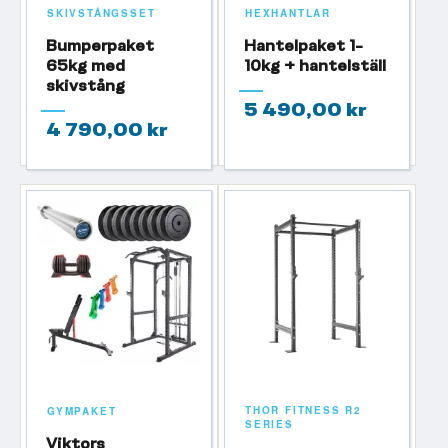
SKIVSTÅNGSSET
HEXHANTLAR
Bumperpaket
Hantelpaket 1-
65kg med
10kg + hantelställ
skivstång
5 490,00 kr
4 790,00 kr
EJ I LAGER
THOR FITNESS R2
GYMPAKET
SERIES
Viktors