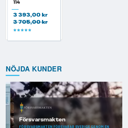
114
3 393,00 kr
3 705,00 kr
Betyg:
100%
NÖJDA KUNDER
Försvarsmakten
FÖRSVARSMAKTEN FÖRSVARAR SVERIGE GENOM EN