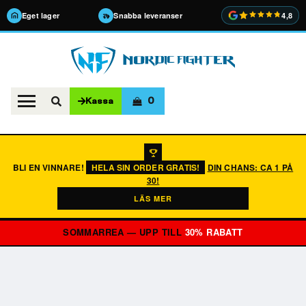
Eget lager
Snabba leveranser
4,8
0
Kassa
BLI EN VINNARE!
HELA SIN ORDER GRATIS!
DIN CHANS: CA 1 PÅ
30!
LÄS MER
SOMMARREA — UPP TILL
30% RABATT
VIKTSKIVOR
SKIVSTÄNGER
HANTLAR
KETTLEBELLS
GYMGOLV
TRÄNINGSBÄNKAR
STÄLLNINGAR & RACKS
FÄRDIGA PAKET