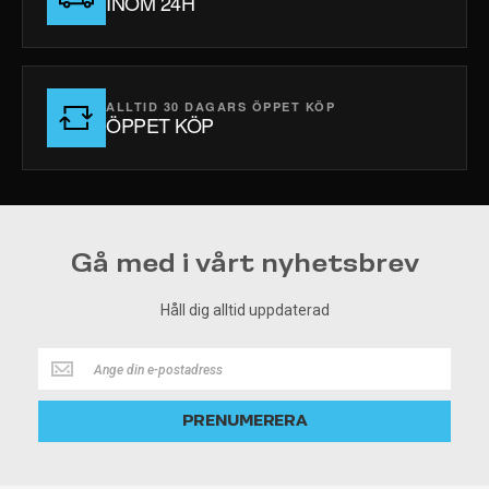
INOM 24H
ALLTID 30 DAGARS ÖPPET KÖP
ÖPPET KÖP
Gå med i vårt nyhetsbrev
Håll dig alltid uppdaterad
Håll
dig
alltid
PRENUMERERA
uppdaterad