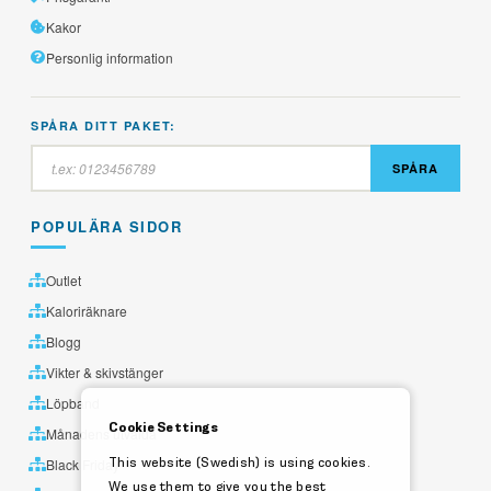
Kakor
Personlig information
SPÅRA DITT PAKET:
SPÅRA
POPULÄRA SIDOR
Outlet
Kaloriräknare
Blogg
Vikter & skivstänger
Löpband
Cookie Settings
Månadens utvalda
This website (Swedish) is using cookies.
Black Friday
We use them to give you the best