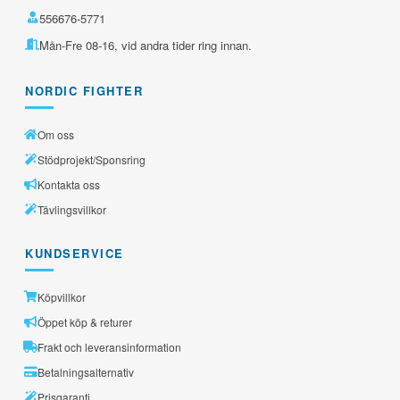
556676-5771
Mån-Fre 08-16, vid andra tider ring innan.
NORDIC FIGHTER
Om oss
Stödprojekt/Sponsring
Kontakta oss
Tävlingsvillkor
KUNDSERVICE
Köpvillkor
Öppet köp & returer
Frakt och leveransinformation
Betalningsalternativ
Prisgaranti