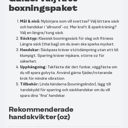
boxningspaket
Mål & nivå:
Nybörjare som vill svettas? Välj lättare säck
och handskar i “allround”-oz. Mer kraft & sparkträning?
Välj en längre/tung säck.
Säcktyp:
Klassisk boxningssäck för slag och fitness.
Längre säck (thai bag) om du även ska sparka mycket.
Handskar:
Säckpass kräver stötdämpning utan att bli
klumpigt. Sparring kräver mjukare, större oz för
säkerhet.
Upphängning:
Takfäste där det funkar, väggfäste om
du vill spara golvyta. Använd gärna fjäder/roterande
krok för mindre vibration.
Tillbehör:
Linda händerna (boxningslindor), lägg till
tandskydd för sparring och säckhandskar om du vill
spara dina “fina” handskar.
Rekommenderade
handskvikter (oz)