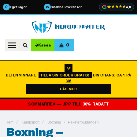
Eget lager
Snabba leveranser
4,8
0
Kassa
BLI EN VINNARE!
HELA SIN ORDER GRATIS!
DIN CHANS: CA 1 PÅ
30!
LÄS MER
SOMMARREA — UPP TILL
30% RABATT
Hem
Kampsport
Boxning
Paketerbjudanden
Boxning –