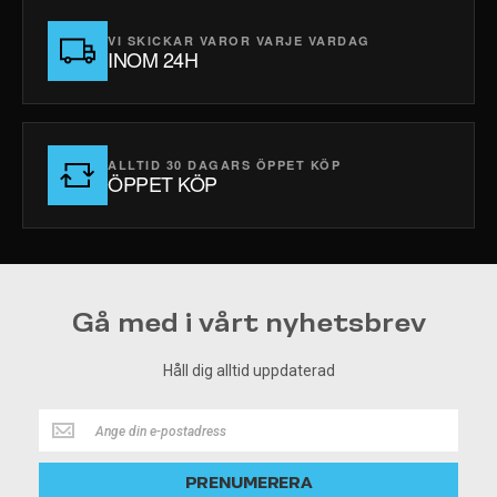
VI SKICKAR VAROR VARJE VARDAG
INOM 24H
ALLTID 30 DAGARS ÖPPET KÖP
ÖPPET KÖP
Gå med i vårt nyhetsbrev
Håll dig alltid uppdaterad
Håll
dig
alltid
PRENUMERERA
uppdaterad