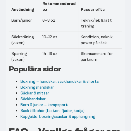
Rekommenderad
Användning
oz
Passar ofta
Barn/junior
6–8 oz
Teknik/lek & lätt
träning
Säckträning
10–12 oz
Kondition, teknik,
(vuxen)
power på säck
Sparring
14–16 oz
Skonsammare för
(vuxen)
partnern
Populära sidor
Boxning – handskar, säckhandskar & shorts
Boxningshandskar
Säckar & mitsar
Säckhandskar
Barn & junior – kampsport
Säcktillbehör (fästen, fjäder, kedja)
Köpguide: boxningssäckar & upphängning