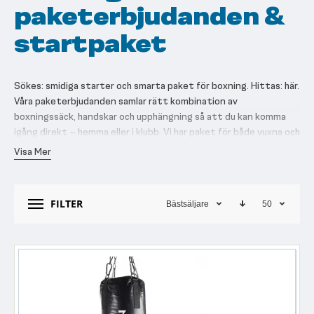
paketerbjudanden &
startpaket
Sökes: smidiga starter och smarta paket för boxning. Hittas: här.
Våra paketerbjudanden samlar rätt kombination av
boxningssäck, handskar och upphängning så att du kan komma
igång direkt – hemma eller i klubb. Vi har paket för både vuxna och
barn, och vi fyller på med fler varianter löpande.
Visa Mer
Oavsett om målet är kondition, teknik eller explosiva rundor
framför säcken får du en enkel väg till rätt prylar, bättre pris och
FILTER
Bästsäljare
50
färre beslut. Välj storlek/tyngd efter behov, plocka handskar
som passar handen och komplettera med upphängning som håller
för jobbet.