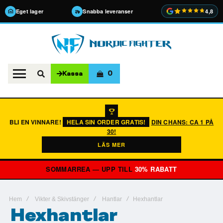
Eget lager
Snabba leveranser
4,8
0
Kassa
BLI EN VINNARE!
HELA SIN ORDER GRATIS!
DIN CHANS: CA 1 PÅ
30!
LÄS MER
SOMMARREA — UPP TILL
30% RABATT
Hem
Vikter & Skivstänger
Hantlar
Hexhantlar
Hexhantlar