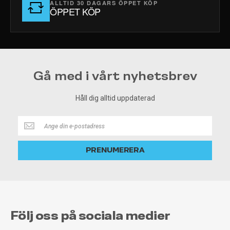
ALLTID 30 DAGARS ÖPPET KÖP
ÖPPET KÖP
Gå med i vårt nyhetsbrev
Håll dig alltid uppdaterad
Håll
dig
alltid
PRENUMERERA
uppdaterad
Följ oss på sociala medier