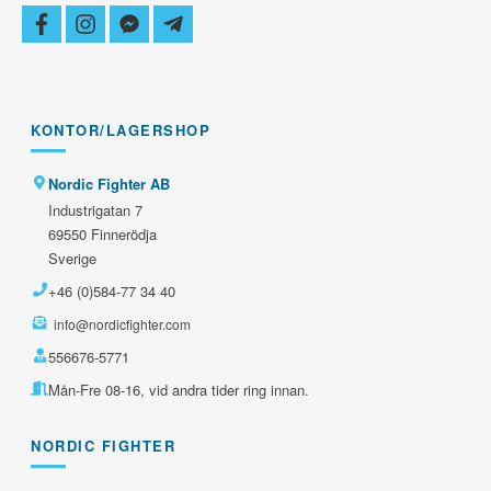
facebook
instagram
facebook-
telegram-
messenger
plane
KONTOR/LAGERSHOP
Nordic Fighter AB
Industrigatan 7
69550 Finnerödja
Sverige
+46 (0)584-77 34 40
info@nordicfighter.com
556676-5771
Mån-Fre 08-16, vid andra tider ring innan.
NORDIC FIGHTER