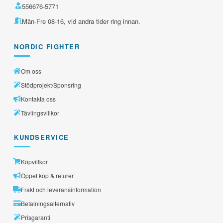
556676-5771
Mån-Fre 08-16, vid andra tider ring innan.
NORDIC FIGHTER
Om oss
Stödprojekt/Sponsring
Kontakta oss
Tävlingsvillkor
KUNDSERVICE
Köpvillkor
Öppet köp & returer
Frakt och leveransinformation
Betalningsalternativ
Prisgaranti