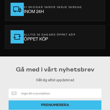
VI SKICKAR VAROR VARJE VARDAG
INOM 24H
ALLTID 30 DAGARS ÖPPET KÖP
ÖPPET KÖP
Gå med i vårt nyhetsbrev
Håll dig alltid uppdaterad
Håll
dig
alltid
PRENUMERERA
uppdaterad