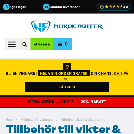
Eget lager
Snabba leveranser
4,8
0
Kassa
BLI EN VINNARE!
HELA SIN ORDER GRATIS!
DIN CHANS: CA 1 PÅ
30!
LÄS MER
SOMMARREA — UPP TILL
30% RABATT
Hem
Vikter & Skivstänger
Tillbehör vikter & skivstänger
Tillbehör till vikter &