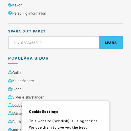
Kakor
Personlig information
SPÅRA DITT PAKET:
SPÅRA
POPULÄRA SIDOR
Outlet
Kaloriräknare
Blogg
Vikter & skivstänger
Löpband
Cookie Settings
Månadens utvalda
This website (Swedish) is using cookies.
Black Friday
We use them to give you the best
Julklappstips