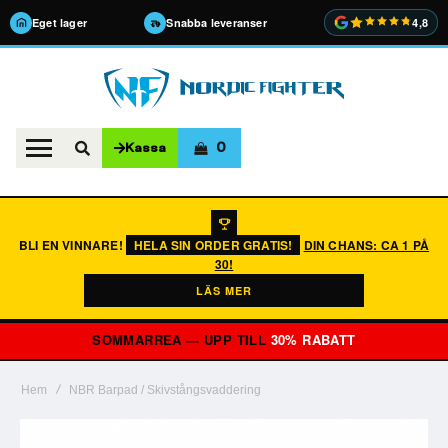
Eget lager
Snabba leveranser
4,8
0
Kassa
BLI EN VINNARE!
HELA SIN ORDER GRATIS!
DIN CHANS: CA 1 PÅ
30!
LÄS MER
SOMMARREA — UPP TILL
30% RABATT
Hem
NBR Barpad / Skivstångsvaddering
Hoppa
till