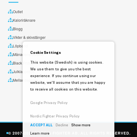
Outlet
Kaloriräknare
Blogg
Vikter & skivstänger
Löpband
Cookie Settings
Månadens utvalda
This website (Swedish) is using cookies.
Black Friday
We use them to give you the best
Julklappstips
experience. If you continue using our
Mellandagsrea
website, we'll assume that you are happy
to receive all cookies on this website.
Google Privacy Policy
Nordic Fighter Privacy Policy
ACCEPT ALL
Decline
Show more
© 2007-2026 NORDIC FIGHTER AB. ALL RIGHTS RESERVED.
Learn more