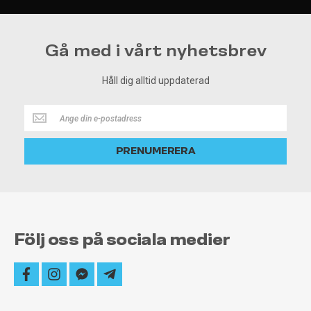
Gå med i vårt nyhetsbrev
Håll dig alltid uppdaterad
Håll
dig
alltid
PRENUMERERA
uppdaterad
Följ oss på sociala medier
facebook
instagram
facebook-
telegram-
messenger
plane