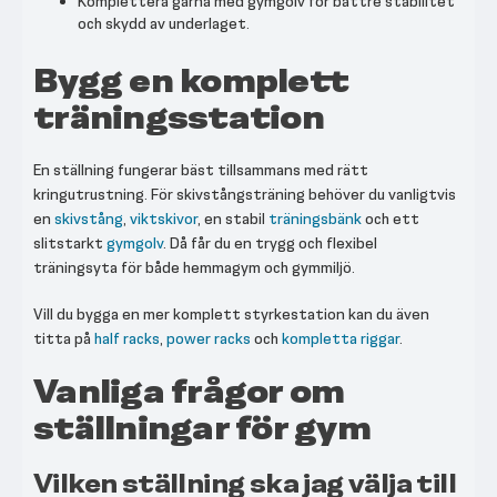
Komplettera gärna med gymgolv för bättre stabilitet
och skydd av underlaget.
Bygg en komplett
träningsstation
En ställning fungerar bäst tillsammans med rätt
kringutrustning. För skivstångsträning behöver du vanligtvis
en
skivstång
,
viktskivor
, en stabil
träningsbänk
och ett
slitstarkt
gymgolv
. Då får du en trygg och flexibel
träningsyta för både hemmagym och gymmiljö.
Vill du bygga en mer komplett styrkestation kan du även
titta på
half racks
,
power racks
och
kompletta riggar
.
Vanliga frågor om
ställningar för gym
Vilken ställning ska jag välja till