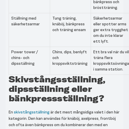
bänkpress och
bröstträning.
Ställning med
Tung träning,
Säkerhetsarmar
säkerhetsarmar
knäböj, bänkpress
eller spotter arms
och träning ensam
ger extra trygghet
om du inte klarar
ett lyft.
Power tower /
Chins, dips, benlyft
Ett bra val när du vil
chins- och
och
träna flera
dipsställning
kroppsviktsträning
kroppsviktsövninga
i samma station.
Skivstångsställning,
dipsställning eller
bänkpressställning?
En
skivstångsställning
är det mest mångsidiga valet i den här
kategorin. Den kan användas för knäböj, axelpress, frontböj
och ofta även bänkpress om du kombinerar den med en