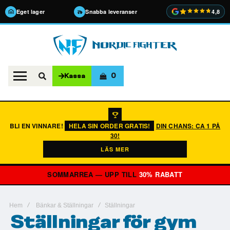
Eget lager
Snabba leveranser
4,8
0
Kassa
BLI EN VINNARE!
HELA SIN ORDER GRATIS!
DIN CHANS: CA 1 PÅ
30!
LÄS MER
SOMMARREA — UPP TILL
30% RABATT
Hem
Bänkar & Ställningar
Ställningar
Ställningar för gym