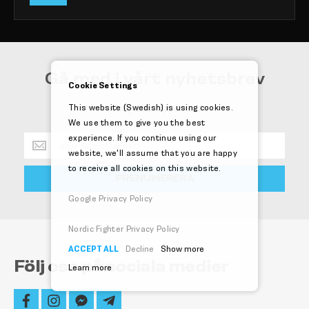
Gå med i vårt nyhetsbrev
Cookie Settings
This website (Swedish) is using cookies.
Håll dig alltid uppdaterad
We use them to give you the best
experience. If you continue using our
Håll
dig
website, we'll assume that you are happy
alltid
to receive all cookies on this website.
PRENUMERERA
uppdaterad
Google Privacy Policy
Nordic Fighter Privacy Policy
ACCEPT ALL
Decline
Show more
Följ oss på sociala medier
Learn more
facebook
instagram
facebook-
telegram-