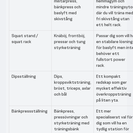
militärpress,
hemmagym och
bänkpress och
mindre träningsyto
baslyft med
där du vill träna me
skivstång
fri skivstång utan
ett helt rack.
Squat stand /
Knäböj, frontböj,
Passar dig som vill h
squat rack
pressar och tung
en stabilare lösning
styrketräning
för baslyft men int
behöver ett
fullstort power
rack.
Dipsställning
Dips,
Ett kompakt
kroppsviktsträning,
redskap som ger
bröst, triceps, axlar
mycket effektiv
och bål
överkroppsträning
på liten yta.
Bänkpressställning
Bänkpress,
Ett mer
pressövningar och
specialiserat val för
styrketräning med
dig som vill ha en
träningsbänk
tydlig station för