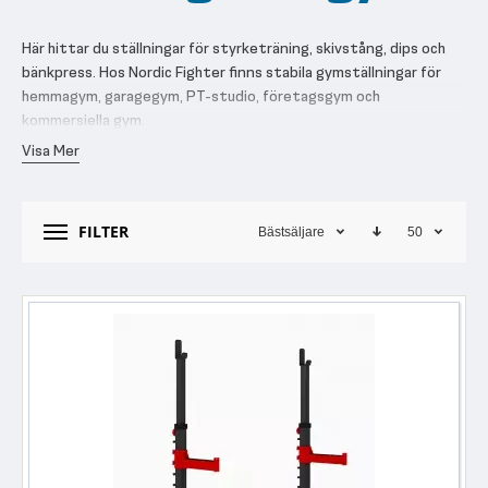
Här hittar du ställningar för styrketräning, skivstång, dips och
bänkpress. Hos Nordic Fighter finns stabila gymställningar för
hemmagym, garagegym, PT-studio, företagsgym och
kommersiella gym.
Visa Mer
Välj ställning efter hur du tränar, hur mycket plats du har och om
du främst behöver en skivstångsställning, dipsställning,
bänkpressställning eller en mer komplett racklösning.
FILTER
Bästsäljare
50