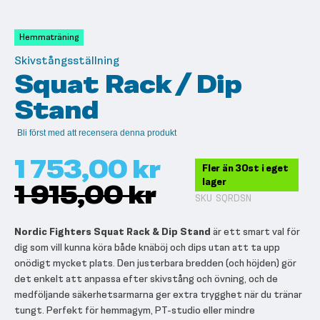
till
början
av
Hemmaträning
bildgalleriet
Skivstångsställning
Squat Rack / Dip
Stand
Bli först med att recensera denna produkt
1 753,00 kr
Fler än 30st i eget
lager
1 915,00 kr
SKU
SQRDSN
Nordic Fighters Squat Rack & Dip Stand
är ett smart val för
dig som vill kunna köra både knäböj och dips utan att ta upp
onödigt mycket plats. Den justerbara bredden (och höjden) gör
det enkelt att anpassa efter skivstång och övning, och de
medföljande säkerhetsarmarna ger extra trygghet när du tränar
tungt. Perfekt för hemmagym, PT-studio eller mindre