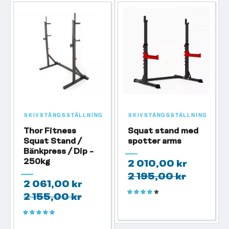
SKIVSTÅNGSSTÄLLNING
SKIVSTÅNGSSTÄLLNING
Thor Fitness
Squat stand med
Squat Stand /
spotter arms
Bänkpress / Dip -
250kg
2 010,00 kr
2 195,00 kr
2 061,00 kr
Betyg:
2 155,00 kr
80%
Betyg:
100%