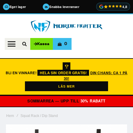
Eget lager
Snabba leveranser
4,8
0
Kassa
BLI EN VINNARE!
HELA SIN ORDER GRATIS!
DIN CHANS: CA 1 PÅ
30!
LÄS MER
SOMMARREA — UPP TILL
30% RABATT
Hem
Squat Rack / Dip Stand
Hoppa
till