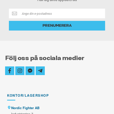
Håll
dig
alltid
PRENUMERERA
uppdaterad
Följ oss på sociala medier
facebook
instagram
facebook-
telegram-
messenger
plane
KONTOR/LAGERSHOP
Nordic Fighter AB
Industrigatan 7