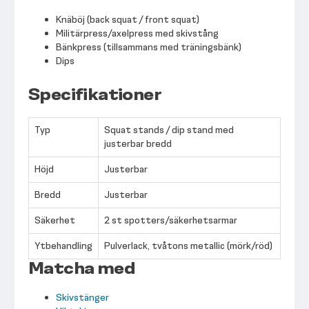
Knäböj (back squat / front squat)
Militärpress/axelpress med skivstång
Bänkpress (tillsammans med träningsbänk)
Dips
Specifikationer
Typ
Squat stands / dip stand med
justerbar bredd
Höjd
Justerbar
Bredd
Justerbar
Säkerhet
2 st spotters/säkerhetsarmar
Ytbehandling
Pulverlack, tvåtons metallic (mörk/röd)
Matcha med
Skivstänger