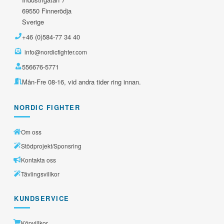
69550 Finnerödja
Sverige
+46 (0)584-77 34 40
info@nordicfighter.com
556676-5771
Mån-Fre 08-16, vid andra tider ring innan.
NORDIC FIGHTER
Om oss
Stödprojekt/Sponsring
Kontakta oss
Tävlingsvillkor
KUNDSERVICE
Köpvillkor