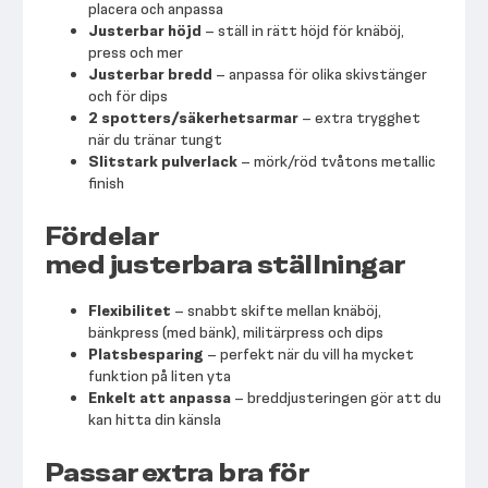
placera och anpassa
Justerbar höjd
– ställ in rätt höjd för knäböj,
press och mer
Justerbar bredd
– anpassa för olika skivstänger
och för dips
2 spotters/säkerhetsarmar
– extra trygghet
när du tränar tungt
Slitstark pulverlack
– mörk/röd tvåtons metallic
finish
Fördelar
med justerbara ställningar
Flexibilitet
– snabbt skifte mellan knäböj,
bänkpress (med bänk), militärpress och dips
Platsbesparing
– perfekt när du vill ha mycket
funktion på liten yta
Enkelt att anpassa
– breddjusteringen gör att du
kan hitta din känsla
Passar extra bra för