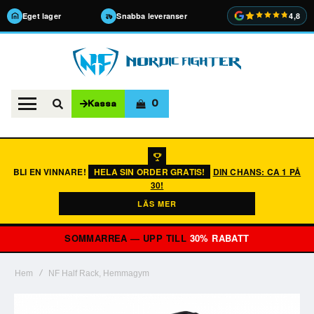
Eget lager
Snabba leveranser
4,8
0
Kassa
BLI EN VINNARE!
HELA SIN ORDER GRATIS!
DIN CHANS: CA 1 PÅ
30!
LÄS MER
SOMMARREA — UPP TILL
30% RABATT
Hem
NF Half Rack, Hemmagym
Hoppa
till