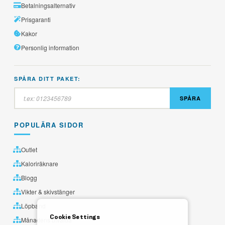
Betalningsalternativ
Prisgaranti
Kakor
Personlig information
SPÅRA DITT PAKET:
SPÅRA
POPULÄRA SIDOR
Outlet
Kaloriräknare
Blogg
Vikter & skivstänger
Löpband
Cookie Settings
Månadens utvalda