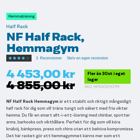
till
början
av
Hemmaträning
bildgalleriet
Half Rack
NF Half Rack,
Hemmagym
Betyg:
3
Recensioner
Skriv en egen recension
80
100
% of
4 453,00 kr
Fler än 30st i eget
lager
4 855,00 kr
SKU
HFRACKHGYM
NF Half Rack Hemmagym
är ett stabilt och riktigt mångsidigt
half rack för dig som vill träna tungt och säkert med fria vikter
hemma. Du får en smart allt-i-ett-lösning med chinbar, spotter
arms, barhooks och vikthållare. Perfekt för dig som vill köra
knäböj, bänkpress, press och chins utan att behöva kompromissa.
Det här racket gör att hemmagymmet känns mer som ett