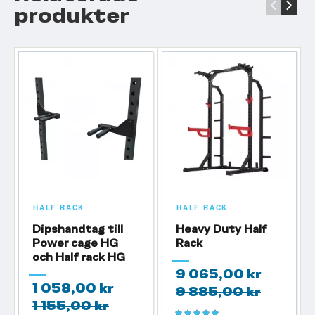
‹
›
produkter
HALF RACK
HALF RACK
Dipshandtag till
Heavy Duty Half
Power cage HG
Rack
och Half rack HG
9 065,00 kr
1 058,00 kr
9 885,00 kr
1 155,00 kr