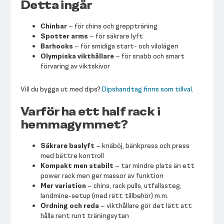
Detta ingår
Chinbar
– för chins och greppträning
Spotter arms
– för säkrare lyft
Barhooks
– för smidiga start- och vilolägen
Olympiska vikthållare
– för snabb och smart
förvaring av viktskivor
Vill du bygga ut med dips?
Dipshandtag finns som tillval
.
Varför ha ett half rack i
hemmagymmet?
Säkrare baslyft
– knäböj, bänkpress och press
med bättre kontroll
Kompakt men stabilt
– tar mindre plats än ett
power rack men ger massor av funktion
Mer variation
– chins, rack pulls, utfallssteg,
landmine-setup (med rätt tillbehör) m.m.
Ordning och reda
– vikthållare gör det lätt att
hålla rent runt träningsytan