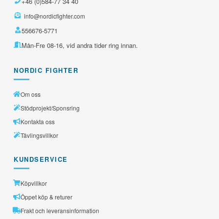
+46 (0)584-77 34 40
info@nordicfighter.com
556676-5771
Mån-Fre 08-16, vid andra tider ring innan.
NORDIC FIGHTER
Om oss
Stödprojekt/Sponsring
Kontakta oss
Tävlingsvillkor
KUNDSERVICE
Köpvillkor
Öppet köp & returer
Frakt och leveransinformation