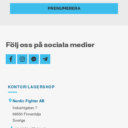
alltid
PRENUMERERA
uppdaterad
Följ oss på sociala medier
facebook
instagram
facebook-
telegram-
messenger
plane
KONTOR/LAGERSHOP
Nordic Fighter AB
Industrigatan 7
69550 Finnerödja
Sverige