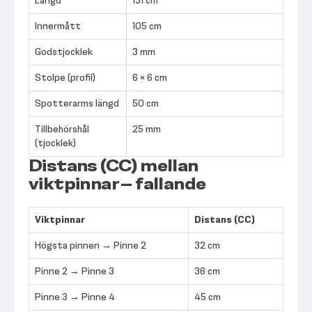
Längd
131 cm
Innermått
105 cm
Godstjocklek
3 mm
Stolpe (profil)
6 × 6 cm
Spotterarms längd
50 cm
Tillbehörshål
25 mm
(tjocklek)
Distans (CC) mellan
viktpinnar – fallande
Viktpinnar
Distans (CC)
Högsta pinnen → Pinne 2
32 cm
Pinne 2 → Pinne 3
36 cm
Pinne 3 → Pinne 4
45 cm