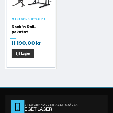
MÅNADENS UTVALDA
Rack ’n Roll-
paketet
11 190,00 kr
Ej I Lager
VI LAGERHÅLLER ALLT SJÄLVA
EGET LAGER