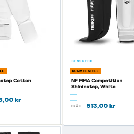
BENSKYDD
LL
KOMMERSIELL
nstep Cotton
NF MMA Competition
Shininstep, White
6,00 kr
513,00 kr
FRÅN