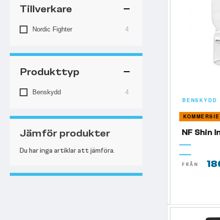
Tillverkare
artiklar
Nordic Fighter
4
Produkttyp
artiklar
Benskydd
4
BENSKYDD
KOMMERSIE
Jämför produkter
NF Shin I
Du har inga artiklar att jämföra.
18
FRÅN