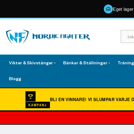
Eget lager
Vikter & Skivstänger
Bänkar & Ställningar
Tränin
▾
▾
Blogg
BLI EN VINNARE!
VI SLUMPAR VARJE 
KAMPANJ