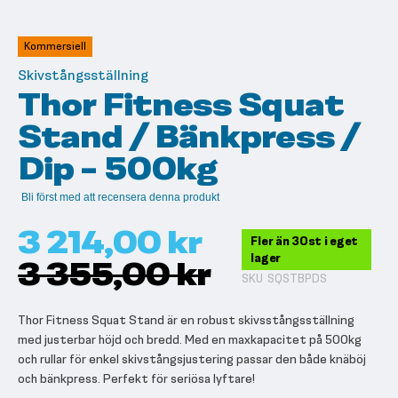
till
början
av
Kommersiell
bildgalleriet
Skivstångsställning
Thor Fitness Squat
Stand / Bänkpress /
Dip - 500kg
Bli först med att recensera denna produkt
3 214,00 kr
Fler än 30st i eget
lager
3 355,00 kr
SKU
SQSTBPDS
Thor Fitness Squat Stand är en robust skivsstångsställning
med justerbar höjd och bredd. Med en maxkapacitet på 500kg
och rullar för enkel skivstångsjustering passar den både knäböj
och bänkpress. Perfekt för seriösa lyftare!