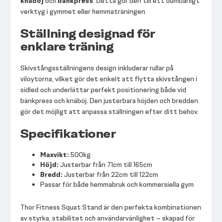
knäböj
och
bänkpress
. Detta gör den till ett oumbärligt
verktyg i gymmet eller hemmaträningen.
Ställning designad för
enklare träning
Skivstångsställningens design inkluderar rullar på
viloytorna, vilket gör det enkelt att flytta skivstången i
sidled och underlättar perfekt positionering både vid
bänkpress och knäböj. Den justerbara höjden och bredden
gör det möjligt att anpassa ställningen efter ditt behov.
Specifikationer
Maxvikt:
500kg
Höjd:
Justerbar från 71cm till 165cm
Bredd:
Justerbar från 22cm till 122cm
Passar för både hemmabruk och kommersiella gym
Thor Fitness Squat Stand är den perfekta kombinationen
av styrka, stabilitet och användarvänlighet – skapad för