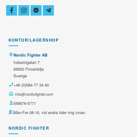
facebook
instagram
facebook-
telegram-
messenger
plane
KONTOR/LAGERSHOP
Nordic Fighter AB
Industrigatan 7
69550 Finnerödja
Sverige
+46 (0)584-77 34 40
info@nordicfighter.com
556676-5771
Mån-Fre 08-16, vid andra tider ring innan.
NORDIC FIGHTER