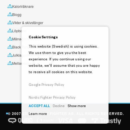
Kaloriräknare
Blogg
Vikter & skivstänger
Löpband
Cookie Settings
Månadens utvalda
This website (Swedish) is using cookies.
Black Friday
We use them to give you the best
Julklappstips
experience. If you continue using our
Mellandagsrea
website, we'll assume that you are happy
to receive all cookies on this website.
Google Privacy Policy
Nordic Fighter Privacy Policy
ACCEPT ALL
Decline
Show more
© 2007-2026 NORDIC FIGHTER AB. ALL RIGHTS RESERVED.
Learn more