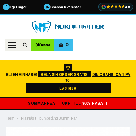
Eget lager
Snabba leveranser
4,8
0
Kassa
BLI EN VINNARE!
HELA SIN ORDER GRATIS!
DIN CHANS: CA 1 PÅ
30!
LÄS MER
SOMMARREA — UPP TILL
30% RABATT
Hem
Plastlås till pumpstång 30mm, Par
Hoppa
till