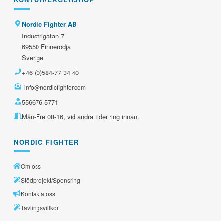
Nordic Fighter AB
Industrigatan 7
69550 Finnerödja
Sverige
+46 (0)584-77 34 40
info@nordicfighter.com
556676-5771
Mån-Fre 08-16, vid andra tider ring innan.
NORDIC FIGHTER
Om oss
Stödprojekt/Sponsring
Kontakta oss
Tävlingsvillkor