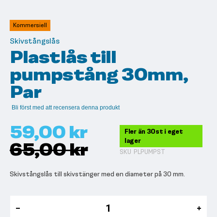
till
början
av
Kommersiell
bildgalleriet
Skivstångslås
Plastlås till
pumpstång 30mm,
Par
Bli först med att recensera denna produkt
59,00 kr
Fler än 30st i eget
lager
65,00 kr
SKU
PLPUMPST
Skivstångslås till skivstänger med en diameter på 30 mm.