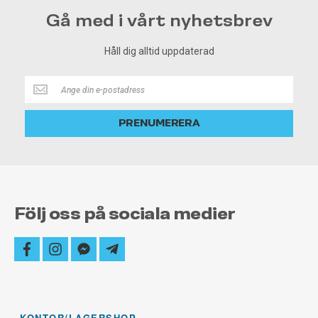
Gå med i vårt nyhetsbrev
Håll dig alltid uppdaterad
Håll
dig
alltid
PRENUMERERA
uppdaterad
Följ oss på sociala medier
facebook
instagram
facebook-
telegram-
messenger
plane
KONTOR/LAGERSHOP