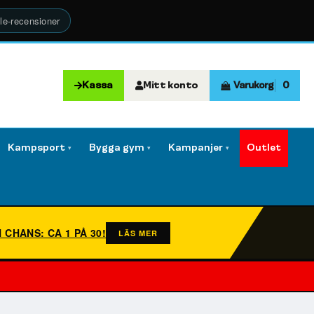
le-recensioner
Kassa
Mitt konto
Varukorg
0
Kampsport
Bygga gym
Kampanjer
Outlet
▾
▾
▾
N CHANS: CA 1 PÅ 30!
LÄS MER