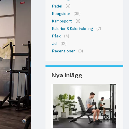
Padel
(4)
Köpguider
(39)
Kampsport
(8)
Kalorier & Kaloriräkning
(7)
Påsk
(4)
Jul
(12)
Recensioner
(3)
Nya Inlägg