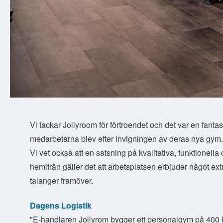
Vi tackar Jollyroom för förtroendet och det var en fantast
medarbetarna blev efter invigningen av deras nya gym.
Vi vet också att en satsning på kvalitativa, funktionell
hemifrån gäller det att arbetsplatsen erbjuder något ex
talanger framöver.
Dagens Logistik
"E-handlaren Jollyrom bygger ett personalgym på 400 kv