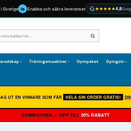
4,8
 i Sverige
Snabba och säkra leveranser
Goog
gsredskap
Träningsmaskiner
Gympaket
Gymgolv
▾
▾
▾
DAG UT EN VINNARE SOM FÅR
HELA SIN ORDER GRATIS!
DI
SOMMARREA — UPP TILL
30% RABATT