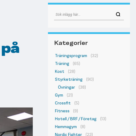
 på
Kategorier
Träningsprogram
(32)
Träning
(65)
Kost
(28)
Styrketräning
(90)
Övningar
(38)
Gym
(21)
Crossfit
(5)
Fitness
(9)
Hotell / BRF / Företag
(13)
Hemmagym
(8)
Nordic Fighter
(23)