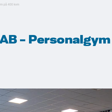
ym på 400 kvm
 AB - Personalgym