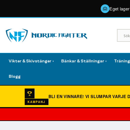
Eget lager
Vikter & Skivstänger
Bänkar & Ställningar
Tränin
▾
▾
Blogg
BLI EN VINNARE!
VI SLUMPAR VARJE 
KAMPANJ