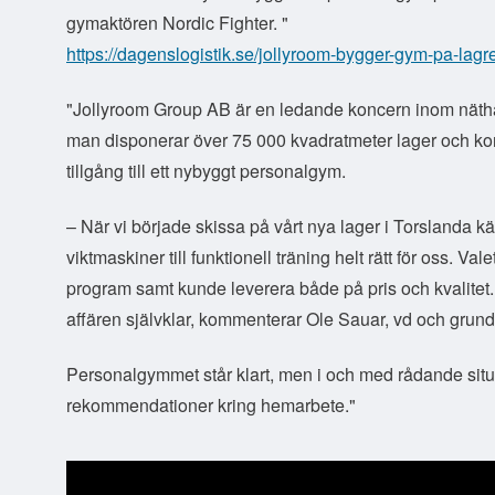
gymaktören Nordic Fighter. "
https://dagenslogistik.se/jollyroom-bygger-gym-pa-lagre
"Jollyroom Group AB är en ledande koncern inom nätha
man disponerar över 75 000 kvadratmeter lager och kon
tillgång till ett nybyggt personalgym.
– När vi började skissa på vårt nya lager i Torslanda 
viktmaskiner till funktionell träning helt rätt för oss. Va
program samt kunde leverera både på pris och kvalitet.
affären självklar, kommenterar Ole Sauar, vd och grun
Personalgymmet står klart, men i och med rådande situ
rekommendationer kring hemarbete."