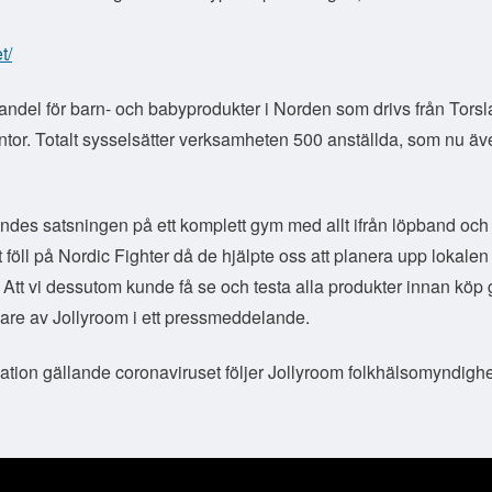
t/
ndel för barn- och babyprodukter i Norden som drivs från Tors
tor. Totalt sysselsätter verksamheten 500 anställda, som nu äve
kändes satsningen på ett komplett gym med allt ifrån löpband och
let föll på Nordic Fighter då de hjälpte oss att planera upp lokalen 
 Att vi dessutom kunde få se och testa alla produkter innan köp 
dare av Jollyroom i ett pressmeddelande.
ation gällande coronaviruset följer Jollyroom folkhälsomyndigh