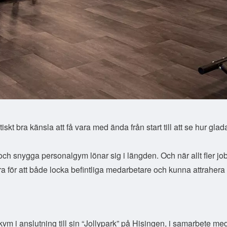
iskt bra känsla att få vara med ända från start till att se hur glad
a och snygga personalgym lönar sig i längden. Och när allt fler jo
tra för att både locka befintliga medarbetare och kunna attrahera
m i anslutning till sin “Jollypark” på Hisingen, i samarbete me