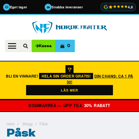
Eget lager
Snabba leveranser
4,8
0
Kassa
BLI EN VINNARE!
HELA SIN ORDER GRATIS!
DIN CHANS: CA 1 PÅ
30!
LÄS MER
SOMMARREA — UPP TILL
30% RABATT
Hem
Blogg
Påsk
Påsk