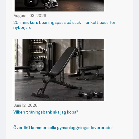
Augusti 03, 2026
20-minuters boxningspass på säck – enkelt pass för
nybörjare
Juni 12, 2026
Vilken träningsbänk ska jag köpa?
Över 150 kommersiella gymanläggningar levererade!