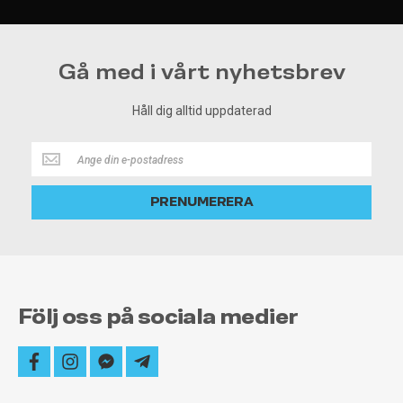
Gå med i vårt nyhetsbrev
Håll dig alltid uppdaterad
Håll
dig
alltid
PRENUMERERA
uppdaterad
Följ oss på sociala medier
facebook
instagram
facebook-
telegram-
messenger
plane