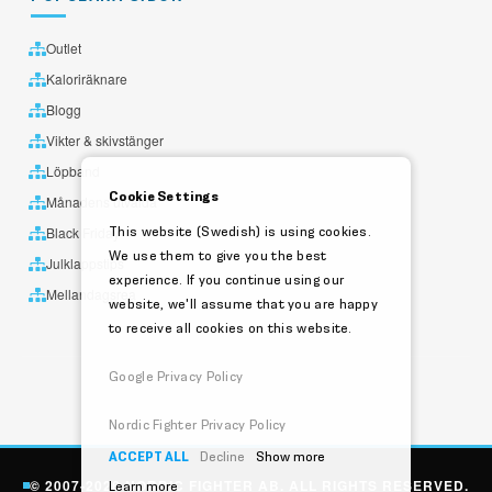
Outlet
Kaloriräknare
Blogg
Vikter & skivstänger
Löpband
Cookie Settings
Månadens utvalda
This website (Swedish) is using cookies.
Black Friday
We use them to give you the best
Julklappstips
experience. If you continue using our
Mellandagsrea
website, we'll assume that you are happy
to receive all cookies on this website.
Google Privacy Policy
Nordic Fighter Privacy Policy
ACCEPT ALL
Decline
Show more
© 2007-2026 NORDIC FIGHTER AB. ALL RIGHTS RESERVED.
Learn more