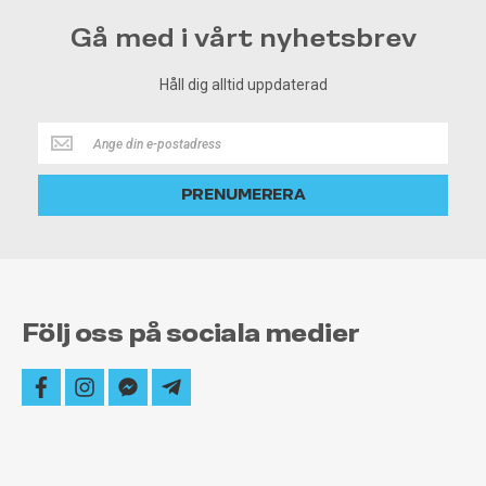
Gå med i vårt nyhetsbrev
Håll dig alltid uppdaterad
Håll
dig
alltid
PRENUMERERA
uppdaterad
Följ oss på sociala medier
facebook
instagram
facebook-
telegram-
messenger
plane