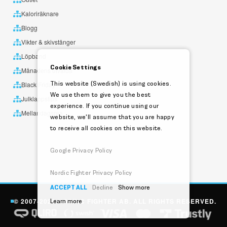
Kaloriräknare
Blogg
Vikter & skivstänger
Löpband
Cookie Settings
Månadens utvalda
This website (Swedish) is using cookies.
Black Friday
We use them to give you the best
Julklappstips
experience. If you continue using our
Mellandagsrea
website, we'll assume that you are happy
to receive all cookies on this website.
Google Privacy Policy
Nordic Fighter Privacy Policy
ACCEPT ALL
Decline
Show more
© 2007-2026 NORDIC FIGHTER AB. ALL RIGHTS RESERVED.
Learn more