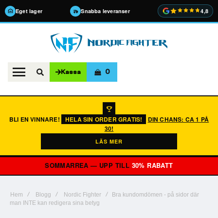
Eget lager
Snabba leveranser
4,8
0
Kassa
BLI EN VINNARE!
HELA SIN ORDER GRATIS!
DIN CHANS: CA 1 PÅ
30!
LÄS MER
SOMMARREA — UPP TILL
30% RABATT
Hem
Blogg
Nordic Fighter
Bra kundomdömen - på sidor där
man INTE kan redigera sina betyg