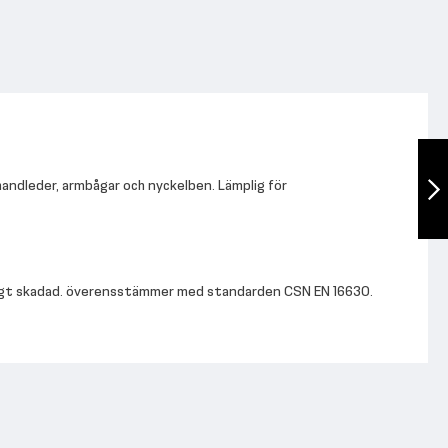
XC LEG PRESS
 handleder, armbågar och nyckelben. Lämplig för
Nästa
igt skadad.
överensstämmer med standarden CSN EN 16630.