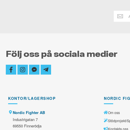
Håll
dig
alltid
uppdate
Följ oss på sociala medier
facebook
instagram
facebook-
telegram-
messenger
plane
KONTOR/LAGERSHOP
NORDIC FI
Nordic Fighter AB
Om oss
Industrigatan 7
Stödprojekt/S
69550 Finnerödja
Kontakta oss