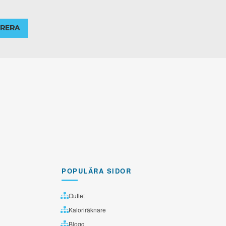
RERA
POPULÄRA SIDOR
Outlet
Kaloriräknare
Blogg