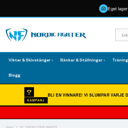
Eget lager
Vikter & Skivstänger
Bänkar & Ställningar
Tränin
▾
▾
Blogg
BLI EN VINNARE!
VI SLUMPAR VARJE 
KAMPANJ
Hem
XC SHOULDER WHEEL