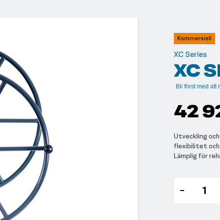
Kommersiell
XC Series
XC 
Bli först med at
42 9
Utveckling och
flexibilitet oc
Lämplig för reh