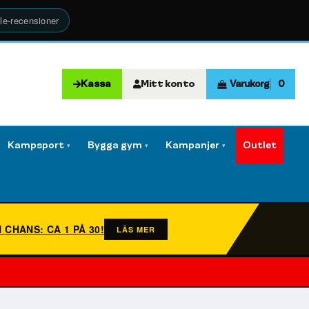
le-recensioner
Kassa
Mitt konto
Varukorg
0
Kampsport
Bygga gym
Kampanjer
Outlet
▾
▾
▾
N CHANS: CA 1 PÅ 30!
LÄS MER