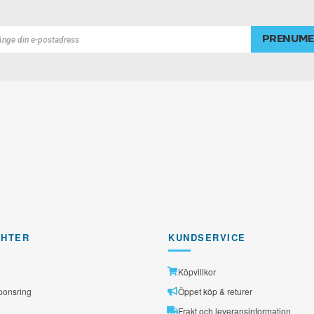
PRENUME
rad
GHTER
KUNDSERVICE
Köpvillkor
ponsring
Öppet köp & returer
Frakt och leveransinformation