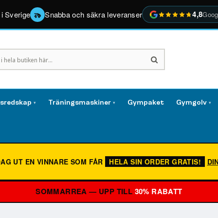
4,8
 i Sverige
Snabba och säkra leveranser
Goog
gsredskap
Träningsmaskiner
Gympaket
Gymgolv
▾
▾
▾
DAG UT EN VINNARE SOM FÅR
HELA SIN ORDER GRATIS!
DI
SOMMARREA — UPP TILL
30% RABATT