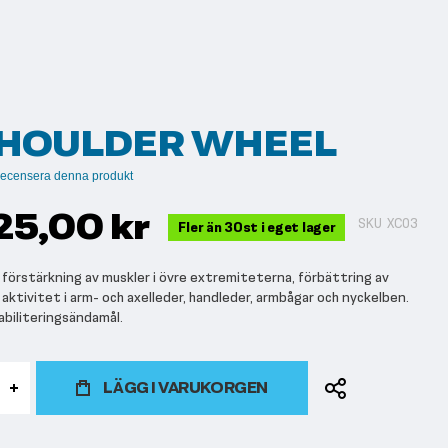
SHOULDER WHEEL
t recensera denna produkt
25,00 kr
SKU
XC03
Fler än 30st i eget lager
 förstärkning av muskler i övre extremiteterna, förbättring av
h aktivitet i arm- och axelleder, handleder, armbågar och nyckelben.
abiliteringsändamål.
LÄGG I VARUKORGEN