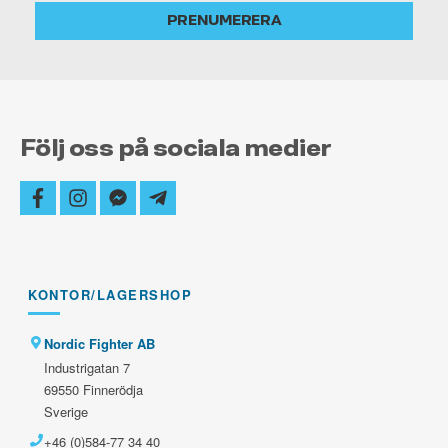
alltid
PRENUMERERA
uppdaterad
Följ oss på sociala medier
facebook
instagram
facebook-
telegram-
messenger
plane
KONTOR/LAGERSHOP
Nordic Fighter AB
Industrigatan 7
69550 Finnerödja
Sverige
+46 (0)584-77 34 40