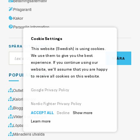
Betalningsalternativ
Prisgaranti
Kakor
Personlig information
Cookie Settings
SPÅRA DITT PAKET:
This website (Swedish) is using cookies.
We use them to give you the best
SPÅRA
experience. If you continue using our
website, we'll assume that you are happy
POPULÄRA SIDOR
to receive all cookies on this website.
Outlet
Google Privacy Policy
Kaloriräknare
Nordic Fighter Privacy Policy
Blogg
ACCEPT ALL
Decline
Show more
Vikter & skivstänger
Learn more
Löpband
Månadens utvalda