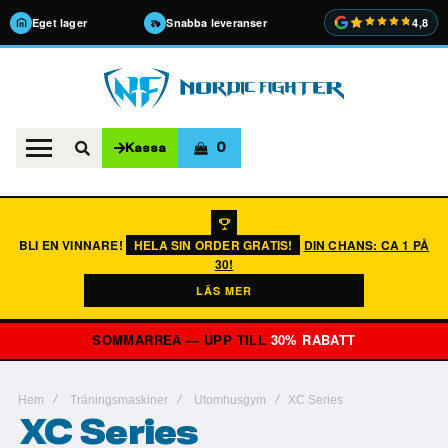
Eget lager
Snabba leveranser
4,8
0
Kassa
BLI EN VINNARE!
HELA SIN ORDER GRATIS!
DIN CHANS: CA 1 PÅ
30!
LÄS MER
SOMMARREA — UPP TILL
30% RABATT
Hem
Träningsmaskiner
Utomhusgym
XC Series
XC Series