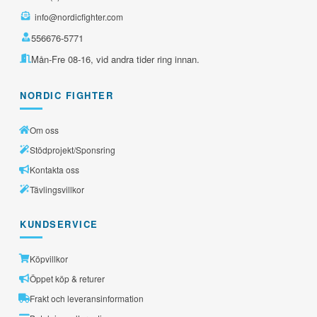
info@nordicfighter.com
556676-5771
Mån-Fre 08-16, vid andra tider ring innan.
NORDIC FIGHTER
Om oss
Stödprojekt/Sponsring
Kontakta oss
Tävlingsvillkor
KUNDSERVICE
Köpvillkor
Öppet köp & returer
Frakt och leveransinformation