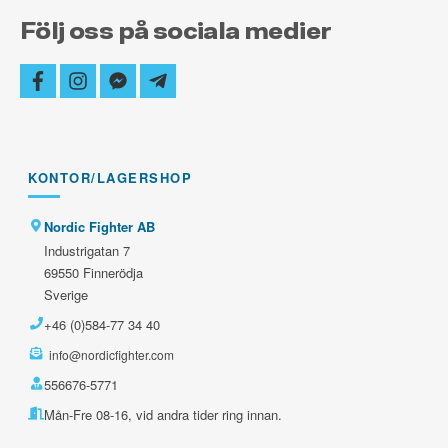
Följ oss på sociala medier
facebook
instagram
facebook-
telegram-
messenger
plane
KONTOR/LAGERSHOP
Nordic Fighter AB
Industrigatan 7
69550 Finnerödja
Sverige
+46 (0)584-77 34 40
info@nordicfighter.com
556676-5771
Mån-Fre 08-16, vid andra tider ring innan.