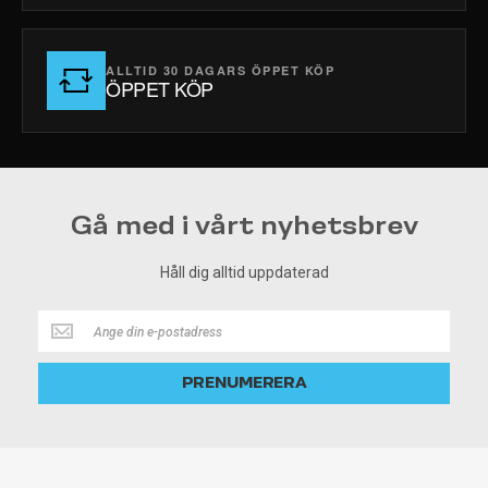
ALLTID 30 DAGARS ÖPPET KÖP
ÖPPET KÖP
Gå med i vårt nyhetsbrev
Håll dig alltid uppdaterad
Håll
dig
alltid
PRENUMERERA
uppdaterad