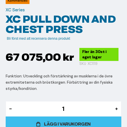
Kommersiell
bildgalleriet
XC Series
XC PULL DOWN AND
CHEST PRESS
Bli först med att recensera denna produkt
Fler än 30st i
67 075,00 kr
eget lager
SKU
XC1119
Funktion: Utveckling och förstärkning av musklerna i de övre
extremiteterna och bröstkorgen. Förbättring av din fysiska
styrka/kondition.
LÄGG I VARUKORGEN