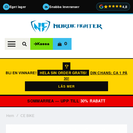
Eget lager
Snabba leveranser
4,8
0
Kassa
BLI EN VINNARE!
HELA SIN ORDER GRATIS!
DIN CHANS: CA 1 PÅ
30!
LÄS MER
SOMMARREA — UPP TILL
30% RABATT
Hem
CE BIKE
Hoppa
till