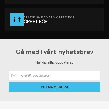
ALLTID 30 DAGARS ÖPPET KÖP
ÖPPET KÖP
Gå med i vårt nyhetsbrev
Håll dig alltid uppdaterad
Håll
dig
alltid
PRENUMERERA
uppdaterad