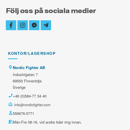
Följ oss på sociala medier
facebook
instagram
facebook-
telegram-
messenger
plane
KONTOR/LAGERSHOP
Nordic Fighter AB
Industrigatan 7
69550 Finnerödja
Sverige
+46 (0)584-77 34 40
info@nordicfighter.com
556676-5771
Mån-Fre 08-16, vid andra tider ring innan.