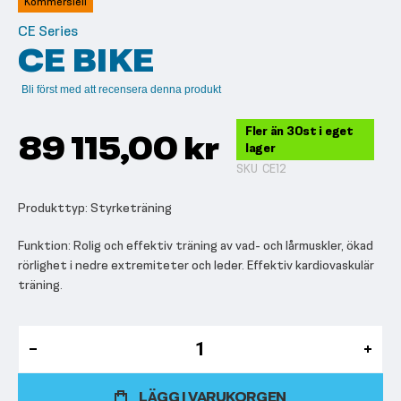
Kommersiell
bildgalleriet
CE Series
CE BIKE
Bli först med att recensera denna produkt
Fler än 30st i eget
89 115,00 kr
lager
SKU
CE12
Produkttyp: Styrketräning
Funktion: Rolig och effektiv träning av vad- och lårmuskler, ökad
rörlighet i nedre extremiteter och leder. Effektiv kardiovaskulär
träning.
LÄGG I VARUKORGEN