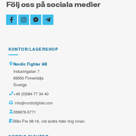
Följ oss på sociala medier
facebook
instagram
facebook-
telegram-
messenger
plane
KONTOR/LAGERSHOP
Nordic Fighter AB
Industrigatan 7
69550 Finnerödja
Sverige
+46 (0)584-77 34 40
info@nordicfighter.com
556676-5771
Mån-Fre 08-16, vid andra tider ring innan.