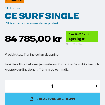
Kommersiell
bildgalleriet
CE Series
CE SURF SINGLE
Bli först med att recensera denna produkt
Fler än 30st i
84 785,00 kr
eget lager
SKU
CE09s
Produkttyp: Träning och avslappning
Funktion: Förstärka midjemusklerna, förbättra flexibiliteten och
kroppskoordinationen. Träna rygg och midja.
LÄGG I VARUKORGEN