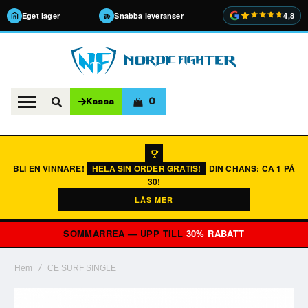
Eget lager
Snabba leveranser
4,8
0
Kassa
BLI EN VINNARE!
HELA SIN ORDER GRATIS!
DIN CHANS: CA 1 PÅ
30!
LÄS MER
SOMMARREA — UPP TILL
30% RABATT
Hem
CE SURF SINGLE
Hoppa
till