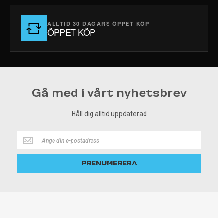
ALLTID 30 DAGARS ÖPPET KÖP
ÖPPET KÖP
Gå med i vårt nyhetsbrev
Håll dig alltid uppdaterad
Håll
dig
alltid
PRENUMERERA
uppdaterad