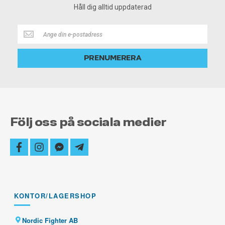
Håll dig alltid uppdaterad
Håll
dig
alltid
PRENUMERERA
uppdaterad
Följ oss på sociala medier
facebook
instagram
facebook-
telegram-
messenger
plane
KONTOR/LAGERSHOP
Nordic Fighter AB