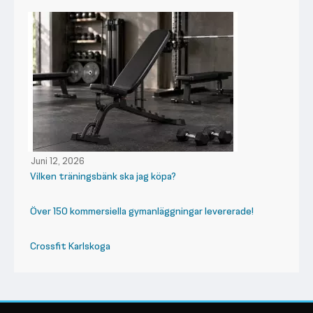
Juni 12, 2026
Vilken träningsbänk ska jag köpa?
Över 150 kommersiella gymanläggningar levererade!
Crossfit Karlskoga