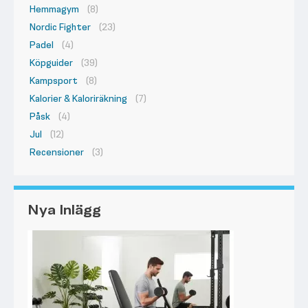
Hemmagym
(8)
Nordic Fighter
(23)
Padel
(4)
Köpguider
(39)
Kampsport
(8)
Kalorier & Kaloriräkning
(7)
Påsk
(4)
Jul
(12)
Recensioner
(3)
Nya Inlägg