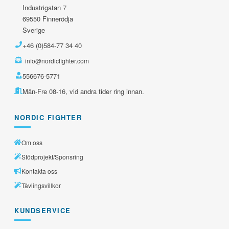
Industrigatan 7
69550 Finnerödja
Sverige
+46 (0)584-77 34 40
info@nordicfighter.com
556676-5771
Mån-Fre 08-16, vid andra tider ring innan.
NORDIC FIGHTER
Om oss
Stödprojekt/Sponsring
Kontakta oss
Tävlingsvillkor
KUNDSERVICE