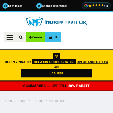
Eget lager
Snabba leveranser
4,8
0
Kassa
BLI EN VINNARE!
HELA SIN ORDER GRATIS!
DIN CHANS: CA 1 PÅ
30!
LÄS MER
SOMMARREA — UPP TILL
30% RABATT
Hem
Blogg
Träning
Vad är HIIT?