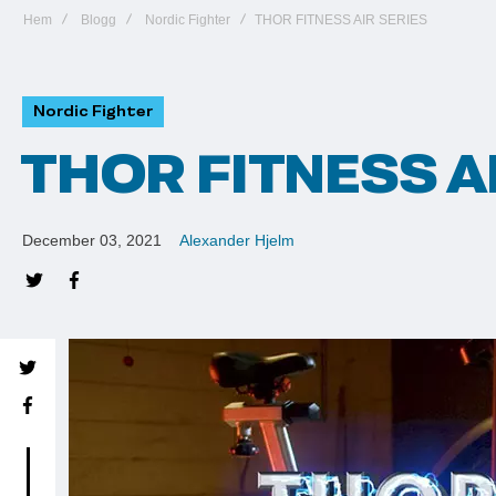
Hem
Blogg
Nordic Fighter
THOR FITNESS AIR SERIES
Nordic Fighter
THOR FITNESS A
December 03, 2021
Alexander Hjelm