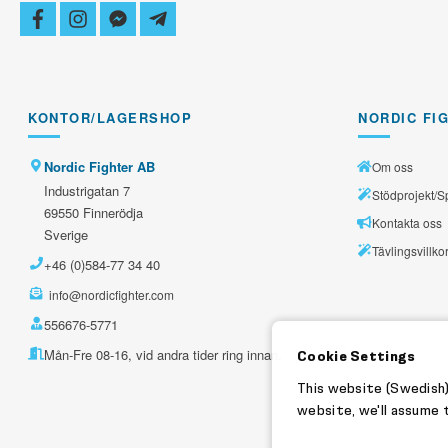
facebook
instagram
facebook-
telegram-
messenger
plane
KONTOR/LAGERSHOP
NORDIC FI
Nordic Fighter AB
Om oss
Industrigatan 7
Stödprojekt/S
69550 Finnerödja
Kontakta oss
Sverige
Tävlingsvillko
+46 (0)584-77 34 40
info@nordicfighter.com
556676-5771
Mån-Fre 08-16, vid andra tider ring innan.
Cookie Settings
This website (Swedish)
website, we'll assume t