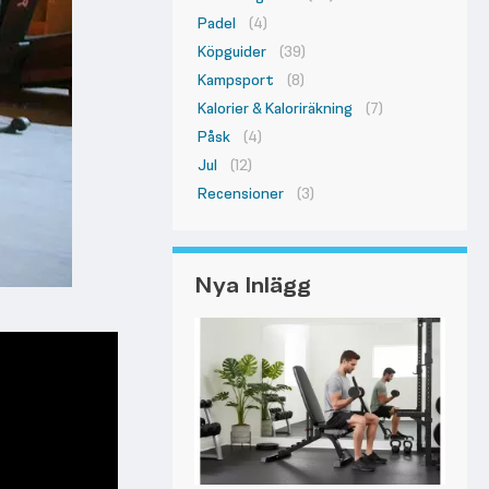
Padel
(4)
Köpguider
(39)
Kampsport
(8)
Kalorier & Kaloriräkning
(7)
Påsk
(4)
Jul
(12)
Recensioner
(3)
Nya Inlägg