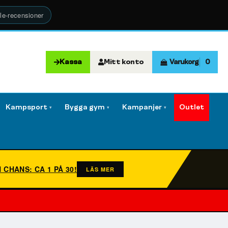
le-recensioner
Kassa
Mitt konto
Varukorg
0
Kampsport
Bygga gym
Kampanjer
Outlet
▾
▾
▾
N CHANS: CA 1 PÅ 30!
LÄS MER