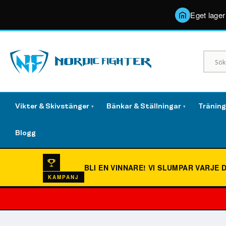
Eget lager
Vikter & Skivstänger
Bänkar & Ställningar
Tränin
▾
▾
Blogg
BLI EN VINNARE!
VI SLUMPAR VARJE 
KAMPANJ