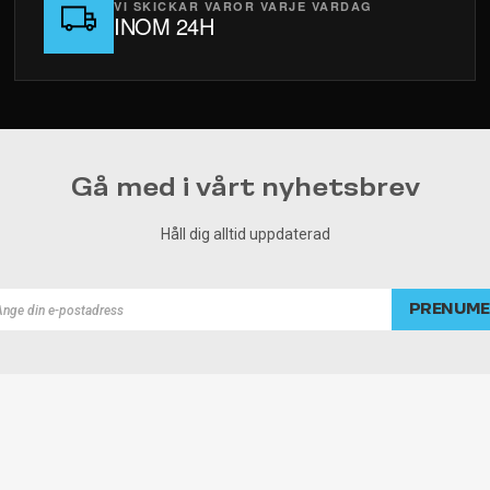
VI SKICKAR VAROR VARJE VARDAG
INOM 24H
Gå med i vårt nyhetsbrev
Håll dig alltid uppdaterad
PRENUME
rad