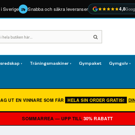
4,8
 i Sverige
Snabba och säkra leveranser
Goog
gsredskap
Träningsmaskiner
Gympaket
Gymgolv
▾
▾
▾
DAG UT EN VINNARE SOM FÅR
HELA SIN ORDER GRATIS!
DI
SOMMARREA — UPP TILL
30% RABATT