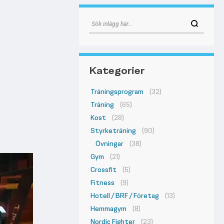
Kategorier
Träningsprogram
(32)
Träning
(65)
Kost
(28)
Styrketräning
(90)
Övningar
(38)
Gym
(21)
Crossfit
(5)
Fitness
(9)
Hotell / BRF / Företag
(13)
Hemmagym
(8)
Nordic Fighter
(23)