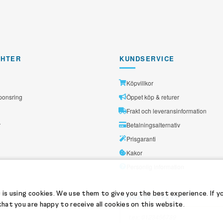
GHTER
KUNDSERVICE
Köpvillkor
ponsring
Öppet köp & returer
Frakt och leveransinformation
r
Betalningsalternativ
Prisgaranti
Kakor
Personlig information
 is using cookies. We use them to give you the best experience. If y
SPÅRA DITT PAKET:
hat you are happy to receive all cookies on this website.