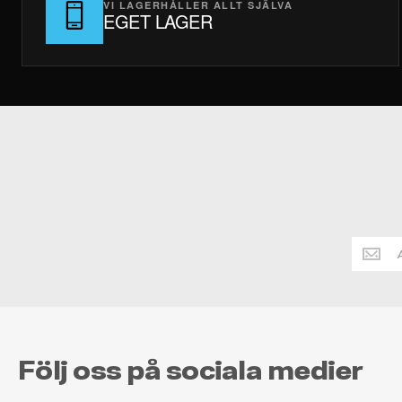
VI LAGERHÅLLER ALLT SJÄLVA
EGET LAGER
Håll
dig
alltid
uppdate
Följ oss på sociala medier