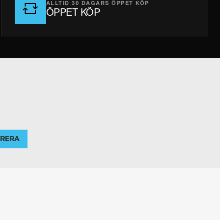
ALLTID 30 DAGARS ÖPPET KÖP
ÖPPET KÖP
RERA