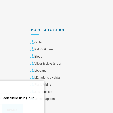
POPULÄRA SIDOR
Outlet
Kaloriräknare
Blogg
Vikter & skivstänger
Löpband
Månadens utvalda
Black Friday
Julklappstips
ou continue using our
Mellandagsrea
SPÅRA