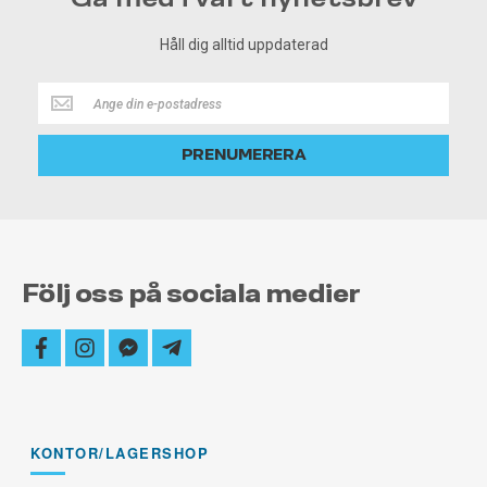
Håll dig alltid uppdaterad
Håll
dig
alltid
PRENUMERERA
uppdaterad
Följ oss på sociala medier
facebook
instagram
facebook-
telegram-
messenger
plane
KONTOR/LAGERSHOP