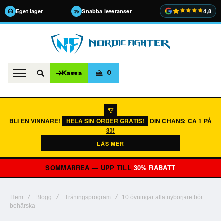
Eget lager
Snabba leveranser
4,8
0
Kassa
BLI EN VINNARE!
HELA SIN ORDER GRATIS!
DIN CHANS: CA 1 PÅ
30!
LÄS MER
SOMMARREA — UPP TILL
30% RABATT
Hem
Blogg
Träningsprogram
10 övningar alla nybörjare bör
behärska