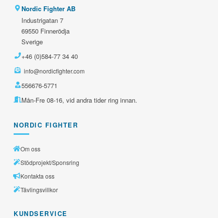
Nordic Fighter AB
Industrigatan 7
69550 Finnerödja
Sverige
+46 (0)584-77 34 40
info@nordicfighter.com
556676-5771
Mån-Fre 08-16, vid andra tider ring innan.
NORDIC FIGHTER
Om oss
Stödprojekt/Sponsring
Kontakta oss
Tävlingsvillkor
KUNDSERVICE