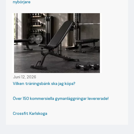
nybörjare
Juni 12, 2026
Vilken träningsbänk ska jag köpa?
Över 150 kommersiella gymanläggningar levererade!
Crossfit Karlskoga