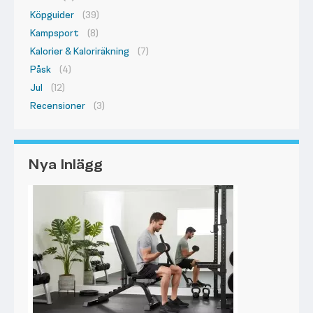
Köpguider
(39)
Kampsport
(8)
Kalorier & Kaloriräkning
(7)
Påsk
(4)
Jul
(12)
Recensioner
(3)
Nya Inlägg