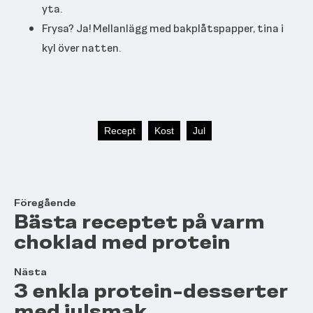
yta.
Frysa? Ja! Mellanlägg med bakplåtspapper, tina i
kyl över natten.
Recept
Kost
Jul
Föregående
Bästa receptet på varm
choklad med protein
Nästa
3 enkla protein-desserter
med julsmak