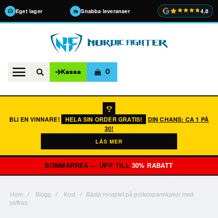
Eget lager
Snabba leveranser
4,8
0
Kassa
BLI EN VINNARE!
HELA SIN ORDER GRATIS!
DIN CHANS: CA 1 PÅ
30!
LÄS MER
SOMMARREA — UPP TILL
30% RABATT
Hem
Blogg
Kost
Bästa receptet på proteinpannkakor med
saffran