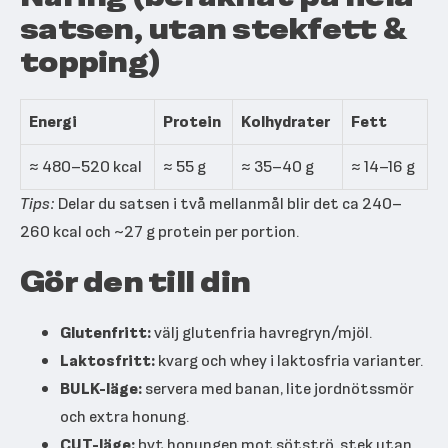
satsen, utan stekfett &
topping)
Energi
Protein
Kolhydrater
Fett
≈ 480–520 kcal
≈ 55 g
≈ 35–40 g
≈ 14–16 g
Tips:
Delar du satsen i två mellanmål blir det ca 240–
260 kcal och ~27 g protein per portion.
Gör den till din
Glutenfritt:
välj glutenfria havregryn/mjöl.
Laktosfritt:
kvarg och whey i laktosfria varianter.
BULK-läge:
servera med banan, lite jordnötssmör
och extra honung.
CUT-läge:
byt honungen mot sötströ, stek utan