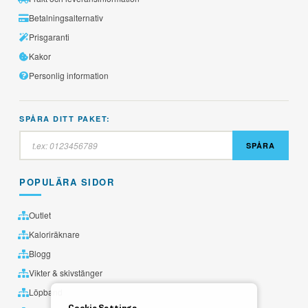
Betalningsalternativ
Prisgaranti
Kakor
Personlig information
SPÅRA DITT PAKET:
SPÅRA
POPULÄRA SIDOR
Outlet
Kaloriräknare
Blogg
Vikter & skivstänger
Löpband