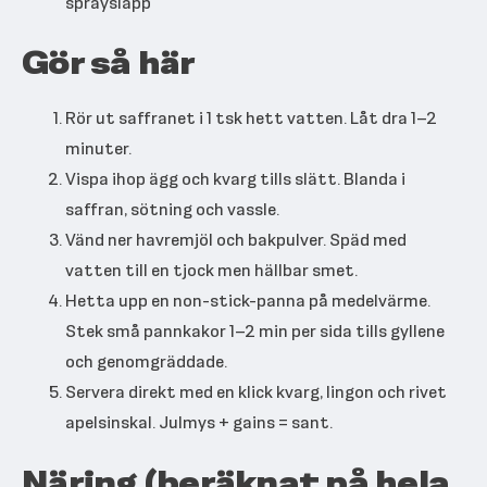
spraysläpp
Gör så här
Rör ut saffranet i 1 tsk hett vatten. Låt dra 1–2
minuter.
Vispa ihop ägg och kvarg tills slätt. Blanda i
saffran, sötning och vassle.
Vänd ner havremjöl och bakpulver. Späd med
vatten till en tjock men hällbar smet.
Hetta upp en non-stick-panna på medelvärme.
Stek små pannkakor 1–2 min per sida tills gyllene
och genomgräddade.
Servera direkt med en klick kvarg, lingon och rivet
apelsinskal. Julmys + gains = sant.
Näring (beräknat på hela