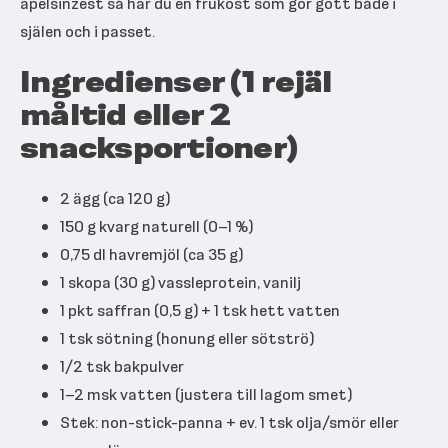
apelsinzest så har du en frukost som gör gott både i
själen och i passet.
Ingredienser (1 rejäl
måltid eller 2
snacksportioner)
2 ägg (ca 120 g)
150 g kvarg naturell (0–1 %)
0,75 dl havremjöl (ca 35 g)
1 skopa (30 g) vassleprotein, vanilj
1 pkt saffran (0,5 g) + 1 tsk hett vatten
1 tsk sötning (honung eller sötströ)
1/2 tsk bakpulver
1–2 msk vatten (justera till lagom smet)
Stek: non-stick-panna + ev. 1 tsk olja/smör eller