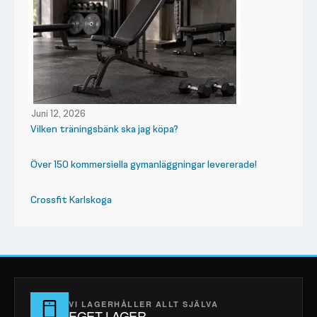
Juni 12, 2026
Vilken träningsbänk ska jag köpa?
Över 150 kommersiella gymanläggningar levererade!
Crossfit Karlskoga
VI LAGERHÅLLER ALLT SJÄLVA
EGET LAGER