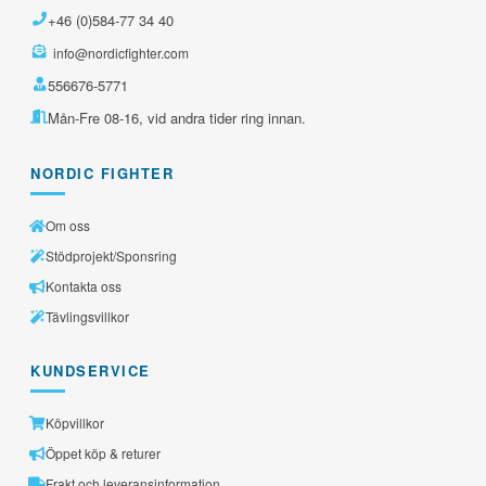
+46 (0)584-77 34 40
info@nordicfighter.com
556676-5771
Mån-Fre 08-16, vid andra tider ring innan.
NORDIC FIGHTER
Om oss
Stödprojekt/Sponsring
Kontakta oss
Tävlingsvillkor
KUNDSERVICE
Köpvillkor
Öppet köp & returer
Frakt och leveransinformation