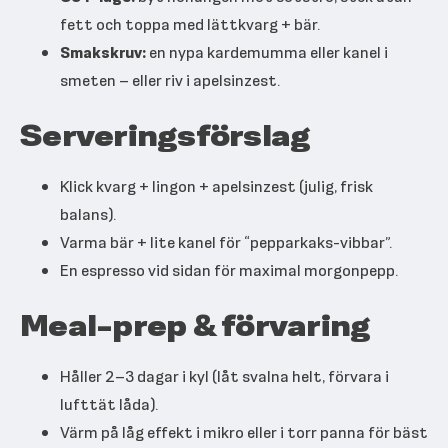
fett och toppa med lättkvarg + bär.
Smakskruv:
en nypa kardemumma eller kanel i
smeten – eller riv i apelsinzest.
Serveringsförslag
Klick kvarg + lingon + apelsinzest (julig, frisk
balans).
Varma bär + lite kanel för “pepparkaks-vibbar”.
En espresso vid sidan för maximal morgonpepp.
Meal-prep & förvaring
Håller 2–3 dagar i kyl (låt svalna helt, förvara i
lufttät låda).
Värm på låg effekt i mikro eller i torr panna för bäst