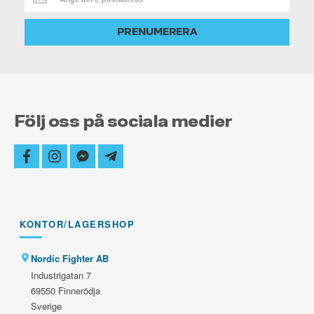
dig
alltid
PRENUMERERA
uppdaterad
Följ oss på sociala medier
facebook
instagram
facebook-
telegram-
messenger
plane
KONTOR/LAGERSHOP
Nordic Fighter AB
Industrigatan 7
69550 Finnerödja
Sverige