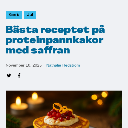
Kost
Jul
Bästa receptet på
proteinpannkakor
med saffran
November 10, 2025
Nathalie Hedström