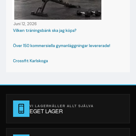
Juni 12, 2026
Vilken träningsbänk ska jag köpa?
Över 150 kommersiella gymanläggningar levererade!
Crossfit Karlskoga
VI LAGERHÅLLER ALLT SJÄLVA
EGET LAGER