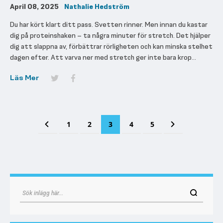
April 08, 2025
Nathalie Hedström
Du har kört klart ditt pass. Svetten rinner. Men innan du kastar
dig på proteinshaken – ta några minuter för stretch. Det hjälper
dig att slappna av, förbättrar rörligheten och kan minska stelhet
dagen efter. Att varva ner med stretch ger inte bara krop...
Läs Mer
Sida
Sida
Föregående
Sida
Sida
You're currently reading page
Sida
Sida
Sida
Nästa
1
2
3
4
5