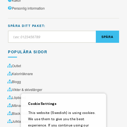
Kakor
Personlig information
SPÅRA DITT PAKET:
SPÅRA
POPULÄRA SIDOR
Outlet
Kaloriräknare
Blogg
Vikter & skivstänger
Löpband
Cookie Settings
Månadens utvalda
This website (Swedish) is using cookies.
Black Friday
We use them to give you the best
Julklappstips
experience. If you continue using our