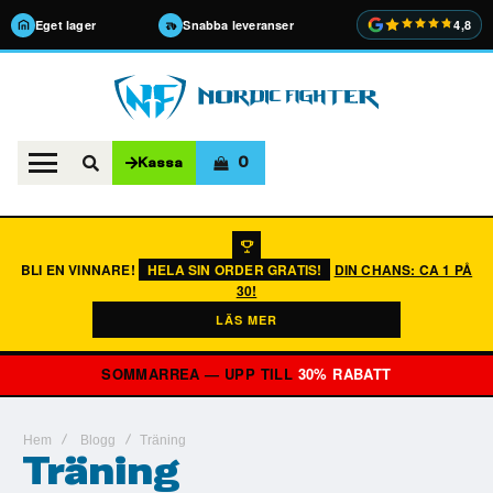
Eget lager
Snabba leveranser
4,8
0
Kassa
BLI EN VINNARE!
HELA SIN ORDER GRATIS!
DIN CHANS: CA 1 PÅ
30!
LÄS MER
SOMMARREA — UPP TILL
30% RABATT
Hem
Blogg
Träning
Träning