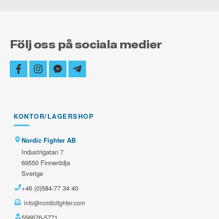
Följ oss på sociala medier
facebook
instagram
facebook-
telegram-
messenger
plane
KONTOR/LAGERSHOP
Nordic Fighter AB
Industrigatan 7
69550 Finnerödja
Sverige
+46 (0)584-77 34 40
info@nordicfighter.com
556676-5771