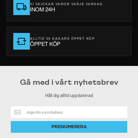
VI SKICKAR VAROR VARJE VARDAG
INOM 24H
ALLTID 30 DAGARS ÖPPET KÖP
ÖPPET KÖP
Gå med i vårt nyhetsbrev
Håll dig alltid uppdaterad
Håll
dig
alltid
PRENUMERERA
uppdaterad