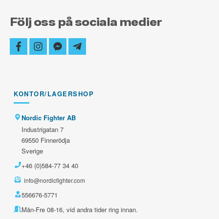
Följ oss på sociala medier
facebook
instagram
facebook-
telegram-
messenger
plane
KONTOR/LAGERSHOP
Nordic Fighter AB
Industrigatan 7
69550 Finnerödja
Sverige
+46 (0)584-77 34 40
info@nordicfighter.com
556676-5771
Mån-Fre 08-16, vid andra tider ring innan.