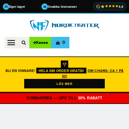
Eget lager
Snabba leveranser
4,8
0
Kassa
BLI EN VINNARE!
HELA SIN ORDER GRATIS!
DIN CHANS: CA 1 PÅ
30!
LÄS MER
SOMMARREA — UPP TILL
30% RABATT