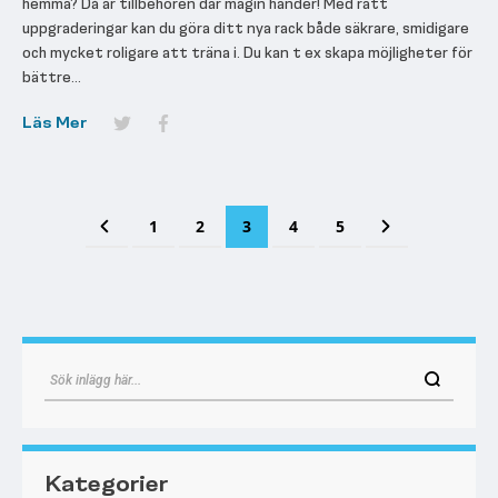
hemma? Då är tillbehören där magin händer! Med rätt
uppgraderingar kan du göra ditt nya rack både säkrare, smidigare
och mycket roligare att träna i. Du kan t ex skapa möjligheter för
bättre...
Läs Mer
Sida
Sida
Föregående
Sida
Sida
You're currently reading page
Sida
Sida
Sida
Nästa
1
2
3
4
5
Kategorier