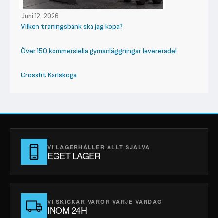
Juni 12, 2026
Vilken träningsbänk ska jag köpa?
Över 150 kommersiella gymanläggningar levererade!
Crossfit Karlskoga
VI LAGERHÅLLER ALLT SJÄLVA
EGET LAGER
VI SKICKAR VAROR VARJE VARDAG
INOM 24H