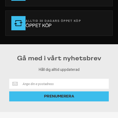
ALLTID 30 DAGARS ÖPPET KÖP
ÖPPET KÖP
Gå med i vårt nyhetsbrev
Håll dig alltid uppdaterad
Håll
dig
alltid
PRENUMERERA
uppdaterad