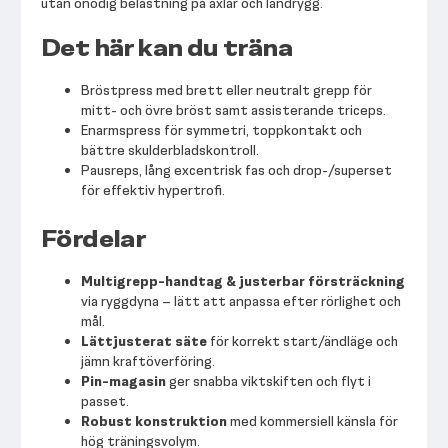
utan onödig belastning på axlar och ländrygg.
Det här kan du träna
Bröstpress med brett eller neutralt grepp för
mitt- och övre bröst samt assisterande triceps.
Enarmspress för symmetri, toppkontakt och
bättre skulderbladskontroll.
Pausreps, lång excentrisk fas och drop-/superset
för effektiv hypertrofi.
Fördelar
Multigrepp-handtag & justerbar försträckning
via ryggdyna – lätt att anpassa efter rörlighet och
mål.
Lättjusterat säte
för korrekt start/ändläge och
jämn kraftöverföring.
Pin-magasin
ger snabba viktskiften och flyt i
passet.
Robust konstruktion
med kommersiell känsla för
hög träningsvolym.