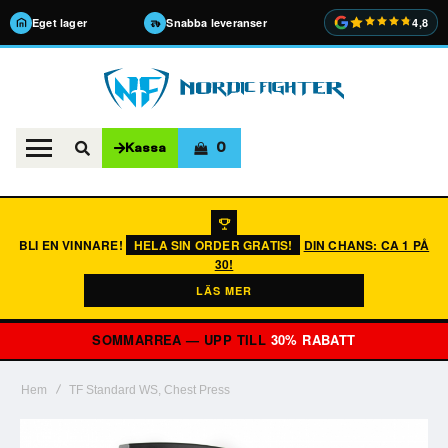
Eget lager
Snabba leveranser
4,8
0
Kassa
BLI EN VINNARE!
HELA SIN ORDER GRATIS!
DIN CHANS: CA 1 PÅ
30!
LÄS MER
SOMMARREA — UPP TILL
30% RABATT
Hem
TF Standard WS, Chest Press
Hoppa
till