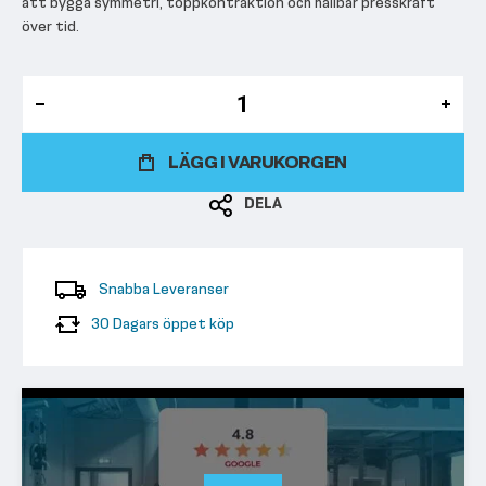
att bygga symmetri, toppkontraktion och hållbar presskraft
över tid.
LÄGG I VARUKORGEN
DELA
Snabba Leveranser
30 Dagars öppet köp