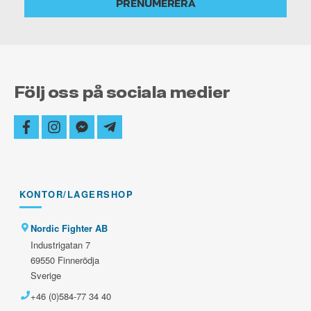
PRENUMERERA
uppdaterad
Följ oss på sociala medier
facebook
instagram
facebook-
telegram-
messenger
plane
KONTOR/LAGERSHOP
Nordic Fighter AB
Industrigatan 7
69550 Finnerödja
Sverige
+46 (0)584-77 34 40