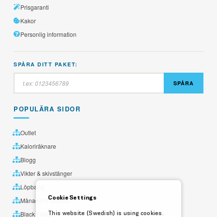
Prisgaranti
Kakor
Personlig information
SPÅRA DITT PAKET:
SPÅRA
POPULÄRA SIDOR
Outlet
Kaloriräknare
Blogg
Vikter & skivstänger
Löpband
Cookie Settings
Månadens utvalda
This website (Swedish) is using cookies.
Black Friday