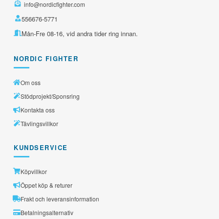
info@nordicfighter.com
556676-5771
Mån-Fre 08-16, vid andra tider ring innan.
NORDIC FIGHTER
Om oss
Stödprojekt/Sponsring
Kontakta oss
Tävlingsvillkor
KUNDSERVICE
Köpvillkor
Öppet köp & returer
Frakt och leveransinformation
Betalningsalternativ