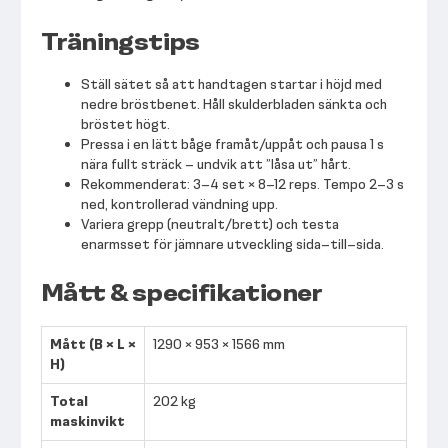
Träningstips
Ställ sätet så att handtagen startar i höjd med
nedre bröstbenet. Håll skulderbladen sänkta och
bröstet högt.
Pressa i en lätt båge framåt/uppåt och pausa 1 s
nära fullt sträck – undvik att ”låsa ut” hårt.
Rekommenderat: 3–4 set × 8–12 reps. Tempo 2–3 s
ned, kontrollerad vändning upp.
Variera grepp (neutralt/brett) och testa
enarmsset för jämnare utveckling sida–till–sida.
Mått & specifikationer
Mått (B × L ×
1290 × 953 × 1566 mm
H)
Total
202 kg
maskinvikt