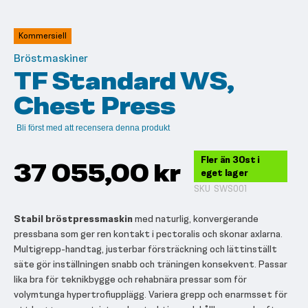
till
början
av
Kommersiell
bildgalleriet
Bröstmaskiner
TF Standard WS,
Chest Press
Bli först med att recensera denna produkt
Fler än 30st i
37 055,00 kr
eget lager
SKU
SWS001
Stabil bröstpressmaskin
med naturlig, konvergerande
pressbana som ger ren kontakt i pectoralis och skonar axlarna.
Multigrepp-handtag, justerbar försträckning och lättinställt
säte gör inställningen snabb och träningen konsekvent. Passar
lika bra för teknikbygge och rehabnära pressar som för
volymtunga hypertrofiupplägg. Variera grepp och enarmsset för