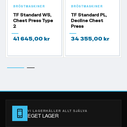
BRÖSTMASKINER
BRÖSTMASKINER
TF Standard WS,
TF Standard PL,
Chest Press Type
Decline Chest
2
Press
41 645,00 kr
34 355,00 kr
VI LAGERHÅLLER ALLT SJÄLVA
EGET LAGER