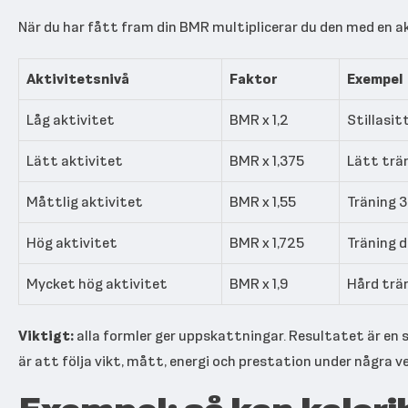
När du har fått fram din BMR multiplicerar du den med en a
Aktivitetsnivå
Faktor
Exempel
Låg aktivitet
BMR x 1,2
Stillasit
Lätt aktivitet
BMR x 1,375
Lätt trän
Måttlig aktivitet
BMR x 1,55
Träning 3
Hög aktivitet
BMR x 1,725
Träning d
Mycket hög aktivitet
BMR x 1,9
Hård trän
Viktigt:
alla formler ger uppskattningar. Resultatet är en 
är att följa vikt, mått, energi och prestation under några ve