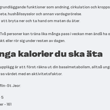
r grundläggande funktioner som andning, cirkulation och kropp
bete, hushållssysslor och annan vardagsrörelse.
 att bryta ner och ta hand om maten du äter.
 Två personer kan träna lika många pass i veckan men ändå ha o
kt eller rör sig under resten av dagen.
nga kalorier du ska äta
 upplägg är att först räkna ut din basalmetabolism, alltså ung
eras värdet med en aktivitetsfaktor.
lin-St Jeor:
+ 5
er - 161