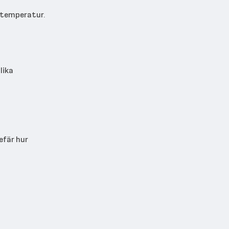
stemperatur.
lika
efär hur