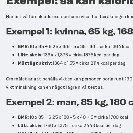
Exempel: så kan kalori
Här är två förenklade exempel som visar hur beräkningen kan
Exempel 1: kvinna, 65 kg, 168
BMR:
10 x 65 + 6,25 x 168 - 5 x 35 - 161 = cirka 1364 kcal
Lätt aktiv:
1364 x 1,375 = cirka 1875 kcal per dag
Måttligt aktiv:
1364 x 1,55 = cirka 2114 kcal per dag
Om målet är att behålla vikten kan personen börja runt 190
viktminskning kan en något lägre nivå testas.
Exempel 2: man, 85 kg, 180 
BMR:
10 x 85 + 6,25 x 180 - 5 x 40 + 5 = cirka 1780 kcal
Lätt aktiv:
1780 x 1,375 = cirka 2448 kcal per dag