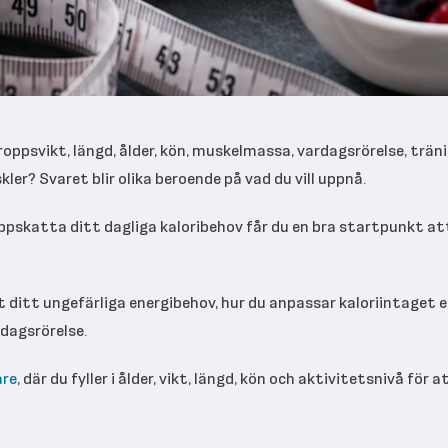
roppsvikt, längd, ålder, kön, muskelmassa, vardagsrörelse, träni
skler? Svaret blir olika beroende på vad du vill uppnå.
uppskatta ditt dagliga kaloribehov får du en bra startpunkt at
 ut ditt ungefärliga energibehov, hur du anpassar kaloriintaget 
dagsrörelse.
are
, där du fyller i ålder, vikt, längd, kön och aktivitetsnivå för a