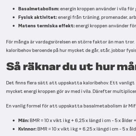
Basalmetabolism:
energin kroppen använder i vila fö
Fysisk aktivitet:
energi från träning, promenader, ar
Matens termiska effekt:
energi kroppen använder för
För många är vardagsrörelsen en större faktor än man tror.
kaloribehov beroende på hur mycket de går, står, jobbar fysis
Så räknar du ut hur må
Det finns flera sätt att uppskatta kaloribehov. Ett vanligt
mycket energi kroppen gör av med i vila. Därefter multiplic
En vanlig formel för att uppskatta basalmetabolism är Miff
Män:
BMR = 10 x vikt i kg + 6,25 x längd i cm - 5 x ålder 
Kvinnor:
BMR = 10 x vikt i kg + 6,25 x längd i cm - 5 x åld