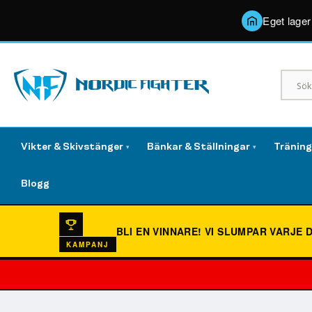
Eget lager
Vikter & Skivstänger
Bänkar & Ställningar
Tränin
▾
▾
Blogg
BLI EN VINNARE!
VI SLUMPAR VARJE 
KAMPANJ