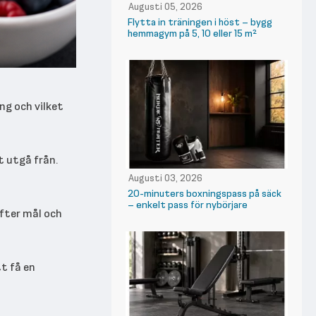
Augusti 05, 2026
Flytta in träningen i höst – bygg
hemmagym på 5, 10 eller 15 m²
ng och vilket
t utgå från.
Augusti 03, 2026
20-minuters boxningspass på säck
– enkelt pass för nybörjare
efter mål och
tt få en