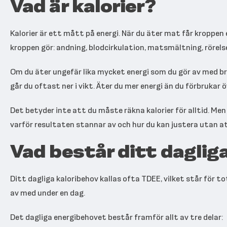
Vad är kalorier?
Kalorier är ett mått på energi. När du äter mat får kroppen e
kroppen gör: andning, blodcirkulation, matsmältning, rörels
Om du äter ungefär lika mycket energi som du gör av med bruk
går du oftast ner i vikt. Äter du mer energi än du förbrukar ö
Det betyder inte att du måste räkna kalorier för alltid. Me
varför resultaten stannar av och hur du kan justera utan a
Vad består ditt daglig
Ditt dagliga kaloribehov kallas ofta TDEE, vilket står för t
av med under en dag.
Det dagliga energibehovet består framför allt av tre delar: