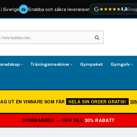
4,8
 i Sverige
Snabba och säkra leveranser
Goog
gsredskap
Träningsmaskiner
Gympaket
Gymgolv
▾
▾
▾
DAG UT EN VINNARE SOM FÅR
HELA SIN ORDER GRATIS!
DI
SOMMARREA — UPP TILL
30% RABATT