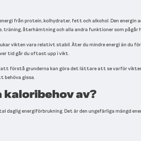
nergi från protein, kolhydrater, fett och alkohol. Den energin an
e, träning, återhämtning och alla andra funktioner som pågår h
ar vikten vara relativt stabil. Äter du mindre energi än du för
ver tid går du oftast upp i vikt.
n att förstå grunderna kan göra det lättare att se varför vikte
tt behöva gissa.
a kaloribehov av?
otal daglig energiförbrukning. Det är den ungefärliga mängd ene