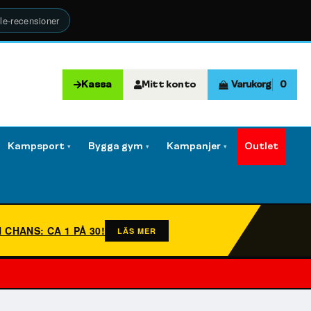
le-recensioner
Kassa
Mitt konto
Varukorg
0
Kampsport
Bygga gym
Kampanjer
Outlet
▾
▾
▾
N CHANS: CA 1 PÅ 30!
LÄS MER