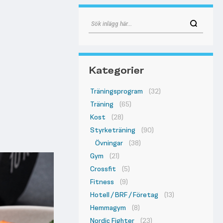
Kategorier
Träningsprogram
(32)
Träning
(65)
Kost
(28)
Styrketräning
(90)
Övningar
(38)
Gym
(21)
Crossfit
(5)
Fitness
(9)
Hotell / BRF / Företag
(13)
Hemmagym
(8)
Nordic Fighter
(23)