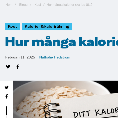
Hem
Blogg
Kost
Hur många kalorier ska jag äta?
Kost
Kalorier & kaloriräkning
Hur många kalorie
Februari 11, 2025
Nathalie Hedström