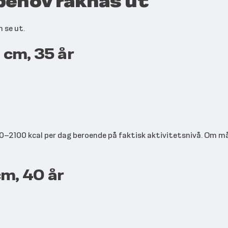
behov räknas ut
 se ut.
 cm, 35 år
0–2100 kcal per dag beroende på faktisk aktivitetsnivå. Om må
cm, 40 år