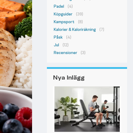
Padel
(4)
Köpguider
(39)
Kampsport
(8)
Kalorier & Kaloriräkning
(7)
Påsk
(4)
Jul
(12)
Recensioner
(3)
Nya Inlägg