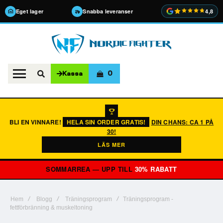
Eget lager
Snabba leveranser
4,8
0
Kassa
BLI EN VINNARE!
HELA SIN ORDER GRATIS!
DIN CHANS: CA 1 PÅ
30!
LÄS MER
SOMMARREA — UPP TILL
30% RABATT
Hem
Blogg
Träningsprogram
Träningsprogram -
fettförbränning & muskeltoning