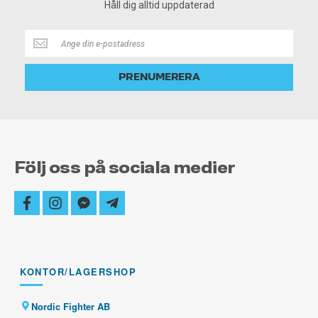
Håll dig alltid uppdaterad
Håll
dig
alltid
PRENUMERERA
uppdaterad
Följ oss på sociala medier
facebook
instagram
facebook-
telegram-
messenger
plane
KONTOR/LAGERSHOP
Nordic Fighter AB