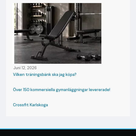
Juni 12, 2026
Vilken träningsbänk ska jag köpa?
Över 150 kommersiella gymanläggningar levererade!
Crossfit Karlskoga