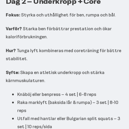
Dag 2 – Underkropp + Core
Fokus:
Styrka och uthållighet för ben, rumpa och bål.
Varför?
Starka ben förbättrar prestation och ökar
kaloriförbrukningen.
Hur?
Tunga lyft kombineras med coreträning för bättre
stabilitet.
Syfte:
Skapa en atletisk underkropp och stärka
kärnmuskulaturen.
Knäböj eller benpress – 4 set | 6-8 reps
Raka marklyft (baksida lår & rumpa) – 3 set | 8-10
reps
Utfall med hantlar eller Bulgarian split squats – 3
set | 10 reps/sida