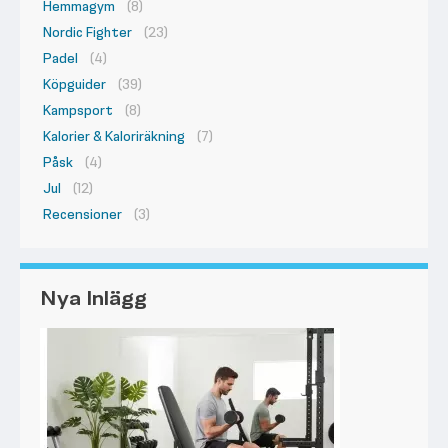
Hemmagym
(8)
Nordic Fighter
(23)
Padel
(4)
Köpguider
(39)
Kampsport
(8)
Kalorier & Kaloriräkning
(7)
Påsk
(4)
Jul
(12)
Recensioner
(3)
Nya Inlägg