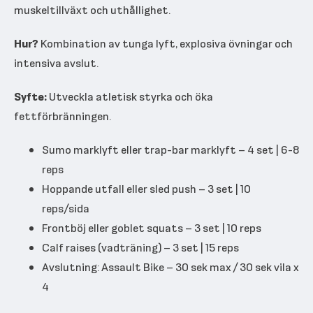
muskeltillväxt och uthållighet.
Hur?
Kombination av tunga lyft, explosiva övningar och
intensiva avslut.
Syfte:
Utveckla atletisk styrka och öka
fettförbränningen.
Sumo marklyft eller trap-bar marklyft – 4 set | 6-8
reps
Hoppande utfall eller sled push – 3 set | 10
reps/sida
Frontböj eller goblet squats – 3 set | 10 reps
Calf raises (vadträning) – 3 set | 15 reps
Avslutning: Assault Bike – 30 sek max / 30 sek vila x
4