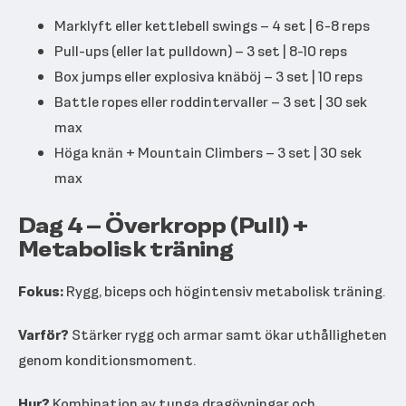
Marklyft eller kettlebell swings – 4 set | 6-8 reps
Pull-ups (eller lat pulldown) – 3 set | 8-10 reps
Box jumps eller explosiva knäböj – 3 set | 10 reps
Battle ropes eller roddintervaller – 3 set | 30 sek
max
Höga knän + Mountain Climbers – 3 set | 30 sek
max
Dag 4 – Överkropp (Pull) +
Metabolisk träning
Fokus:
Rygg, biceps och högintensiv metabolisk träning.
Varför?
Stärker rygg och armar samt ökar uthålligheten
genom konditionsmoment.
Hur?
Kombination av tunga dragövningar och