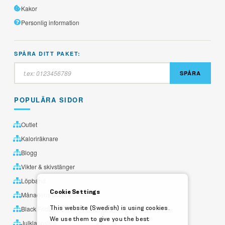
Kakor
Personlig information
SPÅRA DITT PAKET:
SPÅRA
POPULÄRA SIDOR
Outlet
Kaloriräknare
Blogg
Vikter & skivstänger
Löpband
Cookie Settings
Månadens utvalda
This website (Swedish) is using cookies.
Black Friday
We use them to give you the best
Julklappstips