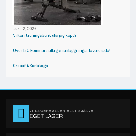
Juni 12, 2026
Vilken träningsbänk ska jag köpa?
Över 150 kommersiella gymanläggningar levererade!
Crossfit Karlskoga
VI LAGERHÅLLER ALLT SJÄLVA
EGET LAGER