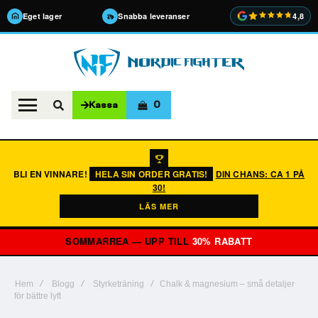
Eget lager
Snabba leveranser
4,8
0
Kassa
BLI EN VINNARE!
HELA SIN ORDER GRATIS!
DIN CHANS: CA 1 PÅ
30!
LÄS MER
SOMMARREA — UPP TILL
30% RABATT
Hem
Blogg
Styrketräning
Chalk & magnesium – små detaljer
för bättre lyft