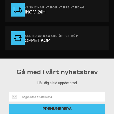
VI SKICKAR VAROR VARJE VARDAG
INOM 24H
ALLTID 30 DAGARS ÖPPET KÖP
ÖPPET KÖP
Gå med i vårt nyhetsbrev
Håll dig alltid uppdaterad
Håll
dig
alltid
PRENUMERERA
uppdaterad