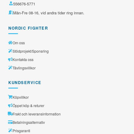
556676-5771
Mån-Fre 08-16, vid andra tider ring innan.
NORDIC FIGHTER
Om oss
Stödprojekt/Sponsring
Kontakta oss
Tävlingsvillkor
KUNDSERVICE
Köpvillkor
Öppet köp & returer
Frakt och leveransinformation
Betalningsalternativ
Prisgaranti