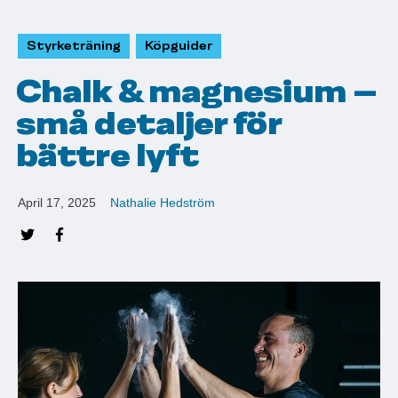
Styrketräning
Köpguider
Chalk & magnesium –
små detaljer för
bättre lyft
April 17, 2025
Nathalie Hedström