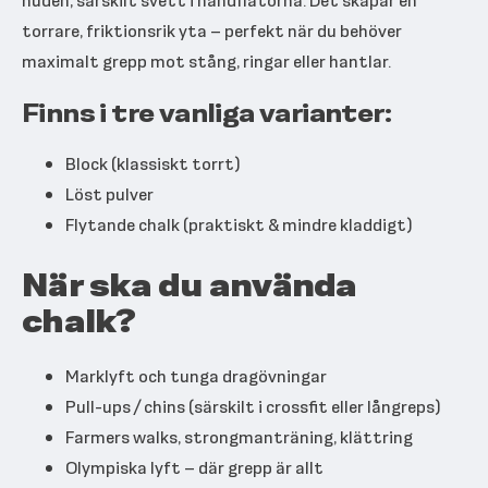
huden, särskilt svett i handflatorna. Det skapar en
torrare, friktionsrik yta – perfekt när du behöver
maximalt grepp mot stång, ringar eller hantlar.
Finns i tre vanliga varianter:
Block (klassiskt torrt)
Löst pulver
Flytande chalk (praktiskt & mindre kladdigt)
När ska du använda
chalk?
Marklyft och tunga dragövningar
Pull-ups / chins (särskilt i crossfit eller långreps)
Farmers walks, strongmanträning, klättring
Olympiska lyft – där grepp är allt