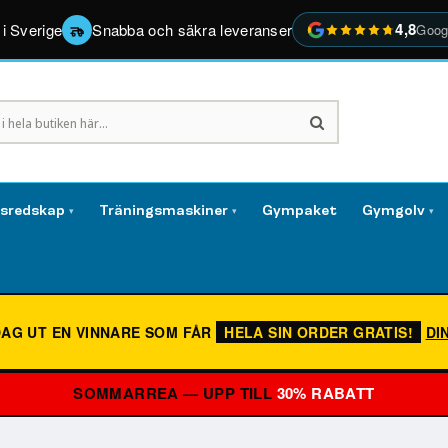
4,8
 i Sverige
Snabba och säkra leveranser
Goog
gsredskap
Träningsmaskiner
Gympaket
Gymgolv
▾
▾
▾
DAG UT EN VINNARE SOM FÅR
HELA SIN ORDER GRATIS!
DI
SOMMARREA — UPP TILL
30% RABATT