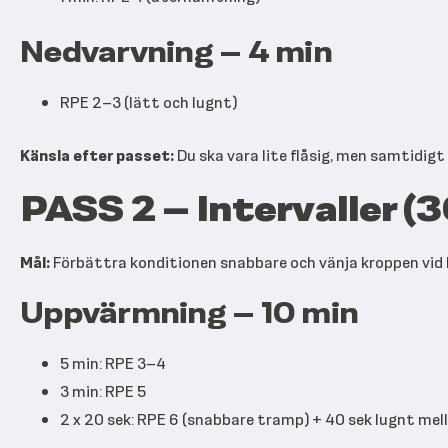
Nedvarvning – 4 min
RPE 2–3 (lätt och lugnt)
Känsla efter passet:
Du ska vara lite flåsig, men samtidig
PASS 2 – Intervaller (
Mål:
Förbättra konditionen snabbare och vänja kroppen vid 
Uppvärmning – 10 min
5 min: RPE 3–4
3 min: RPE 5
2 x 20 sek: RPE 6 (snabbare tramp) + 40 sek lugnt mel