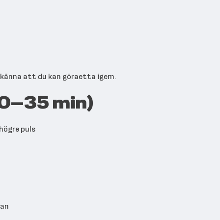
t känna att du kan göraetta igem.
30–35 min)
högre puls
lan