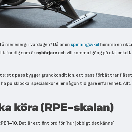
 få mer energi i vardagen? Då är en
spinningcykel
hemma en rikti
lt för dig som är
nybörjare
och vill komma igång på ett enkelt
fte: ett pass bygger grundkondition, ett pass förbättrar flås
 ha pulsklocka, specialskor eller någon tidigare erfarenhet. Allt
ska köra (RPE-skalan)
RPE 1–10
. Det är ett fint ord för "hur jobbigt det känns".