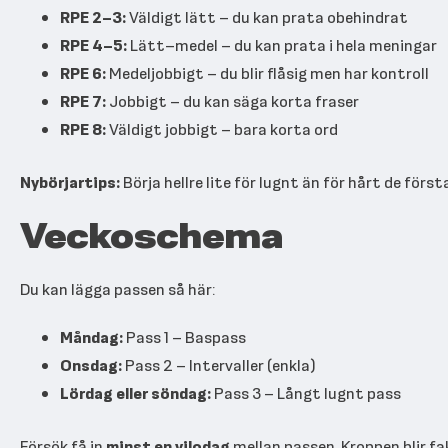
RPE 2–3:
Väldigt lätt – du kan prata obehindrat
RPE 4–5:
Lätt–medel – du kan prata i hela meningar
RPE 6:
Medeljobbigt – du blir flåsig men har kontroll
RPE 7:
Jobbigt – du kan säga korta fraser
RPE 8:
Väldigt jobbigt – bara korta ord
Nybörjartips:
Börja hellre lite för lugnt än för hårt de förs
Veckoschema
Du kan lägga passen så här:
Måndag:
Pass 1 – Baspass
Onsdag:
Pass 2 – Intervaller (enkla)
Lördag eller söndag:
Pass 3 – Långt lugnt pass
Försök få in
minst en vilodag
mellan passen. Kroppen blir fa