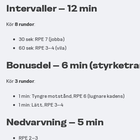
Intervaller – 12 min
Kör
8 rundor
:
30 sek: RPE 7 (jobba)
60 sek: RPE 3–4 (vila)
Bonusdel – 6 min (styrketr
Kör
3 rundor
:
1 min: Tyngre motstånd, RPE 6 (lugnare kadens)
1 min: Lätt, RPE 3–4
Nedvarvning – 5 min
RPE 2–3