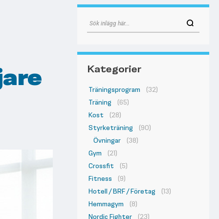
jare
Kategorier
Träningsprogram
(32)
Träning
(65)
Kost
(28)
Styrketräning
(90)
Övningar
(38)
Gym
(21)
Crossfit
(5)
Fitness
(9)
Hotell / BRF / Företag
(13)
Hemmagym
(8)
Nordic Fighter
(23)