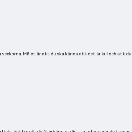
ta veckorna. Målet är att du ska känna att det är kul och att du 
ktiskt bättre när du återhämtar dig – inte bara när du tränar.