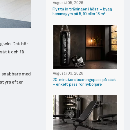
Augusti 05, 2026
Flytta in träningen i höst – bygg
hemmagym på 5, 10 eller 15 m²
g win. Det här
 sätt och få
et snabbare med
Augusti 03, 2026
20-minuters boxningspass på säck
 styrs efter
– enkelt pass för nybörjare