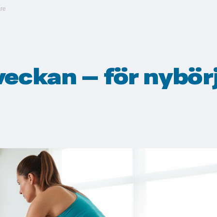
are
veckan – för nybör