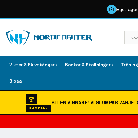
Eget lager
Vikter & Skivstänger
Bänkar & Ställningar
Tränin
▾
▾
Blogg
BLI EN VINNARE!
VI SLUMPAR VARJE 
KAMPANJ