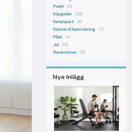
Padel
(4)
Köpguider
(39)
Kampsport
(8)
Kalorier & Kaloriräkning
(7)
Påsk
(4)
Jul
(12)
Recensioner
(3)
Nya Inlägg