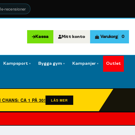
le-recensioner
Kassa
Mitt konto
Varukorg
0
Kampsport
Bygga gym
Kampanjer
Outlet
▾
▾
▾
N CHANS: CA 1 PÅ 30!
LÄS MER