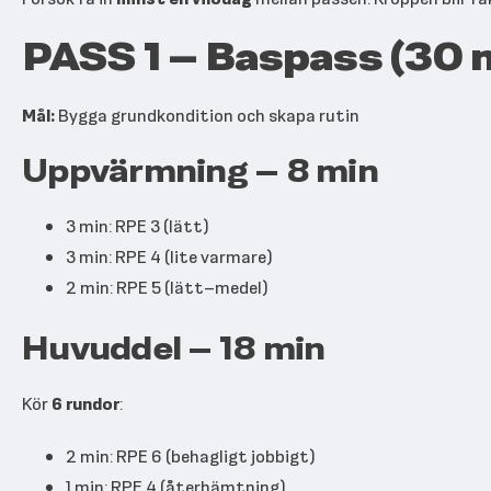
PASS 1 – Baspass (30 
Mål:
Bygga grundkondition och skapa rutin
Uppvärmning – 8 min
3 min: RPE 3 (lätt)
3 min: RPE 4 (lite varmare)
2 min: RPE 5 (lätt–medel)
Huvuddel – 18 min
Kör
6 rundor
:
2 min: RPE 6 (behagligt jobbigt)
1 min: RPE 4 (återhämtning)