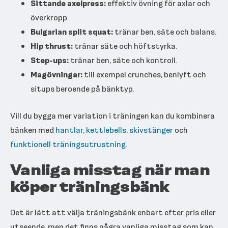
Sittande axelpress:
effektiv övning för axlar och
överkropp.
Bulgarian split squat:
tränar ben, säte och balans.
Hip thrust:
tränar säte och höftstyrka.
Step-ups:
tränar ben, säte och kontroll.
Magövningar:
till exempel crunches, benlyft och
situps beroende på bänktyp.
Vill du bygga mer variation i träningen kan du kombinera
bänken med
hantlar
,
kettlebells
,
skivstänger
och
funktionell träningsutrustning
.
Vanliga misstag när man
köper träningsbänk
Det är lätt att välja träningsbänk enbart efter pris eller
utseende, men det finns några vanliga misstag som kan