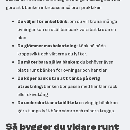
göra att bänken inte passar så bra i praktiken.
Du väljer för enkel bänk:
om du vill träna många
övningar kan en ställbar bänk vara bättre än en
plan.
Du glömmer maxbelastning:
tänk på både
kroppsvikt och vikterna du lyfter.
Du mäter bara själva bänken:
du behöver även
plats runt bänken för övningar och hantlar.
Du köper bänk utan att tänka på övrig
utrustning:
bänken bör passa med hantlar, rack
eller skivstång.
Du underskattar stabilitet:
en vinglig bänk kan
göra tunga lyft både sämre och mindre trygga.
Så bygger du vidare runt