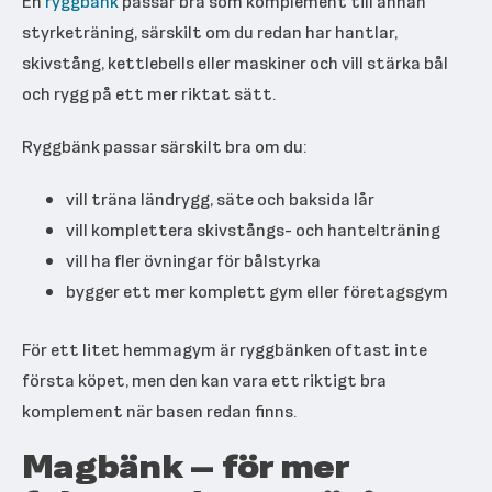
En
ryggbänk
passar bra som komplement till annan
styrketräning, särskilt om du redan har hantlar,
skivstång, kettlebells eller maskiner och vill stärka bål
och rygg på ett mer riktat sätt.
Ryggbänk passar särskilt bra om du:
vill träna ländrygg, säte och baksida lår
vill komplettera skivstångs- och hantelträning
vill ha fler övningar för bålstyrka
bygger ett mer komplett gym eller företagsgym
För ett litet hemmagym är ryggbänken oftast inte
första köpet, men den kan vara ett riktigt bra
komplement när basen redan finns.
Magbänk – för mer