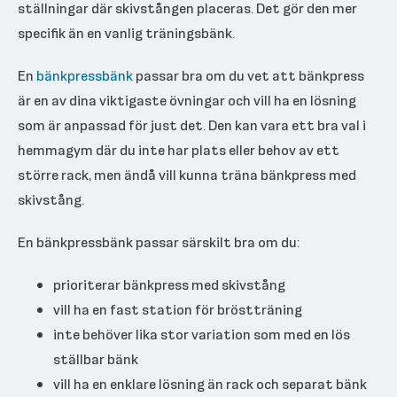
ställningar där skivstången placeras. Det gör den mer
specifik än en vanlig träningsbänk.
En
bänkpressbänk
passar bra om du vet att bänkpress
är en av dina viktigaste övningar och vill ha en lösning
som är anpassad för just det. Den kan vara ett bra val i
hemmagym där du inte har plats eller behov av ett
större rack, men ändå vill kunna träna bänkpress med
skivstång.
En bänkpressbänk passar särskilt bra om du:
prioriterar bänkpress med skivstång
vill ha en fast station för bröstträning
inte behöver lika stor variation som med en lös
ställbar bänk
vill ha en enklare lösning än rack och separat bänk