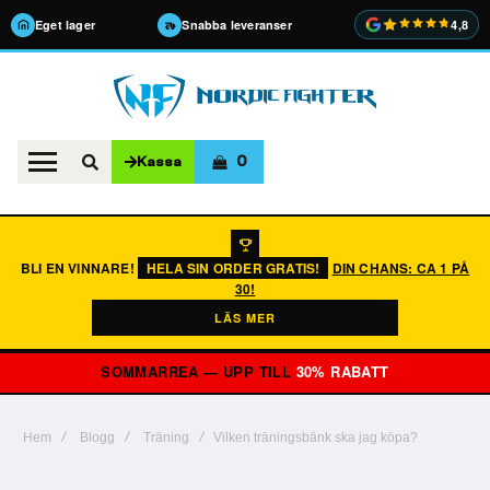
Eget lager
Snabba leveranser
4,8
0
Kassa
BLI EN VINNARE!
HELA SIN ORDER GRATIS!
DIN CHANS: CA 1 PÅ
30!
LÄS MER
SOMMARREA — UPP TILL
30% RABATT
Hem
Blogg
Träning
Vilken träningsbänk ska jag köpa?