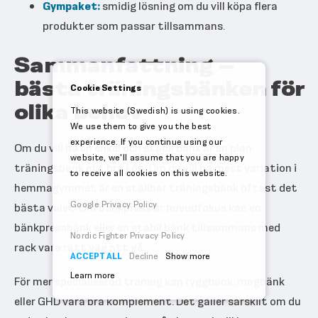
Gympaket:
smidig lösning om du vill köpa flera
produkter som passar tillsammans.
Sammanfattning –
bästa träningsbänken för
Cookie Settings
olika behov
This website (Swedish) is using cookies.
We use them to give you the best
experience. If you continue using our
Om du vill ha en enkel och stabil bänk är en plan
website, we'll assume that you are happy
träningsbänk ett bra köp. Om du vill ha mest variation i
to receive all cookies on this website.
hemmagymmet är en ställbar träningsbänk oftast det
Google Privacy Policy
bästa valet. Om bänkpress är huvudfokus kan en
bänkpressbänk eller en stabil bänk tillsammans med
Nordic Fighter Privacy Policy
rack vara rätt väg att gå.
ACCEPT ALL
Decline
Show more
Learn more
För mer specialiserad träning kan ryggbänk, magbänk
eller GHD vara bra komplement. Det gäller särskilt om du