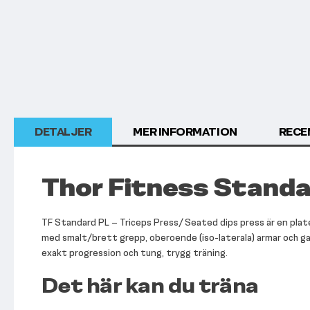
början
av
bildgalleriet
DETALJER
MER INFORMATION
RECE
Thor Fitness Standa
TF Standard PL – Triceps Press/ Seated dips press är en plat
med smalt/brett grepp, oberoende (iso-laterala) armar och ga
exakt progression och tung, trygg träning.
Det här kan du träna