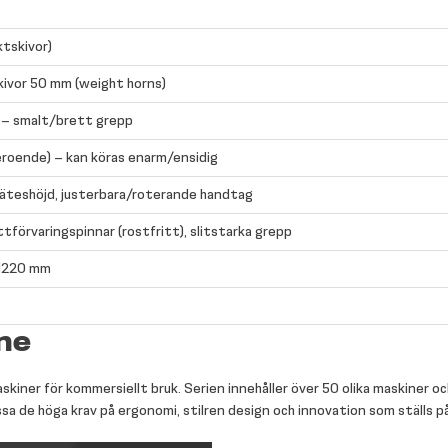
ktskivor)
kivor 50 mm (weight horns)
 – smalt/brett grepp
beroende) – kan köras enarm/ensidig
äteshöjd, justerbara/roterande handtag
tförvaringspinnar (rostfritt), slitstarka grepp
 1220 mm
ne
kiner för kommersiellt bruk. Serien innehåller över 50 olika maskiner o
ssa de höga krav på ergonomi, stilren design och innovation som ställs 