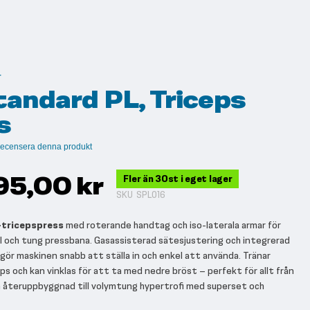
r
tandard PL, Triceps
s
t recensera denna produkt
95,00 kr
Fler än 30st i eget lager
SKU
SPL016
–tricepspress
med roterande handtag och iso-laterala armar för
l och tung pressbana. Gasassisterad sätesjustering och integrerad
 gör maskinen snabb att ställa in och enkel att använda. Tränar
ps och kan vinklas för att ta med nedre bröst – perfekt för allt från
 återuppbyggnad till volymtung hypertrofi med superset och