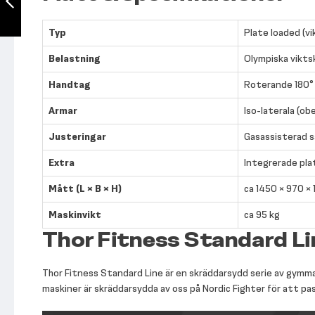
Föregående
Typ
Plate loaded (vi
Belastning
Olympiska vikts
Handtag
Roterande 180°
Armar
Iso-laterala (o
Justeringar
Gasassisterad s
Extra
Integrerade plat
Mått (L × B × H)
ca 1450 × 970 ×
Maskinvikt
ca 95 kg
Thor Fitness Standard Li
Thor Fitness Standard Line är en skräddarsydd serie av gymmas
maskiner är skräddarsydda av oss på Nordic Fighter för att pa