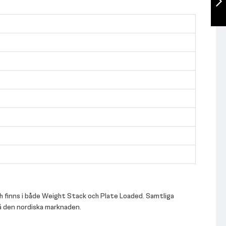
Nästa
ch finns i både Weight Stack och Plate Loaded. Samtliga
på den nordiska marknaden.