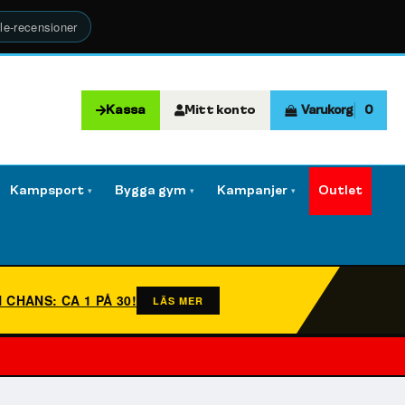
le-recensioner
Kassa
Mitt konto
Varukorg
0
Kampsport
Bygga gym
Kampanjer
Outlet
▾
▾
▾
N CHANS: CA 1 PÅ 30!
LÄS MER