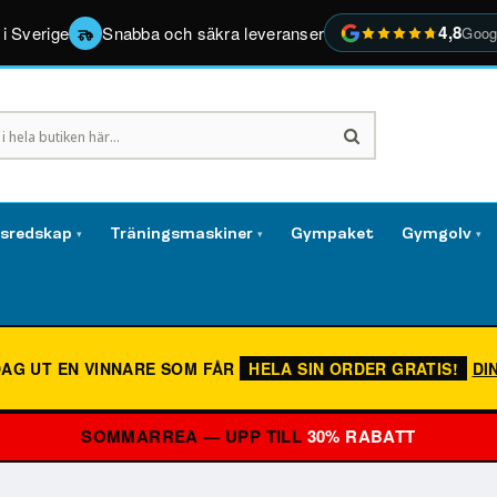
4,8
 i Sverige
Snabba och säkra leveranser
Goog
gsredskap
Träningsmaskiner
Gympaket
Gymgolv
▾
▾
▾
DAG UT EN VINNARE SOM FÅR
HELA SIN ORDER GRATIS!
DI
SOMMARREA — UPP TILL
30% RABATT