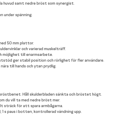
ala huvud samt nedre bröst som synergist.
den under spänning.
 med 50 mm plattor.
ldervinklar och varierad muskelträff.
 möjlighet till enarmsarbete.
stöd ger stabil position och rörlighet för fler användare.
nära till hands och ytan prydlig.
bröstbenet. Håll skulderbladen sänkta och bröstet högt.
om du vill ta med nedre bröst mer.
lt sträck för att spara armbågarna.
1 s paus i botten, kontrollerad vändning upp.