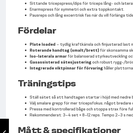
Sittande tricepspress/dips för triceps lång- och later
Enarmspress för symmetri och extra toppkontakt.
Pausreps och lång excentrisk fas när du vill förlänga ti
Fördelar
Plate loaded
– tydlig kraftkänsla och finjusterad last
Roterande handtag (smalt/brett)
för skonsamma sku
Iso-laterala armar
för balanserad styrkeutveckling och
Gasassisterad sätesjustering
och robust rygg-/bröst
Integrerade viktpinnar för förvaring
håller plattorna 
Träningstips
Ställ sätet så att handtagen startar i höjd med nedre 
Välj smalare grepp för mer tricepsfokus; något bredare 
Pressa med kontrollerad båge och stoppa strax före ful
Rekommenderat: 3–4 set × 8–12 reps. Tempo 2–3 s ned, 
TF Standard 4
Station
Mått & specifikationer