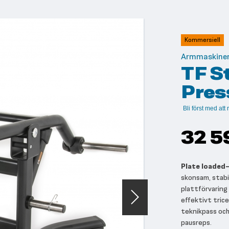
Kommersiell
Armmaskine
TF S
Pres
Bli först med at
32 5
Plate loaded
skonsam, stabi
plattförvaring
effektivt trice
teknikpass och
pausreps.