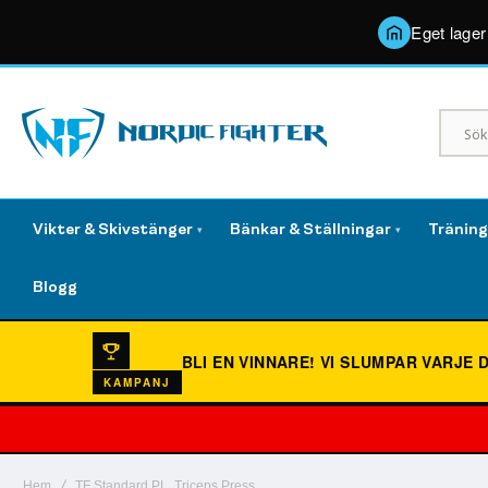
Eget lager
Vikter & Skivstänger
Bänkar & Ställningar
Tränin
▾
▾
Blogg
BLI EN VINNARE!
VI SLUMPAR VARJE 
KAMPANJ
Hem
TF Standard PL, Triceps Press