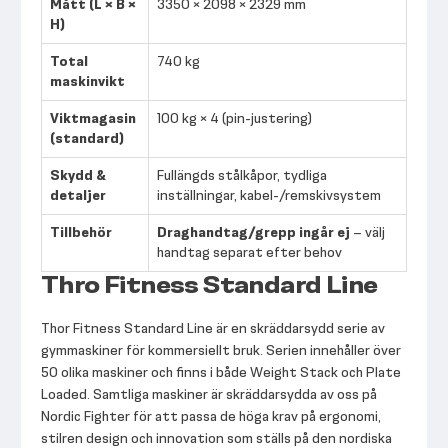
Mått (L × B ×
3350 × 2098 × 2329 mm
H)
Total
740 kg
maskinvikt
Viktmagasin
100 kg × 4 (pin-justering)
(standard)
Skydd &
Fullängds stålkåpor, tydliga
detaljer
inställningar, kabel-/remskivsystem
Tillbehör
Draghandtag/grepp ingår ej
– välj
handtag separat efter behov
Thro Fitness Standard Line
Thor Fitness Standard Line är en skräddarsydd serie av
gymmaskiner för kommersiellt bruk. Serien innehåller över
50 olika maskiner och finns i både Weight Stack och Plate
Loaded. Samtliga maskiner är skräddarsydda av oss på
Nordic Fighter för att passa de höga krav på ergonomi,
stilren design och innovation som ställs på den nordiska