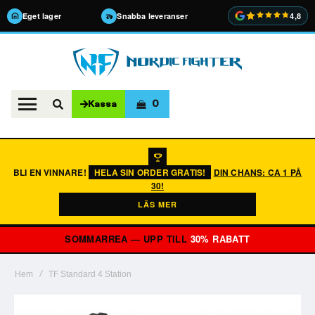
Eget lager
Snabba leveranser
4,8
0
Kassa
BLI EN VINNARE!
HELA SIN ORDER GRATIS!
DIN CHANS: CA 1 PÅ
30!
LÄS MER
SOMMARREA — UPP TILL
30% RABATT
Hem
TF Standard 4 Station
Hoppa
till