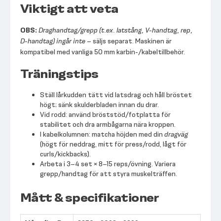
Viktigt att veta
OBS:
Draghandtag/grepp (t.ex. latstång, V-handtag, rep,
D-handtag) ingår inte
– säljs separat. Maskinen är
kompatibel med vanliga 50 mm karbin-/kabeltillbehör.
Träningstips
Ställ lårkudden tätt vid latsdrag och håll bröstet
högt; sänk skulderbladen innan du drar.
Vid rodd: använd bröststöd/fotplatta för
stabilitet och dra armbågarna nära kroppen.
I kabelkolumnen: matcha höjden med din
dragväg
(högt för neddrag, mitt för press/rodd, lågt för
curls/kickbacks).
Arbeta i 3–4 set × 8–15 reps/övning. Variera
grepp/handtag för att styra muskelträffen.
Mått & specifikationer