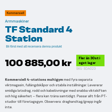
till
början
av
Kommersiell
bildgalleriet
Armmaskiner
TF Standard 4
Station
Bli först med att recensera denna produkt
Fler än 30st i
100 885,00 kr
eget lager
SKU
SDA023
Kommersiell 4-stations multigym
med fyra separata
viktmagasin, fullängdskåpor och stabila inställningar. Levererar
smidiga latsdrag, rodd och kabelövningar med snabba viktskiften
och hög säkerhet – flera kan träna samtidigt. Passar allt från PT-
studior till företagsgym. Observera: draghandtag/grepp ingår
inte.