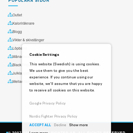
POPULÄRA SIDOR
Outlet
Kaloriräknare
Blogg
Vikter & skivstänger
Löpband
Cookie Settings
Månadens utvalda
This website (Swedish) is using cookies.
Black Friday
We use them to give you the best
Julklappstips
experience. If you continue using our
Mellandagsrea
website, we'll assume that you are happy
to receive all cookies on this website.
Google Privacy Policy
Nordic Fighter Privacy Policy
ACCEPT ALL
Decline
Show more
© 2007-2026 NORDIC FIGHTER AB. ALL RIGHTS RESERVED.