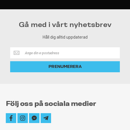
Gå med i vårt nyhetsbrev
Håll dig alltid uppdaterad
Håll
dig
alltid
PRENUMERERA
uppdaterad
Följ oss på sociala medier
facebook
instagram
facebook-
telegram-
messenger
plane