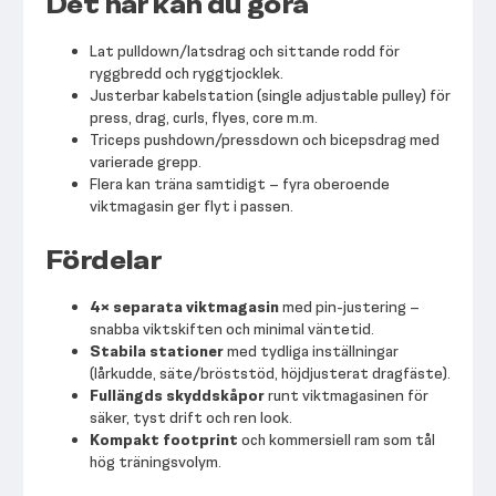
Det här kan du göra
Lat pulldown/latsdrag och sittande rodd för
ryggbredd och ryggtjocklek.
Justerbar kabelstation (single adjustable pulley) för
press, drag, curls, flyes, core m.m.
Triceps pushdown/pressdown och bicepsdrag med
varierade grepp.
Flera kan träna samtidigt – fyra oberoende
viktmagasin ger flyt i passen.
Fördelar
4× separata viktmagasin
med pin-justering –
snabba viktskiften och minimal väntetid.
Stabila stationer
med tydliga inställningar
(lårkudde, säte/bröststöd, höjdjusterat dragfäste).
Fullängds skyddskåpor
runt viktmagasinen för
säker, tyst drift och ren look.
Kompakt footprint
och kommersiell ram som tål
hög träningsvolym.