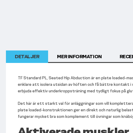
början
av
bildgalleriet
DETALJER
MER INFORMATION
RECE
TF Standard PL, Seated Hip Abduction är en plate loaded-maski
enklare att isolera utsidan av höften och få bättre kontakt i
erbjuda effektiv underkroppsträning med tydligt fokus på gl
Det här är ett starkt val för anläggningar som vill komplett
plate loaded-konstruktionen ger en direkt och naturlig bela
fungerar mycket bra som komplement till övningar som knäböj, u
Aktiverade muskler