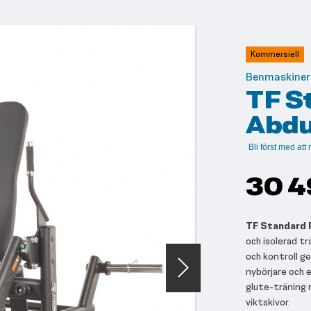
Kommersiell
Benmaskiner
TF S
Abdu
Bli först med at
30 4
TF Standard 
och isolerad t
och kontroll g
nybörjare och e
glute-träning 
viktskivor.