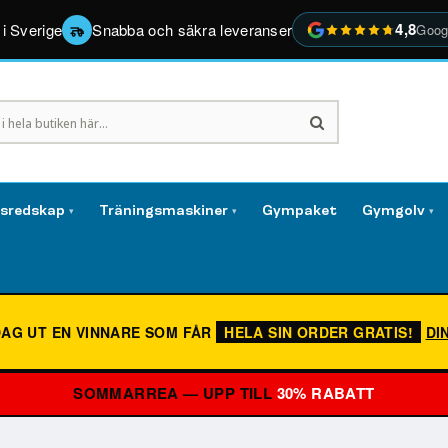
4,8
 i Sverige
Snabba och säkra leveranser
Goog
gsredskap
Träningsmaskiner
Gympaket
Gymgolv
▾
▾
▾
DAG UT EN VINNARE SOM FÅR
HELA SIN ORDER GRATIS!
DI
SOMMARREA — UPP TILL
30% RABATT