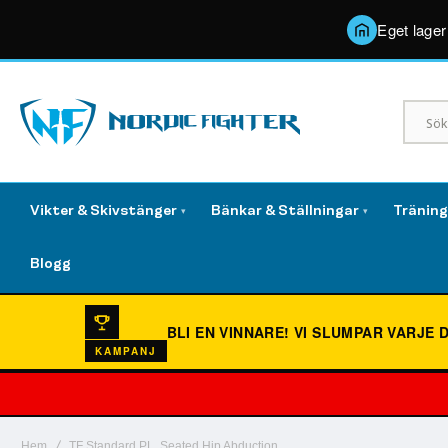
Eget lager
Vikter & Skivstänger
Bänkar & Ställningar
Tränin
▾
▾
Blogg
BLI EN VINNARE!
VI SLUMPAR VARJE 
KAMPANJ
Hem
TF Standard PL, Seated Hip Abduction