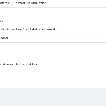
ndard PL, Seated Hip Abduction
ies
 Hip Abduction / höftabduktionsmaskin
oaded
uskler och höftabduktion