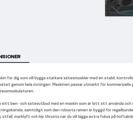
NSIONER
n för dig som vill bygga starkare sätesmuskler med en stabil, kontroll
 sätet genom hela övningen. Maskinen passar utmärkt för kommersiella gy
uteusmuskulaturen.
era sitt ben- och sätesutbud med en maskin som är lätt att använda och
stningskänsla, samtidigt som den robusta ramen är byggd för regelbun
tfall, marklyft och hip thrusts när du vill lägga extra fokus på höftab