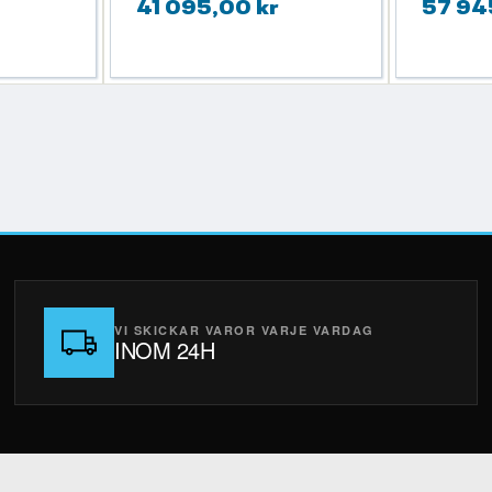
41 095,00 kr
57 94
VI SKICKAR VAROR VARJE VARDAG
INOM 24H