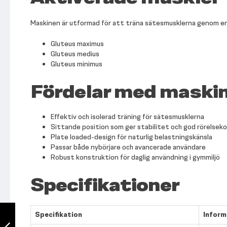
Maskinen är utformad för att träna sätesmusklerna genom en 
Gluteus maximus
Gluteus medius
Gluteus minimus
Fördelar med maski
Effektiv och isolerad träning för sätesmusklerna
Sittande position som ger stabilitet och god rörelseko
Plate loaded-design för naturlig belastningskänsla
Passar både nybörjare och avancerade användare
Robust konstruktion för daglig användning i gymmiljö
Specifikationer
TF Standard PL,
Specifikation
Inform
Isolateral
Standing Row