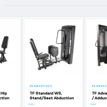
BENMASKINER
BENMASK
 Hip
TF Standard WS,
TF Adv
ction
Stand/Seat Abduction
/ Adduc