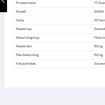
Produktnamn
TF Sta
Föregående
Modell
SH062
Serie
SH Ser
Maskintyp
Seated
Belastningstyp
Plate l
Maskinvikt
165 kg
Max belastning
150 kg
Fokusområde
Sätesm