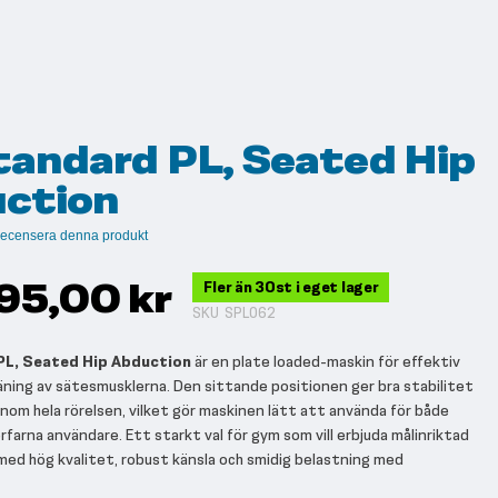
tandard PL, Seated Hip
ction
t recensera denna produkt
95,00 kr
Fler än 30st i eget lager
SKU
SPL062
PL, Seated Hip Abduction
är en plate loaded-maskin för effektiv
räning av sätesmusklerna. Den sittande positionen ger bra stabilitet
enom hela rörelsen, vilket gör maskinen lätt att använda för både
rfarna användare. Ett starkt val för gym som vill erbjuda målinriktad
med hög kvalitet, robust känsla och smidig belastning med