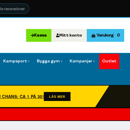
le-recensioner
Kassa
Mitt konto
Varukorg
0
Kampsport
Bygga gym
Kampanjer
Outlet
▾
▾
▾
N CHANS: CA 1 PÅ 30!
LÄS MER