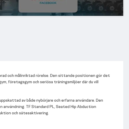
erad och målinriktad rörelse. Den sittande positionen gör det
m, företagsgym och seriösa träningsmiljöer där du vill
 uppskattad av både nybörjare och erfarna användare. Den
den användning. TF Standard PL, Seated Hip Abduction
duktion och sätesaktivering.