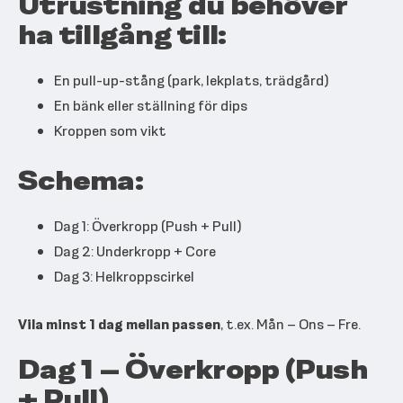
Utrustning du behöver
ha tillgång till:
En pull-up-stång (park, lekplats, trädgård)
En bänk eller ställning för dips
Kroppen som vikt
Schema:
Dag 1: Överkropp (Push + Pull)
Dag 2: Underkropp + Core
Dag 3: Helkroppscirkel
Vila minst 1 dag mellan passen
, t.ex. Mån – Ons – Fre.
Dag 1 – Överkropp (Push
+ Pull)