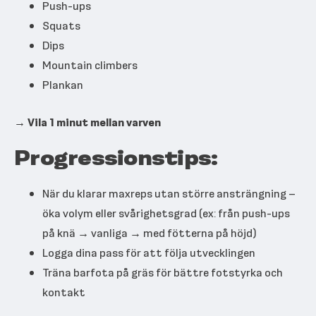
Push-ups
Squats
Dips
Mountain climbers
Plankan
→ Vila 1 minut mellan varven
Progressionstips:
När du klarar maxreps utan större ansträngning –
öka volym eller svårighetsgrad (ex: från push-ups
på knä → vanliga → med fötterna på höjd)
Logga dina pass för att följa utvecklingen
Träna barfota på gräs för bättre fotstyrka och
kontakt