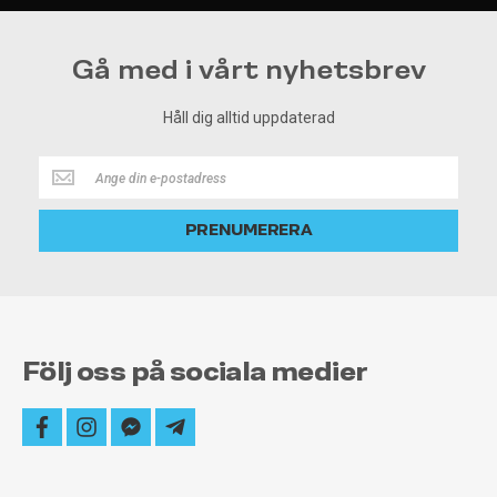
Gå med i vårt nyhetsbrev
Håll dig alltid uppdaterad
Håll
dig
alltid
PRENUMERERA
uppdaterad
Följ oss på sociala medier
facebook
instagram
facebook-
telegram-
messenger
plane