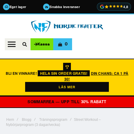
Eget lager
Snabba leveranser
4,8
0
Kassa
BLI EN VINNARE!
HELA SIN ORDER GRATIS!
DIN CHANS: CA 1 PÅ
30!
LÄS MER
SOMMARREA — UPP TILL
30% RABATT
Hem
Blogg
Träningsprogram
Street Workout –
Nybörjarprogram (3 dagar/vecka)