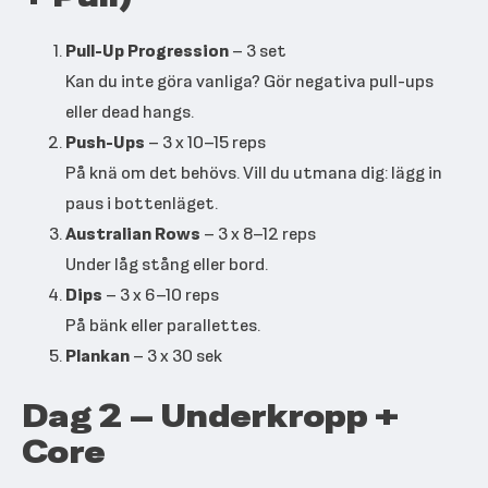
Pull-Up Progression
– 3 set
Kan du inte göra vanliga? Gör negativa pull-ups
eller dead hangs.
Push-Ups
– 3 x 10–15 reps
På knä om det behövs. Vill du utmana dig: lägg in
paus i bottenläget.
Australian Rows
– 3 x 8–12 reps
Under låg stång eller bord.
Dips
– 3 x 6–10 reps
På bänk eller parallettes.
Plankan
– 3 x 30 sek
Dag 2 – Underkropp +
Core