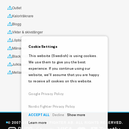
Outlet
Kaloriräknare
Blogg
Vikter & skivstänger
Löpband
Cookie Settings
Månadens utvalda
This website (Swedish) is using cookies.
Black Friday
We use them to give you the best
Julklappstips
experience. If you continue using our
Mellandagsrea
website, we'll assume that you are happy
to receive all cookies on this website.
Google Privacy Policy
Nordic Fighter Privacy Policy
ACCEPT ALL
Decline
Show more
© 2007-2026 NORDIC FIGHTER AB. ALL RIGHTS RESERVED.
Learn more