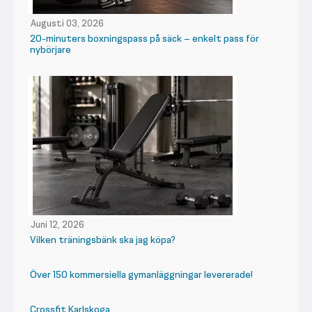
Augusti 03, 2026
20-minuters boxningspass på säck – enkelt pass för
nybörjare
Juni 12, 2026
Vilken träningsbänk ska jag köpa?
Över 150 kommersiella gymanläggningar levererade!
Crossfit Karlskoga