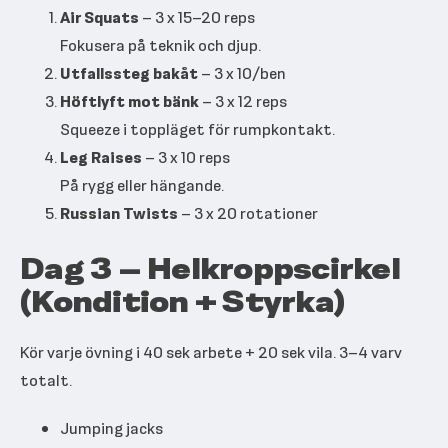
Air Squats
– 3 x 15–20 reps
Fokusera på teknik och djup.
Utfallssteg bakåt
– 3 x 10/ben
Höftlyft mot bänk
– 3 x 12 reps
Squeeze i toppläget för rumpkontakt.
Leg Raises
– 3 x 10 reps
På rygg eller hängande.
Russian Twists
– 3 x 20 rotationer
Dag 3 – Helkroppscirkel
(Kondition + Styrka)
Kör varje övning i 40 sek arbete + 20 sek vila. 3–4 varv
totalt.
Jumping jacks