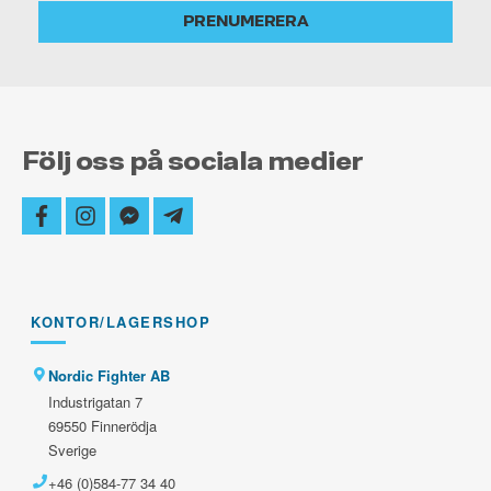
alltid
PRENUMERERA
uppdaterad
Följ oss på sociala medier
facebook
instagram
facebook-
telegram-
messenger
plane
KONTOR/LAGERSHOP
Nordic Fighter AB
Industrigatan 7
69550 Finnerödja
Sverige
+46 (0)584-77 34 40