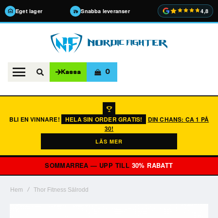
Eget lager
Snabba leveranser
4,8
0
Kassa
BLI EN VINNARE!
HELA SIN ORDER GRATIS!
DIN CHANS: CA 1 PÅ
30!
LÄS MER
SOMMARREA — UPP TILL
30% RABATT
Hem
Thor Fitness Sälrodd
Hoppa
till