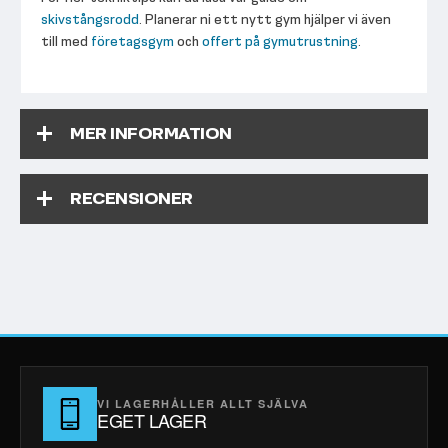
skivstångsrodd
. Planerar ni ett nytt gym hjälper vi även
till med
företagsgym
och
offert på gymutrustning
.
MER INFORMATION
RECENSIONER
VI LAGERHÅLLER ALLT SJÄLVA
EGET LAGER