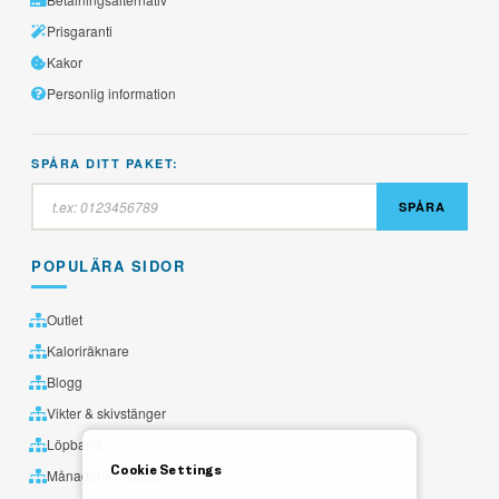
Prisgaranti
Kakor
Personlig information
SPÅRA DITT PAKET:
SPÅRA
POPULÄRA SIDOR
Outlet
Kaloriräknare
Blogg
Vikter & skivstänger
Löpband
Cookie Settings
Månadens utvalda