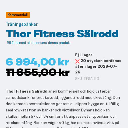
till
början
av
Kommersiell
bildgalleriet
Träningsbänkar
Thor Fitness Sälrodd
Bli först med att recensera denna produkt
Ej I Lager
6 994,00 kr
20 stycken beräknas
åter i lager 2026-07-
11 655,00 kr
26
SKU
TFSALRO
Thor Fitness Sälrodd
är en kommersiell och höjdjusterbar
sälroddsbänk för bröststödd, liggande rodd med skivstång. Den
dedikerade konstruktionen gör att du slipper bygga en tillfällig
seal row-station av bänkar och viktskivor. Dynans höjd kan
ställas mellan 57 och 84 cm för att anpassa startposition och
rörelseomfång. Bänken väger 40 kg, har en max användarvikt på