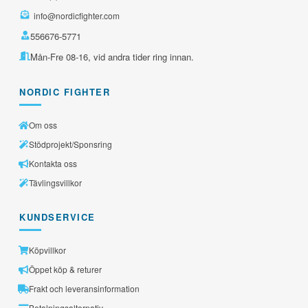
info@nordicfighter.com
556676-5771
Mån-Fre 08-16, vid andra tider ring innan.
NORDIC FIGHTER
Om oss
Stödprojekt/Sponsring
Kontakta oss
Tävlingsvillkor
KUNDSERVICE
Köpvillkor
Öppet köp & returer
Frakt och leveransinformation
Betalningsalternativ