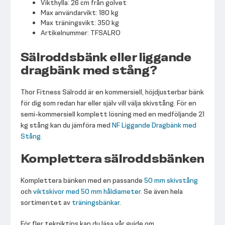
Vikthylla: 26 cm från golvet
Max användarvikt: 180 kg
Max träningsvikt: 350 kg
Artikelnummer: TFSALRO
Sälroddsbänk eller liggande
dragbänk med stång?
Thor Fitness Sälrodd är en kommersiell, höjdjusterbar bänk
för dig som redan har eller själv vill välja skivstång. För en
semi-kommersiell komplett lösning med en medföljande 21
kg stång kan du jämföra med
NF Liggande Dragbänk med
Stång
.
Komplettera sälroddsbänken
Komplettera bänken med en passande
50 mm skivstång
och
viktskivor med 50 mm håldiameter
. Se även hela
sortimentet av
träningsbänkar
.
För fler tekniktips kan du läsa vår guide om