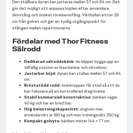
Den ställbara dynan kan justeras mellan 57 och 84 cm. Det
gör det möjligt att anpassa höjden efter användare,
skivstång och önskat rörelseomfång. Vikthyllan sitter 26
cm från golvet och ger en tydlig utgångspunkt för
stången mellan repetitionerna.
Fördelar med Thor Fitness
Sälrodd
Dedikerad sälroddsbänk:
du slipper bygga upp en
tillfällig station av lösa bänkar och viktskivor.
Justerbar höjd:
dynan kan ställas mellan 57 och 84
cm.
Bröststödd rodd:
överkroppen får stöd så att du
kan fokusera på en kontrollerad dragrörelse.
Stabil kommersiell konstruktion:
bänken väger
40 kg och har en bred bas.
Hög belastningskapacitet:
angiven max
användarvikt är 180 kg och max träningsvikt 350 kg.
Kompakt golvyta:
bänken mäter 144 × 77 cm.