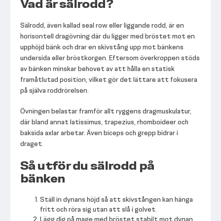
Vad är sälrodd?
Sälrodd, även kallad seal row eller liggande rodd, är en
horisontell dragövning där du ligger med bröstet mot en
upphöjd bänk och drar en skivstång upp mot bänkens
undersida eller bröstkorgen. Eftersom överkroppen stöds
av bänken minskar behovet av att hålla en statisk
framåtlutad position, vilket gör det lättare att fokusera
på själva roddrörelsen.
Övningen belastar framför allt ryggens dragmuskulatur,
där bland annat latissimus, trapezius, rhomboideer och
baksida axlar arbetar. Även biceps och grepp bidrar i
draget.
Så utför du sälrodd på
bänken
Ställ in dynans höjd så att skivstången kan hänga
fritt och röra sig utan att slå i golvet.
Lägg dig på mage med bröstet stabilt mot dynan