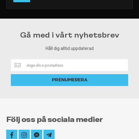
Gå med i vårt nyhetsbrev
Håll dig alltid uppdaterad
Håll
dig
alltid
PRENUMERERA
uppdaterad
Följ oss på sociala medier
facebook
instagram
facebook-
telegram-