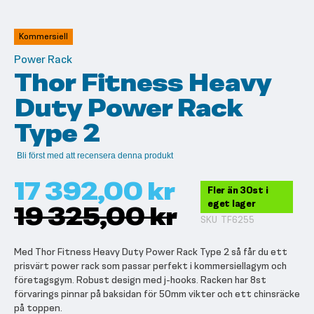
till
början
av
Kommersiell
bildgalleriet
Power Rack
Thor Fitness Heavy
Duty Power Rack
Type 2
Bli först med att recensera denna produkt
17 392,00 kr
Fler än 30st i
eget lager
19 325,00 kr
SKU
TF6255
Med Thor Fitness Heavy Duty Power Rack Type 2 så får du ett
prisvärt power rack som passar perfekt i kommersiellagym och
företagsgym. Robust design med j-hooks. Racken har 8st
förvarings pinnar på baksidan för 50mm vikter och ett chinsräcke
på toppen.