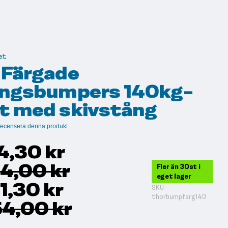
et
 Färgade
ingsbumpers 140kg-
t med skivstång
t recensera denna produkt
4,30 kr
94,00 kr
Fler än 30st i
eget lager
1,30 kr
SKU
thorbumpfarg140
54,00 kr