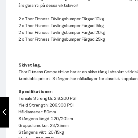
års garanti på dessa viktskivor!
2 x Thor Fitness Tävlingsbumper Färgad 10kg
2 x Thor Fitness Tävlingsbumper Färgad 15kg
2 x Thor Fitness Tävlingsbumper Färgad 20kg
2 x Thor Fitness Tävlingsbumper Färgad 25kg
Skivstång,
Thor Fitness Competition bar är en skivstång i absolut världskl
tredubbla priset. Stången har nålkullager för absolut toppkän
Specifikationer:
Tensile Strength: 216.200 PSI
Thor Bumper
Paket 100kg med
Yield Strength: 206.900 PSI
skivstång
Håldiameter: 50mm
Stångens längd: 220/201cm
Greppdiameter: 28/25mm
Föregående
Stångens vikt: 20/15kg