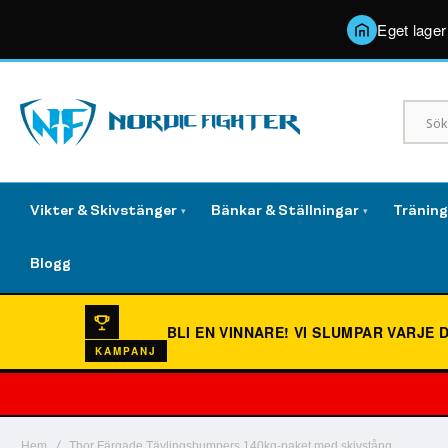
Eget lager
Vikter & Skivstänger
Bänkar & Ställningar
Tränin
▾
▾
Blogg
BLI EN VINNARE!
VI SLUMPAR VARJE 
KAMPANJ
Hem
Thor Färgade Tävlingsbumpers 140kg-paket med skivstång