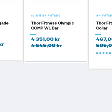
50 MM SKIVSTÅNG
SKIVSTÅ
gade
Thor Fitness Olympic
Thor Fi
COMP WL Bar
Collar
4 351,00 kr
467,0
kr
4 545,00 kr
505,0
Betyg:
100%