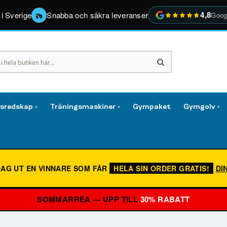
4,8
 i Sverige
Snabba och säkra leveranser
Goog
gsredskap
Träningsmaskiner
Gympaket
Gymgolv
▾
▾
▾
DAG UT EN VINNARE SOM FÅR
HELA SIN ORDER GRATIS!
DI
SOMMARREA — UPP TILL
30% RABATT