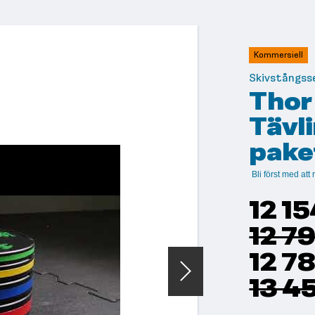
Kommersiell
Skivstångss
Thor
Tävl
pake
Bli först med at
12 15
12 7
12 78
13 4