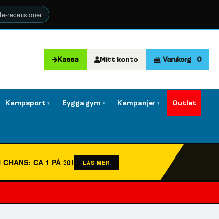
le-recensioner
Kassa
Mitt konto
Varukorg
0
Kampsport
Bygga gym
Kampanjer
Outlet
▾
▾
▾
N CHANS: CA 1 PÅ 30!
LÄS MER