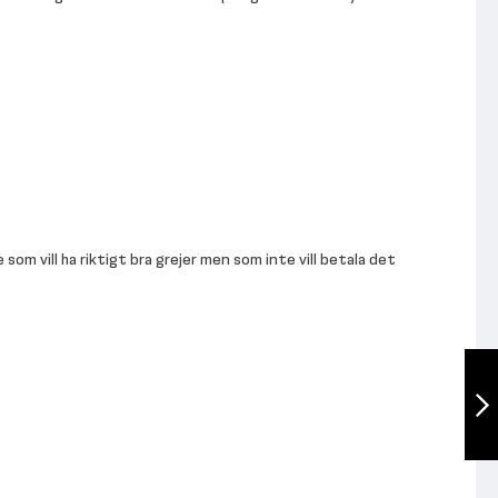
som vill ha riktigt bra grejer men som inte vill betala det
Thor
Tävlingsbumper
Paket 140kg med
skivstång
Nästa