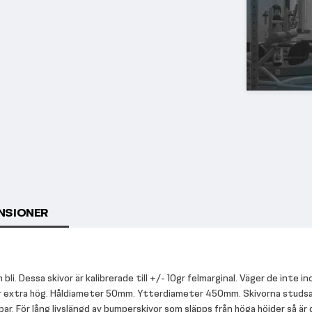
NSIONER
li. Dessa skivor är kalibrerade till +/- 10gr felmarginal. Väger de inte i
är extra hög. Håldiameter 50mm. Ytterdiameter 450mm. Skivorna studsar i
r. För lång livslängd av bumperskivor som släpps från höga höjder så är de