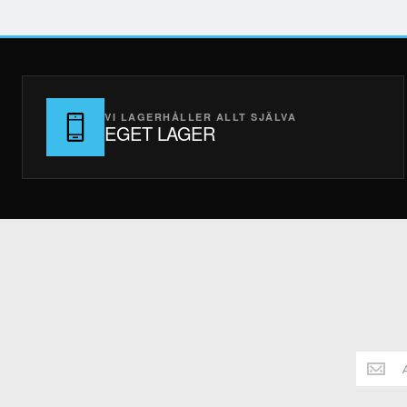
VI LAGERHÅLLER ALLT SJÄLVA
EGET LAGER
Håll
dig
alltid