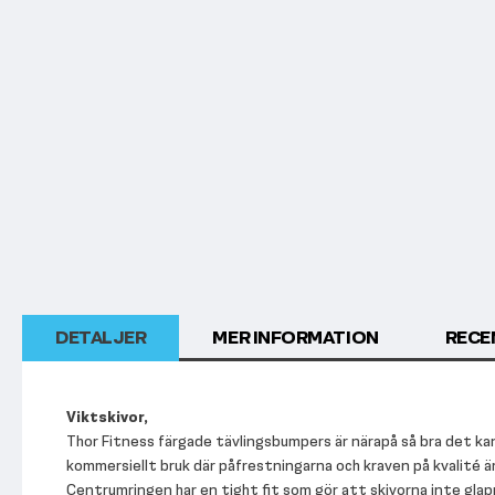
början
av
bildgalleriet
DETALJER
MER INFORMATION
RECE
Viktskivor,
Thor Fitness färgade tävlingsbumpers är närapå så bra det kan b
kommersiellt bruk där påfrestningarna och kraven på kvalité 
Centrumringen har en tight fit som gör att skivorna inte glappa