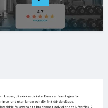
nom kraven, då skickas de inte! Dessa är framtagna för
nte runt utan landar och dör fint där de släpps.
t aldrig fel att ha ett bra dämpat golv eller ett lyftarflak. 2