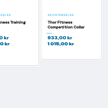
NGSLÅS
SKIVSTÅNGSLÅS
tness Training
Thor Fitness
Competition Collar
0 kr
933,00 kr
0 kr
1 015,00 kr