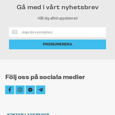
Gå med i vårt nyhetsbrev
Håll dig alltid uppdaterad
Håll
dig
alltid
PRENUMERERA
uppdaterad
Följ oss på sociala medier
facebook
instagram
facebook-
telegram-
messenger
plane
KONTOR/LAGERSHOP