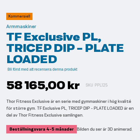
till
början
av
Kommersiell
bildgalleriet
Armmaskiner
TF Exclusive PL,
TRICEP DIP - PLATE
LOADED
Bli först med att recensera denna produkt
58 165,00 kr
SKU
PPL125
Thor Fitness Exclusive är en serie med gymmaskiner i hög kvalité
för större gym. TF Exclusive PL, TRICEP DIP - PLATE LOADED är en
del av Thor Fitness Exclusive samlingen.
Beställningsvara 4-5 månader
Bilden du ser är 3D animerad.