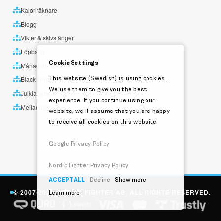
Kaloriräknare
Blogg
Vikter & skivstänger
Löpband
Cookie Settings
Månadens utvalda
This website (Swedish) is using cookies.
Black Friday
We use them to give you the best
Julklappstips
experience. If you continue using our
Mellandagsrea
website, we'll assume that you are happy
to receive all cookies on this website.
Google Privacy Policy
Nordic Fighter Privacy Policy
ACCEPT ALL
Decline
Show more
© 2007-2026 NORDIC FIGHTER AB. ALL RIGHTS RESERVED.
Learn more