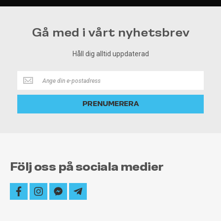
Gå med i vårt nyhetsbrev
Håll dig alltid uppdaterad
Håll
dig
alltid
PRENUMERERA
uppdaterad
Följ oss på sociala medier
facebook
instagram
facebook-
telegram-
messenger
plane