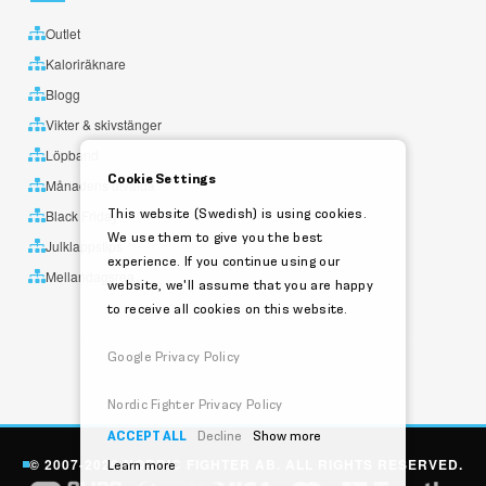
Outlet
Kaloriräknare
Blogg
Vikter & skivstänger
Löpband
Cookie Settings
Månadens utvalda
This website (Swedish) is using cookies.
Black Friday
We use them to give you the best
Julklappstips
experience. If you continue using our
Mellandagsrea
website, we'll assume that you are happy
to receive all cookies on this website.
Google Privacy Policy
Nordic Fighter Privacy Policy
ACCEPT ALL
Decline
Show more
© 2007-2026 NORDIC FIGHTER AB. ALL RIGHTS RESERVED.
Learn more