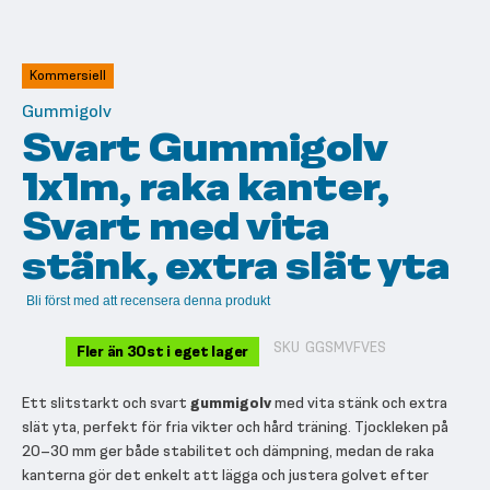
Hoppa
till
början
av
Kommersiell
bildgalleriet
Gummigolv
Svart Gummigolv
1x1m, raka kanter,
Svart med vita
stänk, extra slät yta
Bli först med att recensera denna produkt
SKU
GGSMVFVES
Fler än 30st i eget lager
Ett slitstarkt och svart
gummigolv
med vita stänk och extra
slät yta, perfekt för fria vikter och hård träning. Tjockleken på
20–30 mm ger både stabilitet och dämpning, medan de raka
kanterna gör det enkelt att lägga och justera golvet efter