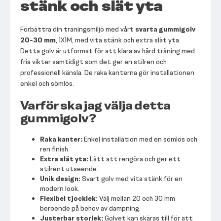
stänk och slät yta
Förbättra din träningsmiljö med vårt
svarta gummigolv
20-30 mm
, 1X1M, med vita stänk och extra slät yta.
Detta golv är utformat för att klara av hård träning med
fria vikter samtidigt som det ger en stilren och
professionell känsla. De raka kanterna gör installationen
enkel och sömlös.
Varför ska jag välja detta
gummigolv?
Raka kanter:
Enkel installation med en sömlös och
ren finish.
Extra slät yta:
Lätt att rengöra och ger ett
stilrent utseende.
Unik design:
Svart golv med vita stänk för en
modern look.
Flexibel tjocklek:
Välj mellan 20 och 30 mm
beroende på behov av dämpning.
Justerbar storlek:
Golvet kan skäras till för att