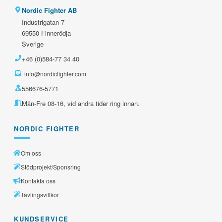
Nordic Fighter AB
Industrigatan 7
69550 Finnerödja
Sverige
+46 (0)584-77 34 40
info@nordicfighter.com
556676-5771
Mån-Fre 08-16, vid andra tider ring innan.
NORDIC FIGHTER
Om oss
Stödprojekt/Sponsring
Kontakta oss
Tävlingsvillkor
KUNDSERVICE