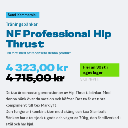
till
början
av
Semi-Kommersiell
bildgalleriet
Träningsbänkar
NF Professional Hip
Thrust
Bli först med att recensera denna produkt
4 323,00 kr
Fler än 30st i
eget lager
4 715,00 kr
SKU
NFPHT
Detta är senaste generationen av Hip Thrust-bänkar. Med
denna bänk övar du motion och höfter. Detta är ett bra
kompliment till tex Marklyft.
Den fungerar i kombination med stång och tex Slamballs.
Bänken har ett tjockt gods och väger ca 70kg, den är tillverkad i
stål och har hjul.