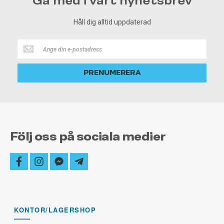
Gå med i vårt nyhetsbrev
Håll dig alltid uppdaterad
Håll
dig
alltid
PRENUMERERA
uppdaterad
Följ oss på sociala medier
facebook
instagram
facebook-
telegram-
messenger
plane
KONTOR/LAGERSHOP