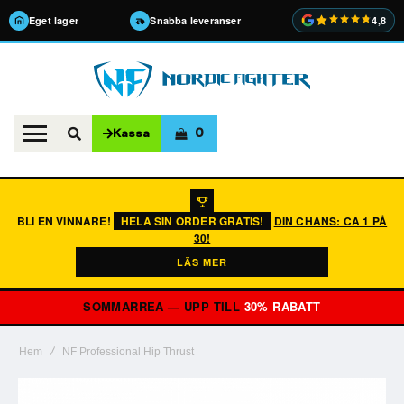
Eget lager
Snabba leveranser
4,8
0
Kassa
BLI EN VINNARE!
HELA SIN ORDER GRATIS!
DIN CHANS: CA 1 PÅ
30!
LÄS MER
SOMMARREA — UPP TILL
30% RABATT
Hem
NF Professional Hip Thrust
Hoppa
till