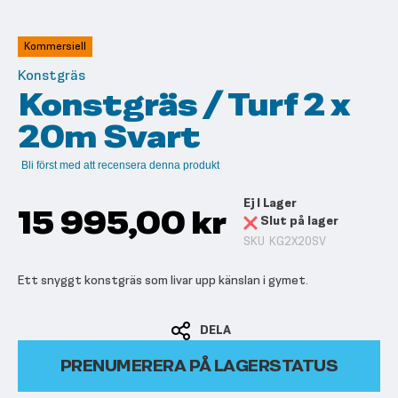
till
början
av
Kommersiell
bildgalleriet
Konstgräs
Konstgräs / Turf 2 x
20m Svart
Bli först med att recensera denna produkt
Ej I Lager
15 995,00 kr
Slut på lager
SKU
KG2X20SV
Ett snyggt konstgräs som livar upp känslan i gymet.
DELA
PRENUMERERA PÅ LAGERSTATUS