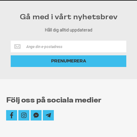
Gå med i vårt nyhetsbrev
Håll dig alltid uppdaterad
Håll
dig
alltid
PRENUMERERA
uppdaterad
Följ oss på sociala medier
facebook
instagram
facebook-
telegram-
messenger
plane