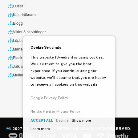
Outlet
Kaloriräknare
Blogg
Vikter & skivstänger
Löpband
Cookie Settings
Månadens utvalda
This website (Swedish) is using cookies.
Black Friday
We use them to give you the best
Julklappstips
experience. If you continue using our
Mellandagsrea
website, we'll assume that you are happy
to receive all cookies on this website.
Google Privacy Policy
Nordic Fighter Privacy Policy
ACCEPT ALL
Decline
Show more
© 2007-2026 NORDIC FIGHTER AB. ALL RIGHTS RESERVED.
Learn more