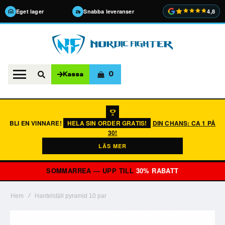
Eget lager
Snabba leveranser
4,8
0
Kassa
BLI EN VINNARE!
HELA SIN ORDER GRATIS!
DIN CHANS: CA 1 PÅ
30!
LÄS MER
SOMMARREA — UPP TILL
30% RABATT
Hem
Hantelställ pyramid 10 par
Hoppa
till