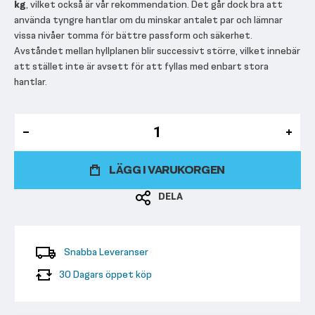
kg
, vilket också är vår rekommendation. Det går dock bra att
använda tyngre hantlar om du minskar antalet par och lämnar
vissa nivåer tomma för bättre passform och säkerhet.
Avståndet mellan hyllplanen blir successivt större, vilket innebär
att stället inte är avsett för att fyllas med enbart stora
hantlar.
LÄGG I VARUKORGEN
DELA
Snabba Leveranser
30 Dagars öppet köp