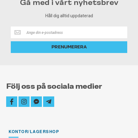
Gå med i vårt nyhetsbrev
Håll dig alltid uppdaterad
Håll
dig
alltid
PRENUMERERA
uppdaterad
Följ oss på sociala medier
facebook
instagram
facebook-
telegram-
messenger
plane
KONTOR/LAGERSHOP