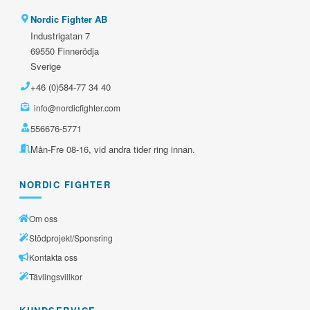
Nordic Fighter AB
Industrigatan 7
69550 Finnerödja
Sverige
+46 (0)584-77 34 40
info@nordicfighter.com
556676-5771
Mån-Fre 08-16, vid andra tider ring innan.
NORDIC FIGHTER
Om oss
Stödprojekt/Sponsring
Kontakta oss
Tävlingsvillkor