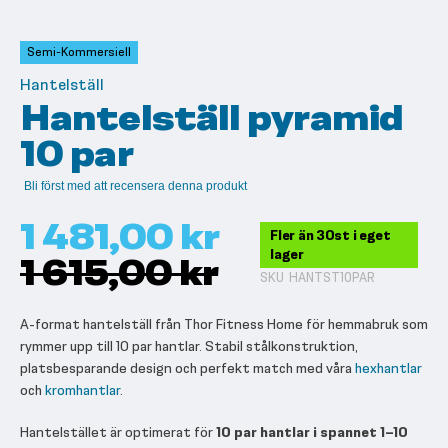
till
början
av
Semi-Kommersiell
bildgalleriet
Hantelställ
Hantelställ pyramid
10 par
Bli först med att recensera denna produkt
1 481,00 kr
Fler än 30st i eget
lager
1 615,00 kr
SKU
HANTST10PAR
A-format hantelställ från Thor Fitness Home för hemmabruk som
rymmer upp till 10 par hantlar. Stabil stålkonstruktion,
platsbesparande design och perfekt match med våra
hexhantlar
och
kromhantlar
.
Hantelstället är optimerat för
10 par hantlar i spannet 1–10