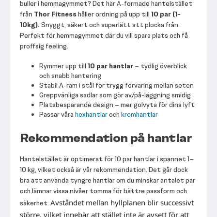
buller i hemmagymmet? Det här A-formade hantelstället
från
Thor Fitness
håller ordning på upp till
10 par (1-
10kg).
Snyggt, säkert och superlätt att plocka från.
Perfekt för hemmagymmet där du vill spara plats och få
proffsig feeling.
Rymmer upp till
10 par hantlar
– tydlig överblick
och snabb hantering
Stabil A-ram i stål för trygg förvaring mellan seten
Greppvänliga sadlar som gör av/på-läggning smidig
Platsbesparande design – mer golvyta för dina lyft
Passar våra
hexhantlar
och
kromhantlar
Rekommendation på hantlar
Hantelstället är optimerat för 10 par hantlar i spannet 1–
10 kg, vilket också är vår rekommendation. Det går dock
bra att använda tyngre hantlar om du minskar antalet par
och lämnar vissa nivåer tomma för bättre passform och
Avståndet mellan hyllplanen blir successivt 
säkerhet.
större, vilket innebär att stället inte är avsett för att 