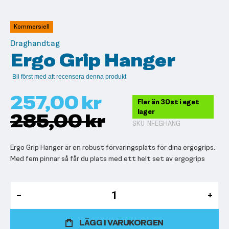
till
början
av
Kommersiell
bildgalleriet
Draghandtag
Ergo Grip Hanger
Bli först med att recensera denna produkt
257,00 kr
Fler än 30st i eget
lager
285,00 kr
SKU
NFEGHANG
Ergo Grip Hanger är en robust förvaringsplats för dina ergogrips.
Med fem pinnar så får du plats med ett helt set av ergogrips
LÄGG I VARUKORGEN