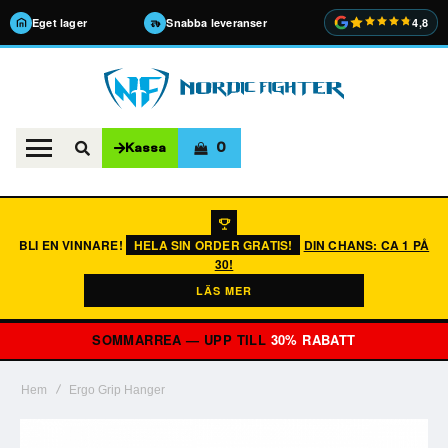
Eget lager
Snabba leveranser
4,8
0
Kassa
BLI EN VINNARE!
HELA SIN ORDER GRATIS!
DIN CHANS: CA 1 PÅ
30!
LÄS MER
SOMMARREA — UPP TILL
30% RABATT
Hem
Ergo Grip Hanger
Hoppa
till