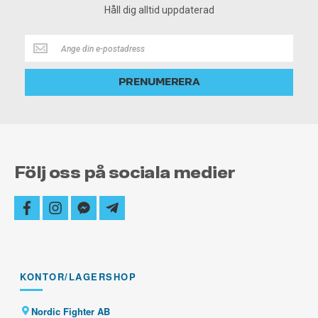
Håll dig alltid uppdaterad
Håll
dig
alltid
PRENUMERERA
uppdaterad
Följ oss på sociala medier
facebook
instagram
facebook-
telegram-
messenger
plane
KONTOR/LAGERSHOP
Nordic Fighter AB