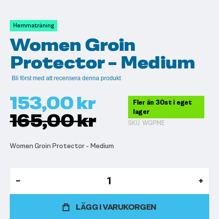
till
början
av
Hemmaträning
bildgalleriet
Women Groin
Protector - Medium
Bli först med att recensera denna produkt
153,00 kr
Fler än 30st i eget
lager
165,00 kr
SKU
WGPME
Women Groin Protector - Medium
LÄGG I VARUKORGEN