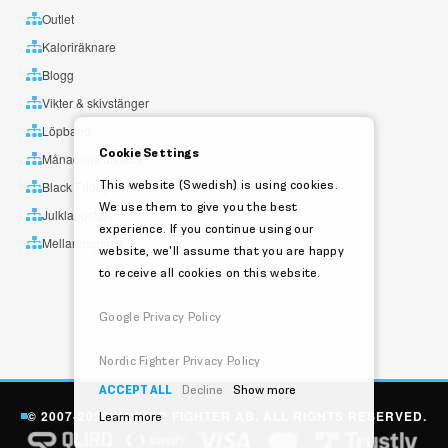
Outlet
Kaloriräknare
Blogg
Vikter & skivstänger
Löpband
Cookie Settings
Månadens utvalda
This website (Swedish) is using cookies.
Black Friday
We use them to give you the best
Julklappstips
experience. If you continue using our
Mellandagsrea
website, we'll assume that you are happy
to receive all cookies on this website.
Google Privacy Policy
Nordic Fighter Privacy Policy
ACCEPT ALL
Decline
Show more
© 2007-2026 NORDIC FIGHTER AB. ALL RIGHTS RESERVED.
Learn more