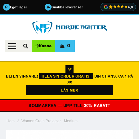
Eget lager
Snabba leveranser
4,8
0
Kassa
BLI EN VINNARE!
HELA SIN ORDER GRATIS!
DIN CHANS: CA 1 PÅ
30!
LÄS MER
SOMMARREA — UPP TILL
30% RABATT
Hem
Women Groin Protector - Medium
Hoppa
till