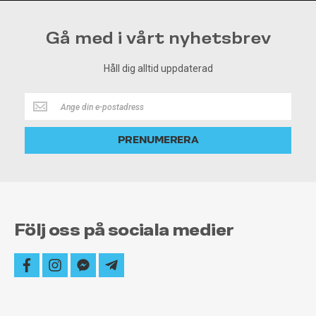
Gå med i vårt nyhetsbrev
Håll dig alltid uppdaterad
Håll
dig
alltid
PRENUMERERA
uppdaterad
Följ oss på sociala medier
facebook
instagram
facebook-
telegram-
messenger
plane