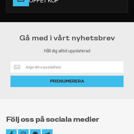
ÖPPET KÖP
Gå med i vårt nyhetsbrev
Håll dig alltid uppdaterad
Håll
dig
alltid
PRENUMERERA
uppdaterad
Följ oss på sociala medier