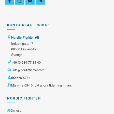
facebook
instagram
facebook-
telegram-
messenger
plane
KONTOR/LAGERSHOP
Nordic Fighter AB
Industrigatan 7
69550 Finnerödja
Sverige
+46 (0)584-77 34 40
info@nordicfighter.com
556676-5771
Mån-Fre 08-16, vid andra tider ring innan.
NORDIC FIGHTER
Om oss