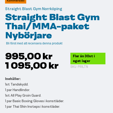
Kommersiell
bildgalleriet
Straight Blast Gym Norrköping
Straight Blast Gym
Thai/MMA-paket
Nybörjare
Bli först med att recensera denna produkt
995,00 kr
Fler än 30st i
eget lager
1 095,00 kr
SKU
PRILTN
Inehåller:
1st Tandskydd.
1 par Handlindor.
1st All Play Groin Guard.
1 par Basic Boxing Gloves i konstläder.
1 par Thai Shin Insteps i konstläder.