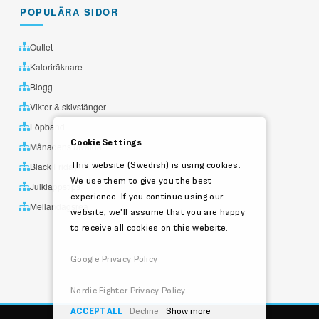
POPULÄRA SIDOR
Outlet
Kaloriräknare
Blogg
Vikter & skivstänger
Löpband
Cookie Settings
Månadens utvalda
This website (Swedish) is using cookies.
Black Friday
We use them to give you the best
Julklappstips
experience. If you continue using our
Mellandagsrea
website, we'll assume that you are happy
to receive all cookies on this website.
Google Privacy Policy
Nordic Fighter Privacy Policy
ACCEPT ALL
Decline
Show more