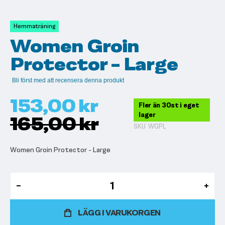
till
början
av
Hemmaträning
bildgalleriet
Women Groin
Protector - Large
Bli först med att recensera denna produkt
153,00 kr
Fler än 30st i eget
lager
165,00 kr
SKU
WGPL
Women Groin Protector - Large
LÄGG I VARUKORGEN