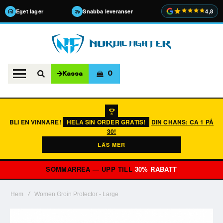
Eget lager
Snabba leveranser
4,8
0
Kassa
BLI EN VINNARE!
HELA SIN ORDER GRATIS!
DIN CHANS: CA 1 PÅ
30!
LÄS MER
SOMMARREA — UPP TILL
30% RABATT
Hem
Women Groin Protector - Large
Hoppa
till