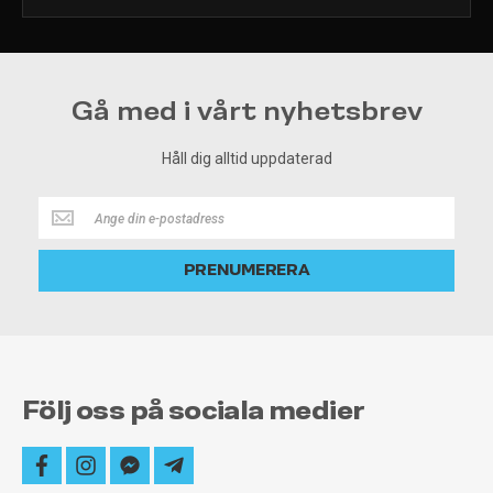
Gå med i vårt nyhetsbrev
Håll dig alltid uppdaterad
Håll
dig
alltid
PRENUMERERA
uppdaterad
Följ oss på sociala medier
facebook
instagram
facebook-
telegram-
messenger
plane